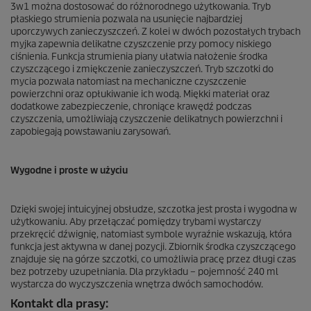
3w1 można dostosować do różnorodnego użytkowania. Tryb
płaskiego strumienia pozwala na usunięcie najbardziej
uporczywych zanieczyszczeń. Z kolei w dwóch pozostałych trybach
myjka zapewnia delikatne czyszczenie przy pomocy niskiego
ciśnienia. Funkcja strumienia piany ułatwia nałożenie środka
czyszczącego i zmiękczenie zanieczyszczeń. Tryb szczotki do
mycia pozwala natomiast na mechaniczne czyszczenie
powierzchni oraz opłukiwanie ich wodą. Miękki materiał oraz
dodatkowe zabezpieczenie, chroniące krawędź podczas
czyszczenia, umożliwiają czyszczenie delikatnych powierzchni i
zapobiegają powstawaniu zarysowań.
Wygodne i proste w użyciu
Dzięki swojej intuicyjnej obsłudze, szczotka jest prosta i wygodna w
użytkowaniu. Aby przełączać pomiędzy trybami wystarczy
przekręcić dźwignię, natomiast symbole wyraźnie wskazują, która
funkcja jest aktywna w danej pozycji. Zbiornik środka czyszczącego
znajduje się na górze szczotki, co umożliwia pracę przez długi czas
bez potrzeby uzupełniania. Dla przykładu – pojemność 240 ml
wystarcza do wyczyszczenia wnętrza dwóch samochodów.
Kontakt dla prasy: