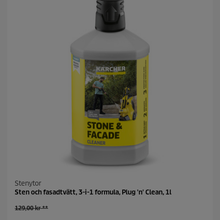
r
n
o
r
.
Stenytor
Sten och fasadtvätt, 3-i-1 formula, Plug 'n' Clean, 1l
O
129,00 kr **
l