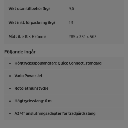
Vikt utan tillbehör (kg)
9,6
Vikt inkl. förpackning (kg)
13
Mått (L × B × H) (mm)
285 x 331 x 563
Följande ingår
Högtrycksspolhandtag:
Quick Connect
, standard
Vario Power Jet
Rotojetmunstycke
Högtrycksslang: 6 m
A3/4″ anslutningsadapter för trädgårdsslang