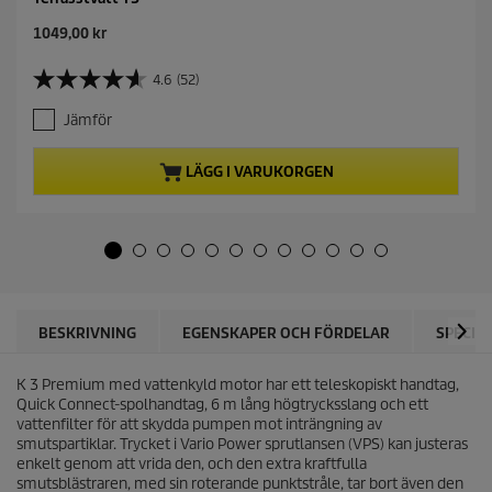
C
1049,00 kr
u
r
4.6
(52)
4
r
.
e
Jämför
6
n
a
t
v
p
LÄGG I VARUKORGEN
5
r
s
o
t
d
j
u
ä
c
r
t
n
p
o
r
BESKRIVNING
EGENSKAPER OCH FÖRDELAR
SPECIF
r
i
.
c
5
K 3 Premium med vattenkyld motor har ett teleskopiskt handtag,
e
2
Quick Connect
-spolhandtag, 6 m lång högtrycksslang och ett
r
vattenfilter för att skydda pumpen mot inträngning av
e
smutspartiklar. Trycket i Vario Power sprutlansen (VPS) kan justeras
c
enkelt genom att vrida den, och den extra kraftfulla
e
smutsblästraren, med sin roterande punktstråle, tar bort även den