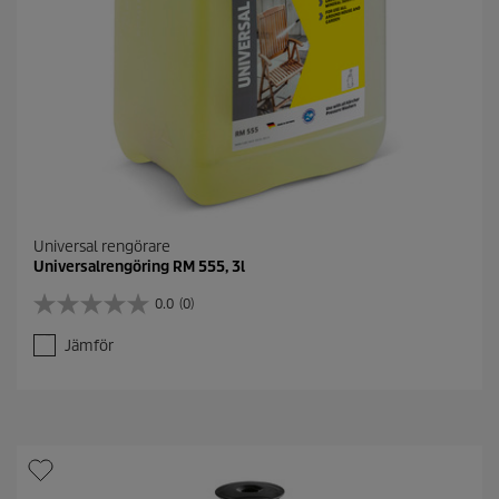
Universal rengörare
Universalrengöring RM 555, 3l
0.0
(0)
0
.
Jämför
0
a
v
5
s
t
j
ä