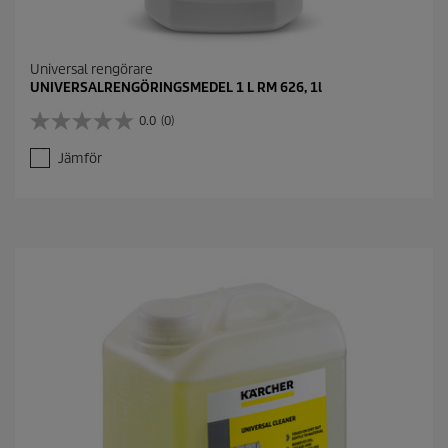
Universal rengörare
UNIVERSALRENGÖRINGSMEDEL 1 L RM 626, 1l
0.0
(0)
0
.
Jämför
0
a
v
5
s
t
j
ä
r
n
o
r
.