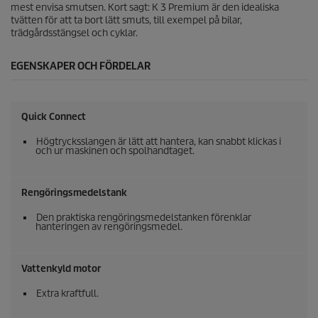
n
mest envisa smutsen. Kort sagt: K 3 Premium är den idealiska
s
tvätten för att ta bort lätt smuts, till exempel på bilar,
i
trädgårdsstängsel och cyklar.
o
n
EGENSKAPER OCH FÖRDELAR
e
r
Quick Connect
Högtrycksslangen är lätt att hantera, kan snabbt klickas i
och ur maskinen och spolhandtaget.
Rengöringsmedelstank
Den praktiska rengöringsmedelstanken förenklar
hanteringen av rengöringsmedel.
Vattenkyld motor
Extra kraftfull.