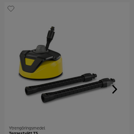
Ytrengöringsmedel
Terrasstvätt T5