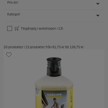
n
Pris (kr)
e
r
Kategori
Tillgänglig i webshopen
(13)
20
produkter
|
13
produkter från
81,75 kr
till
156,75 kr