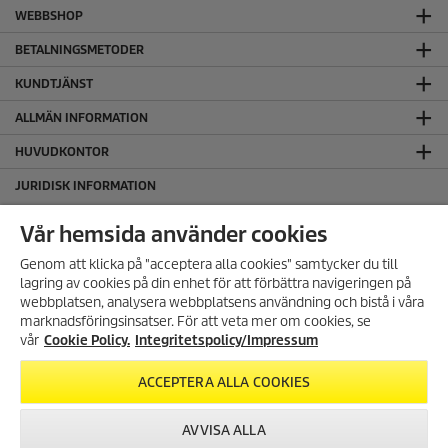
WEBBSHOP
BETALNINGSMETODER
KUNDTJÄNST
ALLMÄN INFORMATION
HUVUDKONTOR
JURIDISK INFORMATION
Cookie policy
Vår hemsida använder cookies
Copyright
Genom att klicka på "acceptera alla cookies" samtycker du till
Friskrivningsklausul
lagring av cookies på din enhet för att förbättra navigeringen på
Hantering av personuppgifter
ANMÄL DIG TILL VÅRT
webbplatsen, analysera webbplatsens användning och bistå i våra
NYHETSBREV!
Integritetspolicy
marknadsföringsinsatser. För att veta mer om cookies, se
Få 10% rabatt på ditt nästa köp
Regelefterlevnad
vår
Cookie Policy.
Integritetspolicy/Impressum
genom att registrera dig för vårt
nyhetsbrev.
ACCEPTERA ALLA COOKIES
FÖLJ OSS PÅ SOCIALA MEDIER
REGISTRERA DIG
AVVISA ALLA