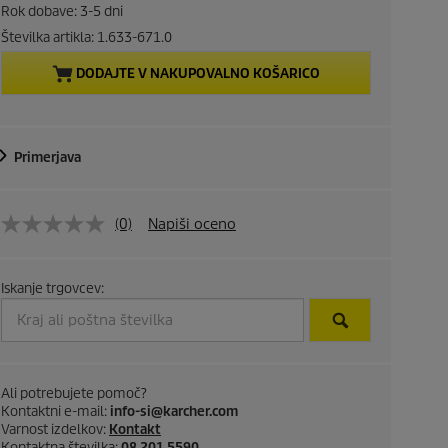
r
Rok dobave: 3-5 dni
e
Številka artikla:
1.633-671.0
DODAJTE V NAKUPOVALNO KOŠARICO
n
t
Primerjava
p
r
(0)
Napiši oceno
o
d
Iskanje trgovcev:
u
c
Ali potrebujete pomoč?
t
Kontaktni e-mail:
info-si@karcher.com
Varnost izdelkov:
Kontakt
Kontaktna številka:
08 201 5590