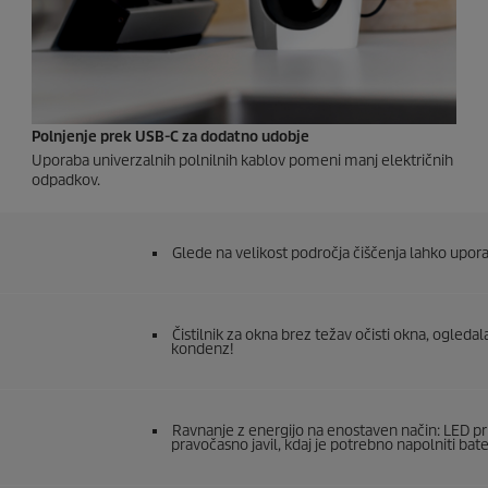
Polnjenje prek USB-C za dodatno udobje
Uporaba univerzalnih polnilnih kablov pomeni manj električnih
odpadkov.
Glede na velikost področja čiščenja lahko upora
Čistilnik za okna brez težav očisti okna, ogledal
kondenz!
Ravnanje z energijo na enostaven način: LED prik
pravočasno javil, kdaj je potrebno napolniti bater