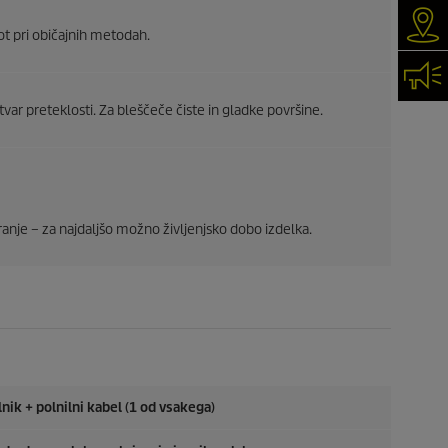
Iska
ot pri običajnih metodah.
Kon
tvar preteklosti. Za bleščeče čiste in gladke površine.
ranje – za najdaljšo možno življenjsko dobo izdelka.
lnik + polnilni kabel (1 od vsakega)