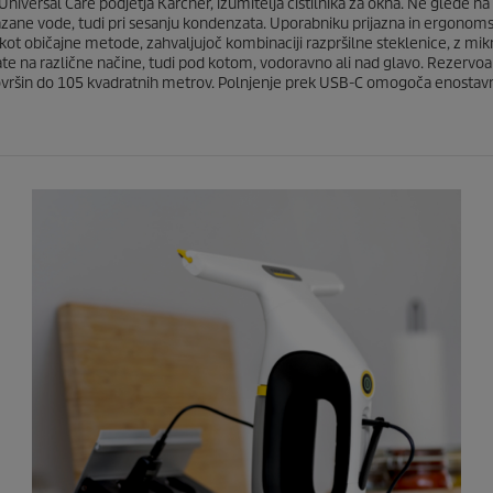
o
versal Care podjetja Kärcher, izumitelja čistilnika za okna. Ne glede na to
c
umazane vode, tudi pri sesanju kondenzata. Uporabniku prijazna in ergon
e
 kot običajne metode, zahvaljujoč kombinaciji razpršilne steklenice, z mikr
n
jate na različne načine, tudi pod kotom, vodoravno ali nad glavo. Rezerv
nje površin do 105 kvadratnih metrov. Polnjenje prek USB-C omogoča enosta