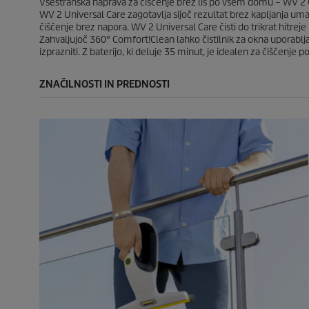
o
o
Vsestranska naprava za čiščenje brez lis po vsem domu – WV 2 Uni
c
c
WV 2 Universal Care zagotavlja sijoč rezultat brez kapljanja 
e
e
čiščenje brez napora. WV 2 Universal Care čisti do trikrat hitreje
n
n
Zahvaljujoč 360° Comfort!Clean lahko čistilnik za okna uporabl
izprazniti. Z baterijo, ki deluje 35 minut, je idealen za čišče
ZNAČILNOSTI IN PREDNOSTI