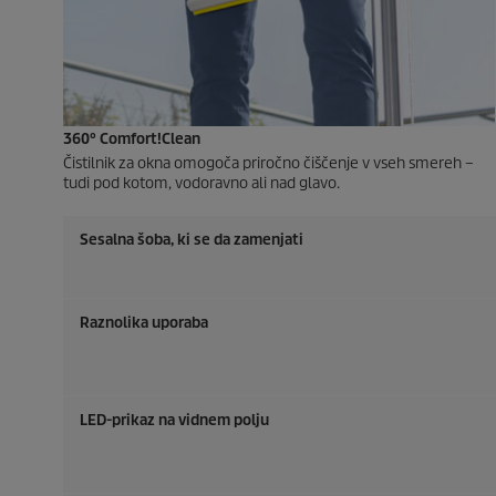
360° Comfort!Clean
Čistilnik za okna omogoča priročno čiščenje v vseh smereh –
tudi pod kotom, vodoravno ali nad glavo.
Sesalna šoba, ki se da zamenjati
Raznolika uporaba
LED-prikaz na vidnem polju