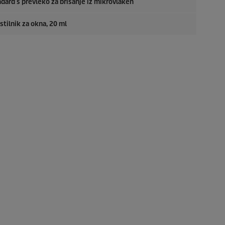
dard s prevleko za brisanje iz mikrovlaken
stilnik za okna, 20 ml