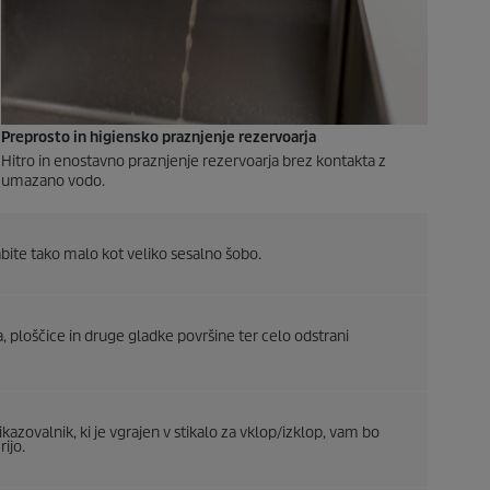
Preprosto in higiensko praznjenje rezervoarja
Hitro in enostavno praznjenje rezervoarja brez kontakta z
umazano vodo.
bite tako malo kot veliko sesalno šobo.
a, ploščice in druge gladke površine ter celo odstrani
azovalnik, ki je vgrajen v stikalo za vklop/izklop, vam bo
ijo.