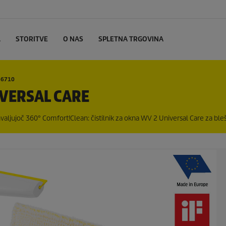
L
STORITVE
O NAS
SPLETNA TRGOVINA
36710
IVERSAL CARE
 zahvaljujoč 360° Comfort!Clean: čistilnik za okna WV 2 Universal Care za bl