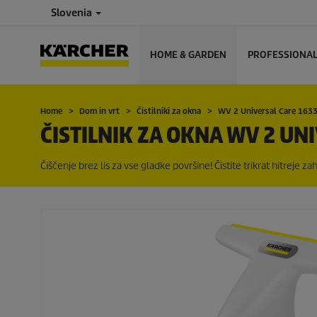
Slovenia
HOME & GARDEN
PROFESSIONA
Home
Dom in vrt
Čistilniki za okna
WV 2 Universal Care 163
ČISTILNIK ZA OKNA WV 2 UN
Čiščenje brez lis za vse gladke površine! Čistite trikrat hitreje