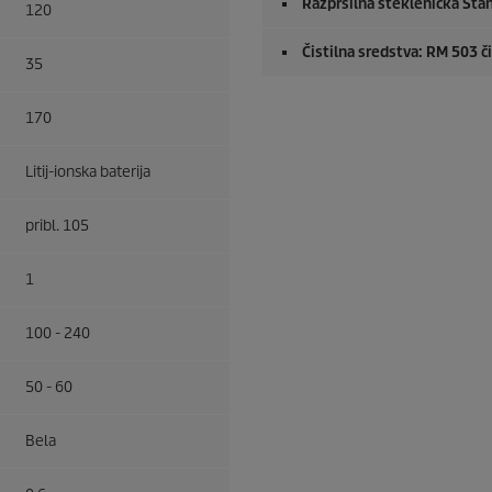
Razpršilna steklenička Stan
120
Čistilna sredstva: RM 503 či
35
170
Litij-ionska baterija
pribl. 105
1
100 - 240
50 - 60
Bela