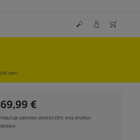
eščeč dom.
C
69,99 €
u
Vključuje zakonsko določen DDV, brez stroškov
r
dostave.