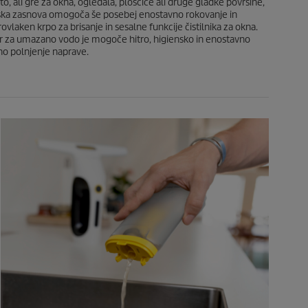
o
, ali gre za okna, ogledala, ploščice ali druge gladke površine,
c
omska zasnova omogoča še posebej enostavno rokovanje in
e
ovlaken krpo za brisanje in sesalne funkcije čistilnika za okna.
n
oar za umazano vodo je mogoče hitro, higiensko in enostavno
vno polnjenje naprave.