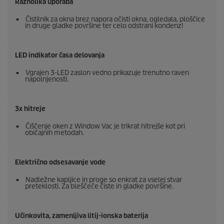
Raznolika uporaba
Čistilnik za okna brez napora očisti okna, ogledala, ploščice
in druge gladke površine ter celo odstrani kondenz!
LED indikator časa delovanja
Vgrajen 3-LED zaslon vedno prikazuje trenutno raven
napolnjenosti.
3x hitreje
Čiščenje oken z Window Vac je trikrat hitrejše kot pri
običajnih metodah.
Električno odsesavanje vode
Nadležne kapljice in proge so enkrat za vselej stvar
preteklosti. Za bleščeče čiste in gladke površine.
Učinkovita, zamenljiva litij-ionska baterija