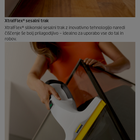
Xtra!Flex® sesalni trak
Xtra!Flex® silikonski sesalni trak z inovativno tehnologijo naredi
čiščenje še bolj prilagodljivo – idealno za uporabo vse do tal in
robov.