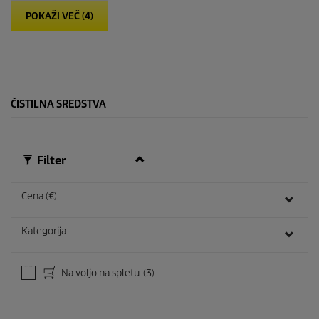
i
p
POKAŽI VEČ (4)
c
r
.
i
4
c
8
e
o
c
e
ČISTILNA SREDSTVA
n
Filter
Cena (€)
Kategorija
Na voljo na spletu
(3)