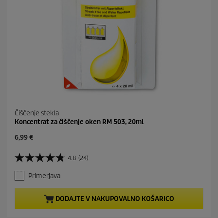
Čiščenje stekla
Koncentrat za čiščenje oken RM 503, 20ml
C
6,99 €
u
r
4.8
(24)
4
r
.
e
Primerjava
8
n
o
t
d
p
DODAJTE V NAKUPOVALNO KOŠARICO
5
r
z
o