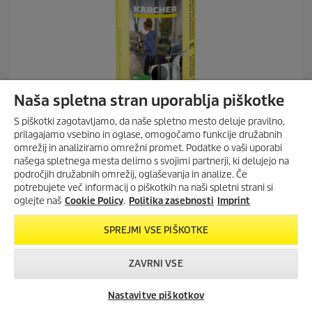
Naša spletna stran uporablja piškotke
S piškotki zagotavljamo, da naše spletno mesto deluje pravilno,
prilagajamo vsebino in oglase, omogočamo funkcije družabnih
omrežij in analiziramo omrežni promet. Podatke o vaši uporabi
našega spletnega mesta delimo s svojimi partnerji, ki delujejo na
področjih družabnih omrežij, oglaševanja in analize. Če
Čiščenje stekla
potrebujete več informacij o piškotkih na naši spletni strani si
Naravno čistilo za steklo RM 500N, 500ml
oglejte naš
Cookie Policy
.
Politika zasebnosti
Imprint
5.0
(21)
5
SPREJMI VSE PIŠKOTKE
.
Primerjava
0
o
ZAVRNI VSE
d
5
Nastavitve piškotkov
z
Iskanje trgovcev
Kontakt
v