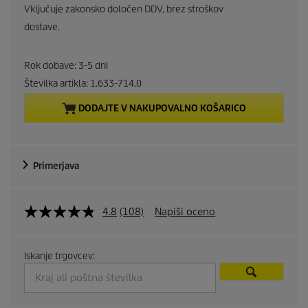
u
Vključuje zakonsko določen DDV, brez stroškov
r
dostave.
r
Rok dobave: 3-5 dni
e
Številka artikla:
1.633-714.0
DODAJTE V NAKUPOVALNO KOŠARICO
n
t
Primerjava
p
r
4.8
(108)
Napiši oceno
o
d
Iskanje trgovcev:
u