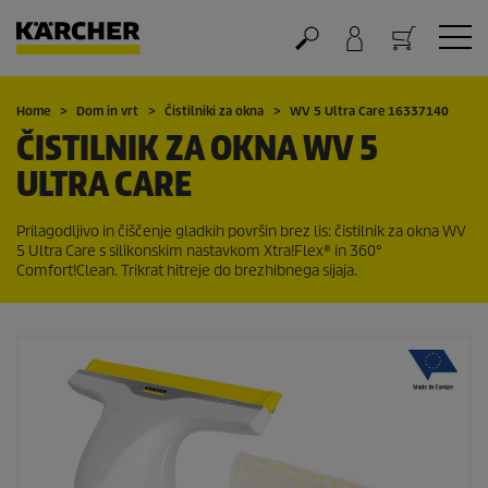
Nakupovalna košarica
Home
Dom in vrt
Čistilniki za okna
WV 5 Ultra Care 16337140
ČISTILNIK ZA OKNA WV 5
ULTRA CARE
Prilagodljivo in čiščenje gladkih površin brez lis: čistilnik za okna WV
5 Ultra Care s silikonskim nastavkom Xtra!Flex® in 360°
Comfort!Clean. Trikrat hitreje do brezhibnega sijaja.