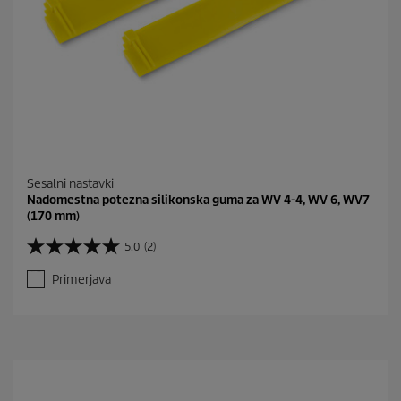
Sesalni nastavki
Nadomestna potezna silikonska guma za WV 4-4, WV 6, WV7
(170 mm)
5.0
(2)
5
.
Primerjava
0
o
d
5
z
v
e
z