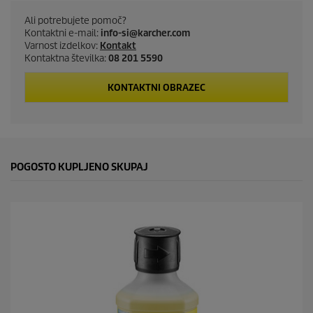
c
Ali potrebujete pomoč?
t
Kontaktni e-mail:
info-si@karcher.com
Varnost izdelkov:
Kontakt
p
Kontaktna številka:
08 201 5590
r
KONTAKTNI OBRAZEC
i
c
POGOSTO KUPLJENO SKUPAJ
e