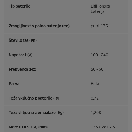
Tip baterije
Litij-ionska
baterija
Zmogljivost s polno baterijo (m²)
pribl. 135
Število faz (Ph)
1
Napetost (V)
100 - 240
Frekvenca (
Hz
)
50 - 60
Barva
Bela
Teža vključno z baterijo (Kg)
0,72
Teža vključno z embalažo (Kg)
1,208
Mere (D × Š × V) (mm)
133 x 281 x 312