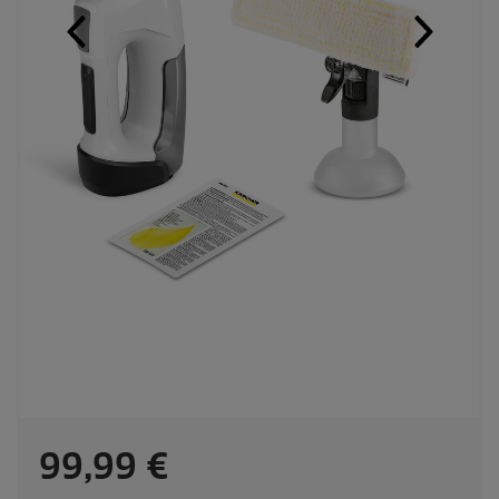
C
99,99 €