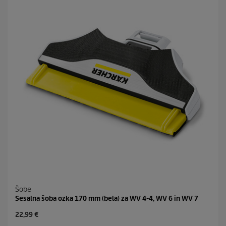
d
i
c
.
2
o
c
e
n
Šobe
Sesalna šoba ozka 170 mm (bela) za WV 4-4, WV 6 in WV 7
C
22,99 €
u