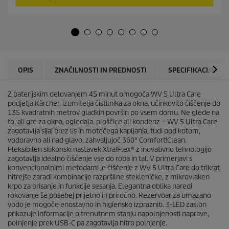
5
r
z
o
v
d
e
u
z
c
d
t
i
p
c
r
OPIS
ZNAČILNOSTI IN PREDNOSTI
SPECIFIKACIJE
.
i
9
c
5
Z baterijskim delovanjem 45 minut omogoča WV 5 Ultra Care
e
o
podjetja Kärcher, izumitelja čistilnika za okna, učinkovito čiščenje do
c
135 kvadratnih metrov gladkih površin po vsem domu. Ne glede na
e
to, ali gre za okna, ogledala, ploščice ali kondenz – WV 5 Ultra Care
n
zagotavlja sijaj brez lis in motečega kapljanja, tudi pod kotom,
vodoravno ali nad glavo, zahvaljujoč 360° Comfort!Clean.
Fleksibilen silikonski nastavek Xtra!Flex® z inovativno tehnologijo
zagotavlja idealno čiščenje vse do roba in tal. V primerjavi s
konvencionalnimi metodami je čiščenje z WV 5 Ultra Care do trikrat
hitrejše zaradi kombinacije razpršilne stekleničke, z mikrovlaken
krpo za brisanje in funkcije sesanja. Elegantna oblika naredi
rokovanje še posebej prijetno in priročno. Rezervoar za umazano
vodo je mogoče enostavno in higiensko izprazniti. 3-LED zaslon
prikazuje informacije o trenutnem stanju napolnjenosti naprave,
polnjenje prek USB-C pa zagotavlja hitro polnjenje.