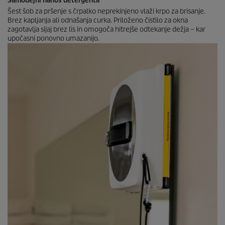
Samodejni nanos detergenta
Šest šob za pršenje s črpalko neprekinjeno vlaži krpo za brisanje.
Brez kapljanja ali odnašanja curka. Priloženo čistilo za okna
zagotavlja sijaj brez lis in omogoča hitrejše odtekanje dežja – kar
upočasni ponovno umazanijo.