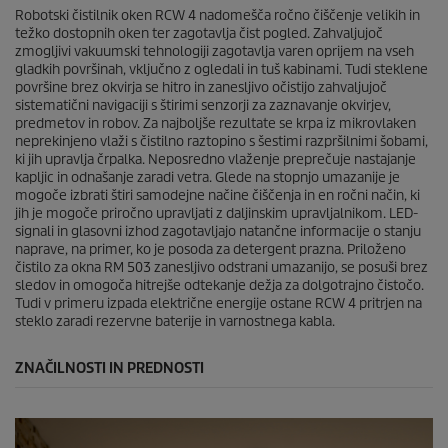
c
5
Robotski čistilnik oken RCW 4 nadomešča ročno čiščenje velikih in
e
o
težko dostopnih oken ter zagotavlja čist pogled. Zahvaljujoč
c
zmogljivi vakuumski tehnologiji zagotavlja varen oprijem na vseh
e
gladkih površinah, vključno z ogledali in tuš kabinami. Tudi steklene
n
površine brez okvirja se hitro in zanesljivo očistijo zahvaljujoč
sistematični navigaciji s štirimi senzorji za zaznavanje okvirjev,
predmetov in robov. Za najboljše rezultate se krpa iz mikrovlaken
neprekinjeno vlaži s čistilno raztopino s šestimi razpršilnimi šobami,
ki jih upravlja črpalka. Neposredno vlaženje preprečuje nastajanje
kapljic in odnašanje zaradi vetra. Glede na stopnjo umazanije je
mogoče izbrati štiri samodejne načine čiščenja in en ročni način, ki
jih je mogoče priročno upravljati z daljinskim upravljalnikom. LED-
signali in glasovni izhod zagotavljajo natančne informacije o stanju
naprave, na primer, ko je posoda za detergent prazna. Priloženo
čistilo za okna RM 503 zanesljivo odstrani umazanijo, se posuši brez
sledov in omogoča hitrejše odtekanje dežja za dolgotrajno čistočo.
Tudi v primeru izpada električne energije ostane RCW 4 pritrjen na
steklo zaradi rezervne baterije in varnostnega kabla.
ZNAČILNOSTI IN PREDNOSTI