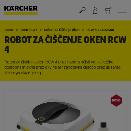
Nakupovalna košarica
Home
Dom in vrt
Robot za čiščenje oken
RCW 4 12692300
ROBOT ZA ČIŠČENJE OKEN RCW
4
Robotski čistilnik oken RCW 4 brez napora očisti velika, težko
dostopna in okna brez okvirja ter zagotavlja čistočo brez lis zaradi
stalnega vlaženja krp.