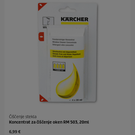
i
p
c
r
.
i
9
c
5
e
o
c
e
n
Čiščenje stekla
Koncentrat za čiščenje oken RM 503, 20ml
C
6,99 €