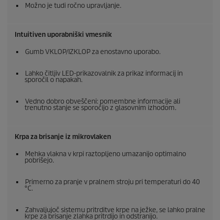
Možno je tudi ročno upravljanje.
Intuitiven uporabniški vmesnik
Gumb VKLOP/IZKLOP za enostavno uporabo.
Lahko čitljiv LED-prikazovalnik za prikaz informacij in
sporočil o napakah.
Vedno dobro obveščeni: pomembne informacije ali
trenutno stanje se sporočijo z glasovnim izhodom.
Krpa za brisanje iz mikrovlaken
Mehka vlakna v krpi raztopljeno umazanijo optimalno
pobrišejo.
Primerno za pranje v pralnem stroju pri temperaturi do 40
°C.
Zahvaljujoč sistemu pritrditve krpe na ježke, se lahko pralne
krpe za brisanje zlahka pritrdijo in odstranijo.