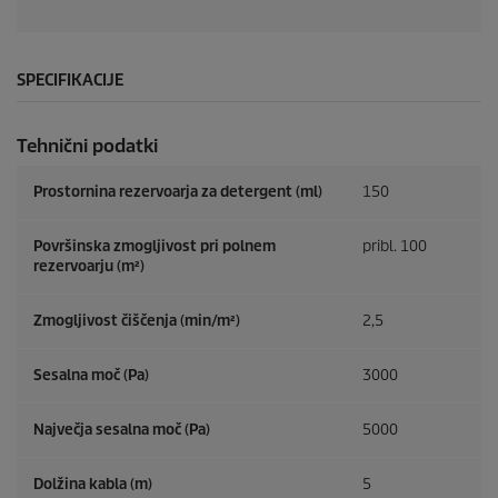
SPECIFIKACIJE
Tehnični podatki
Prostornina rezervoarja za detergent (ml)
150
Površinska zmogljivost pri polnem
pribl. 100
rezervoarju (m²)
Zmogljivost čiščenja (min/m²)
2,5
Sesalna moč (Pa)
3000
Največja sesalna moč (Pa)
5000
Dolžina kabla (m)
5