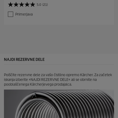
5.0
(21)
5
.
Primerjava
0
o
d
5
z
v
e
z
d
i
NAJDI REZERVNE DELE
c
.
2
Poiščite rezervne dele za vašo čistilno opremo Kärcher. Za začetek
1
iskanja izberite »NAJDI REZERVNE DELE« ali se obrnite na
o
pooblaščenega Kärcherjevega prodajalca.
c
e
n