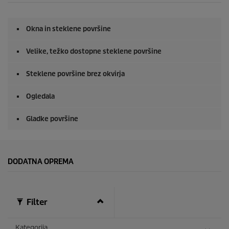
d
e
o
Okna in steklene površine
d
0
s
Velike, težko dostopne steklene površine
e
k
u
Steklene površine brez okvirja
n
d
Ogledala
e
Gladke površine
DODATNA OPREMA
Filter
Kategorija