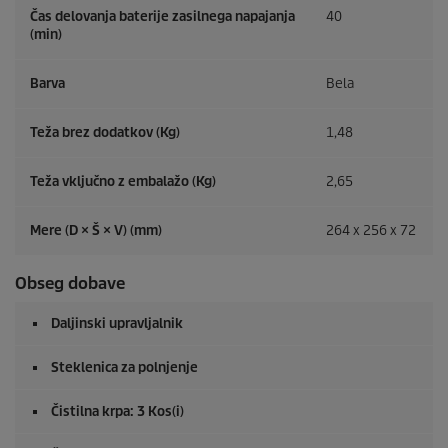
Čas delovanja baterije zasilnega napajanja
40
(min)
Barva
Bela
Teža brez dodatkov (Kg)
1,48
Teža vključno z embalažo (Kg)
2,65
Mere (D × Š × V) (mm)
264 x 256 x 72
Obseg dobave
Daljinski upravljalnik
Steklenica za polnjenje
Čistilna krpa: 3 Kos(i)