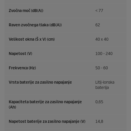
Zvočna moč (dB(A))
< 77
Raven zvočnega tlaka (dB(A))
62
Velikost okna (Š x V) (cm)
40 x 40
Napetost (V)
100 - 240
Frekvenca (
Hz
)
50 - 60
Vrsta baterije za zasilno napajanje
Litij-ionska
baterija
Kapaciteta baterije za zasilno napajanje
0,65
(Ah)
Napetost baterije za zasilno napajanje (V)
14,8