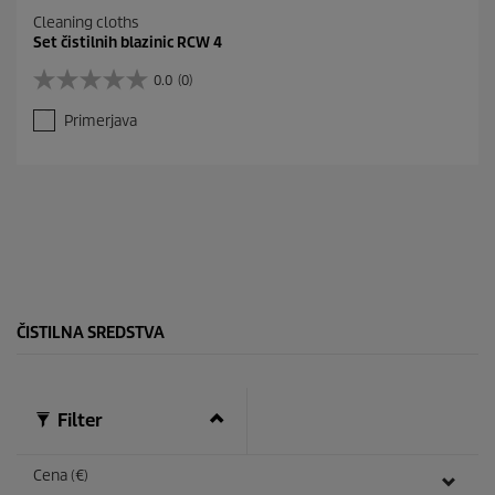
Cleaning cloths
Set čistilnih blazinic RCW 4
0.0
(0)
0
.
Primerjava
0
o
d
5
z
v
e
z
d
i
c
ČISTILNA SREDSTVA
.
Filter
Cena (€)