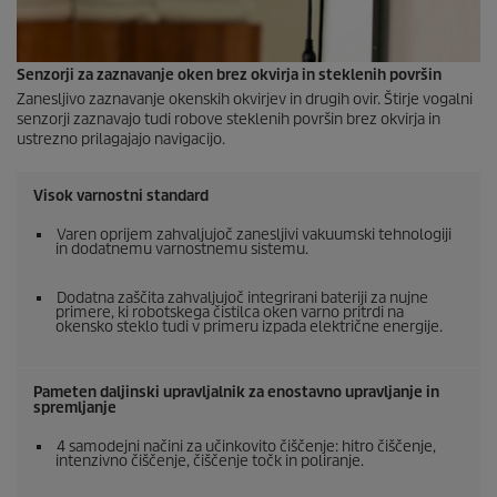
Senzorji za zaznavanje oken brez okvirja in steklenih površin
Zanesljivo zaznavanje okenskih okvirjev in drugih ovir. Štirje vogalni
senzorji zaznavajo tudi robove steklenih površin brez okvirja in
ustrezno prilagajajo navigacijo.
Visok varnostni standard
Varen oprijem zahvaljujoč zanesljivi vakuumski tehnologiji
in dodatnemu varnostnemu sistemu.
Dodatna zaščita zahvaljujoč integrirani bateriji za nujne
primere, ki robotskega čistilca oken varno pritrdi na
okensko steklo tudi v primeru izpada električne energije.
Pameten daljinski upravljalnik za enostavno upravljanje in
spremljanje
4 samodejni načini za učinkovito čiščenje: hitro čiščenje,
intenzivno čiščenje, čiščenje točk in poliranje.