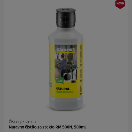
d
t
i
p
c
r
.
i
c
e
Čiščenje stekla
Naravno čistilo za steklo RM 500N, 500ml