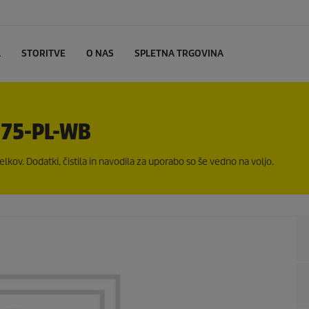
L
STORITVE
O NAS
SPLETNA TRGOVINA
.75-PL-WB
lkov. Dodatki, čistila in navodila za uporabo so še vedno na voljo.