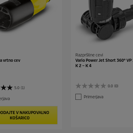
Razpršilne cevi
a vrtno cev
Vario Power Jet Short 360° VP 
K 2 – K 4
0.0
(0)
5.0
(1)
0
.
Primerjava
rjava
0
o
d
ODAJTE V NAKUPOVALNO
5
KOŠARICO
z
v
e