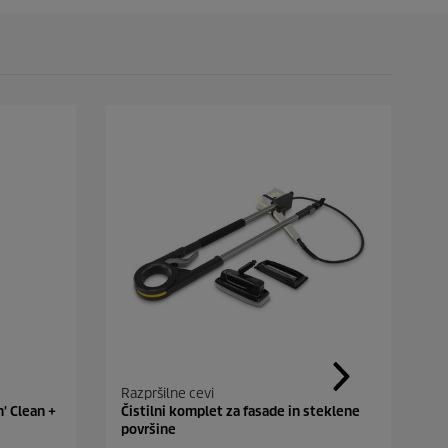
Razpršilne cevi
R
' Clean +
Čistilni komplet za fasade in steklene
T
površine