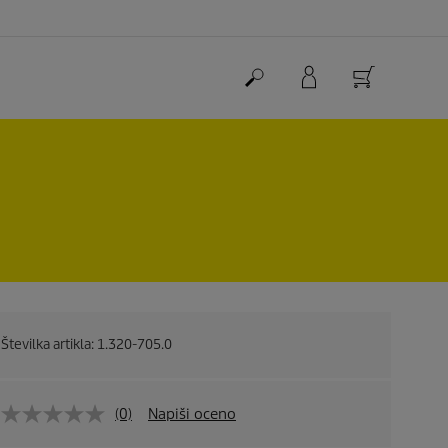
Številka artikla:
1.320-705.0
(0)
Napiši oceno