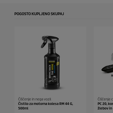
POGOSTO KUPLJENO SKUPAJ
Čiščenje in nega vozil
Čiščenje c
Čistilo za motorna kolesa RM 44 G,
PC 20, ko
500ml
žlebov in 