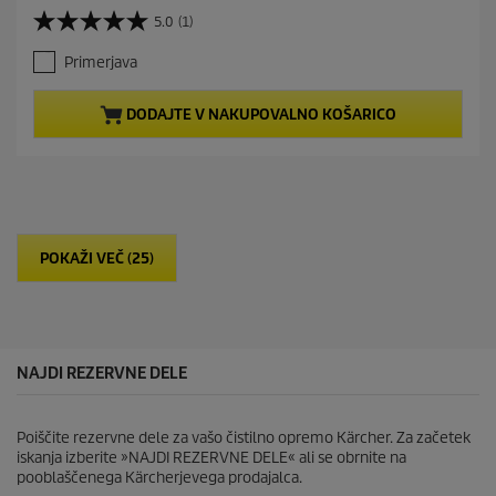
r
5.0
(1)
5
r
.
e
Primerjava
0
n
o
t
d
p
DODAJTE V NAKUPOVALNO KOŠARICO
5
r
z
o
v
d
e
u
z
c
d
t
i
p
POKAŽI VEČ (25)
c
r
.
i
1
c
o
e
c
e
NAJDI REZERVNE DELE
n
a
Poiščite rezervne dele za vašo čistilno opremo Kärcher. Za začetek
iskanja izberite »NAJDI REZERVNE DELE« ali se obrnite na
pooblaščenega Kärcherjevega prodajalca.