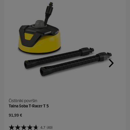
Čistilniki površin
Talna šoba T-Racer T 5
C
91,99 €
u
r
4.7
(49)
4