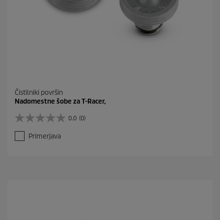
Čistilniki površin
Nadomestne šobe za T-Racer,
0.0
(0)
0
.
Primerjava
0
o
d
5
z
v
e
z
d
i