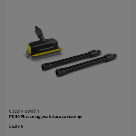
r
.
i
1
c
9
e
o
c
e
n
Čistilniki površin
PS 30 Plus zmogljiva krtača za čiščenje
C
56,99 €
u