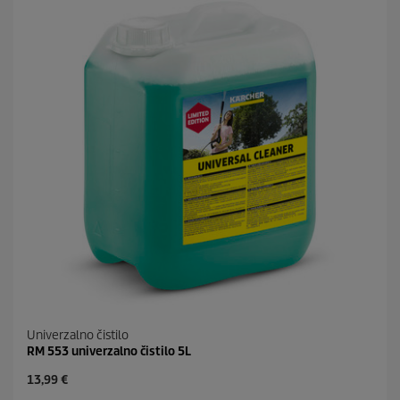
c
r
.
i
c
e
Univerzalno čistilo
RM 553 univerzalno čistilo 5L
C
13,99 €
u