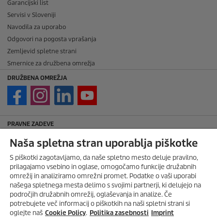
Garancijski list
Servisi v Sloveniji
Navodila za uporabo
Odgovori na pogosta vprašanja
Zemljevid spletne strani
Smernice za družbena omrežja
DRUŽBENA OMREŽJA
PRAVNE ZADEVE
Imprint
Naša spletna stran uporablja piškotke
Avtorske pravice
S piškotki zagotavljamo, da naše spletno mesto deluje pravilno,
Zavrnitev odgovornosti
prilagajamo vsebino in oglase, omogočamo funkcije družabnih
Pravila nagradne igre
omrežij in analiziramo omrežni promet. Podatke o vaši uporabi
našega spletnega mesta delimo s svojimi partnerji, ki delujejo na
Politika zasebnosti
področjih družabnih omrežij, oglaševanja in analize. Če
Politika piškotkov
potrebujete več informacij o piškotkih na naši spletni strani si
Splošni pogoji za najem strojev
oglejte naš
Cookie Policy
.
Politika zasebnosti
Imprint