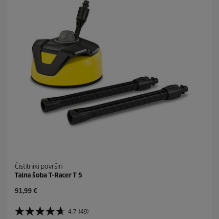
c
.
Čistilniki površin
Talna šoba T-Racer T 5
C
91,99 €
u
r
4.7
(49)
4
r