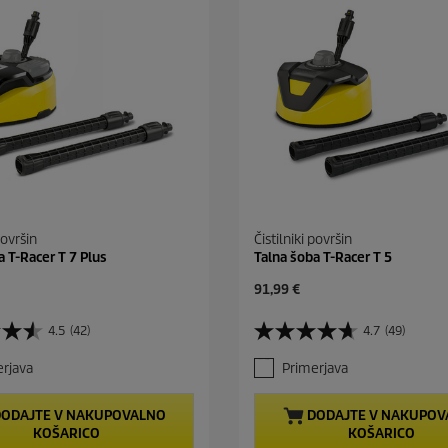
površin
Čistilniki površin
a T-Racer T 7 Plus
Talna šoba T-Racer T 5
C
91,99 €
u
r
4.5
(42)
4.7
(49)
4
r
.
e
rjava
Primerjava
7
n
o
t
d
p
ODAJTE V NAKUPOVALNO
DODAJTE V NAKUPOV
5
r
KOŠARICO
KOŠARICO
z