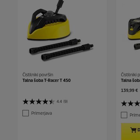
Čistilniki površin
Čistilniki 
Talna šoba T-Racer T 450
Talna šob
C
139,99 €
u
r
4.4
(9)
4
4
r
.
.
e
Primerjava
Prime
4
5
n
o
o
t
d
d
p
D
5
5
r
z
z