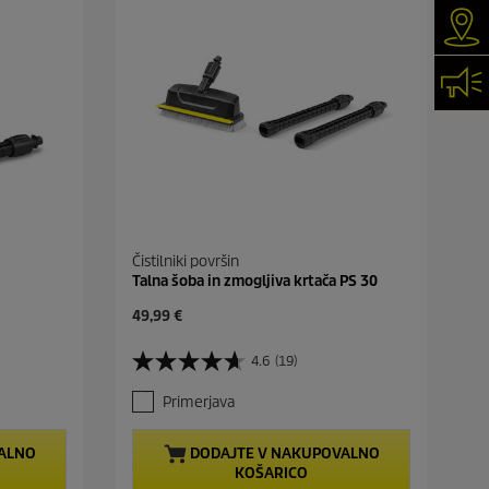
Iska
Kon
Čistilniki površin
Talna šoba in zmogljiva krtača PS 30
C
49,99 €
u
r
4.6
(19)
4
r
.
e
Primerjava
6
n
o
t
d
p
ALNO
DODAJTE V NAKUPOVALNO
5
r
KOŠARICO
z