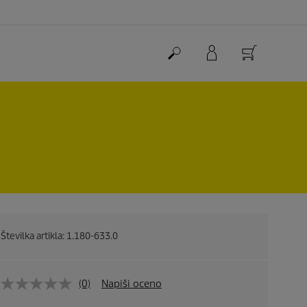
Številka artikla:
1.180-633.0
(0)
Napiši oceno