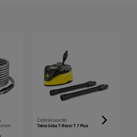
s
Čistilniki površin
K
stemom
Talna šoba T-Racer T 7 Plus
Č
1,
t