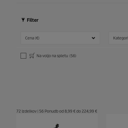
Filter
Cena (€)
Kategori
Na voljo na spletu
(56)
72
Izdelkov
|
56
Ponudb od
8,99 €
do
224,99 €