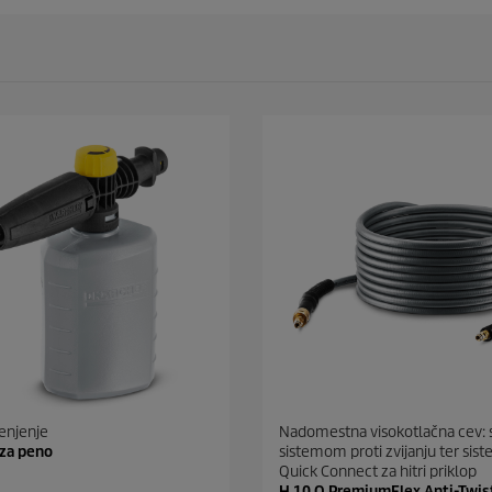
enjenje
Nadomestna visokotlačna cev: 
 za peno
sistemom proti zvijanju ter si
Quick Connect za hitri priklop
H 10 Q PremiumFlex Anti-Twis