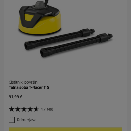
c
e
n
Čistilniki površin
Talna šoba T-Racer T 5
C
91,99 €
u
r
4.7
(49)
4
r
.
e
Primerjava
7
n
o
t