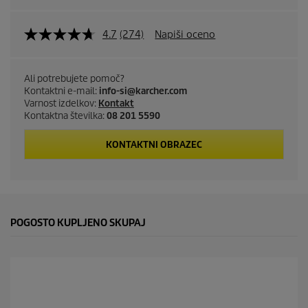
4.7
(274)
Napiši oceno
Ali potrebujete pomoč?
Kontaktni e-mail:
info-si@karcher.com
Varnost izdelkov:
Kontakt
Kontaktna številka:
08 201 5590
KONTAKTNI OBRAZEC
POGOSTO KUPLJENO SKUPAJ