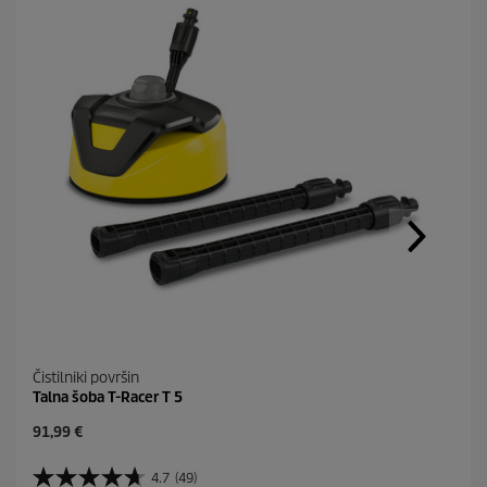
Čistilniki površin
Talna šoba T-Racer T 5
C
91,99 €
u
r
4.7
(49)
4