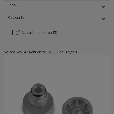
Cena (€)
Kategorija
Na voljo na spletu
(43)
62
Izdelkov
|
43
Ponudb od
12,99 €
do
169,99 €