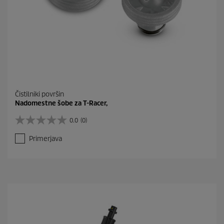
Čistilniki površin
Nadomestne šobe za T-Racer,
0.0
(0)
0
.
Primerjava
0
o
d
5
z
v
e
z
d
i