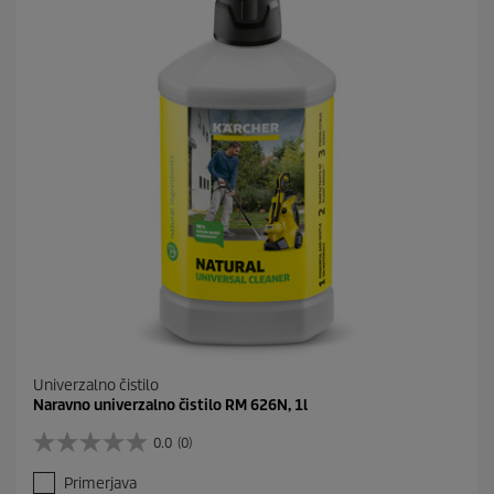
i
c
e
Univerzalno čistilo
Naravno univerzalno čistilo RM 626N, 1l
0.0
(0)
0
.
Primerjava
0