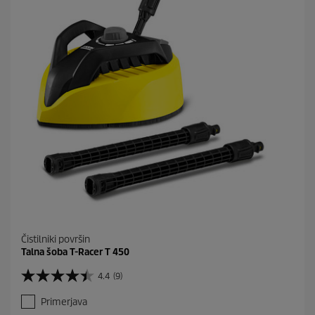
c
.
Čistilniki površin
Talna šoba T-Racer T 450
4.4
(9)
4
.
Primerjava
4