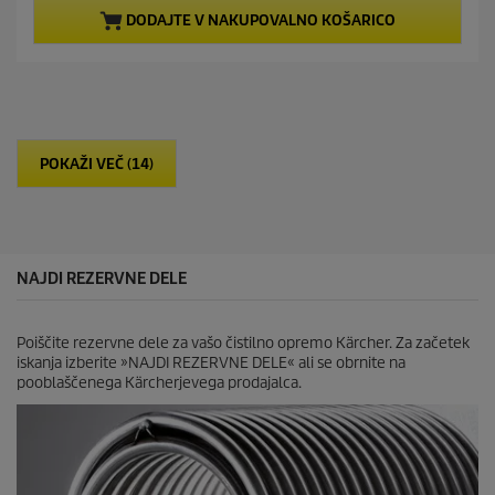
d
p
DODAJTE V NAKUPOVALNO KOŠARICO
5
r
z
o
v
d
e
u
z
c
d
t
i
p
POKAŽI VEČ (14)
c
r
.
i
2
c
o
e
c
e
NAJDI REZERVNE DELE
n
Poiščite rezervne dele za vašo čistilno opremo Kärcher. Za začetek
iskanja izberite »NAJDI REZERVNE DELE« ali se obrnite na
pooblaščenega Kärcherjevega prodajalca.