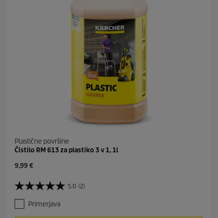
Plastične površine
Čistilo RM 613 za plastiko 3 v 1, 1l
C
9,99 €
u
r
5.0
(2)
5
r
.
e
Primerjava
0
n
o
t