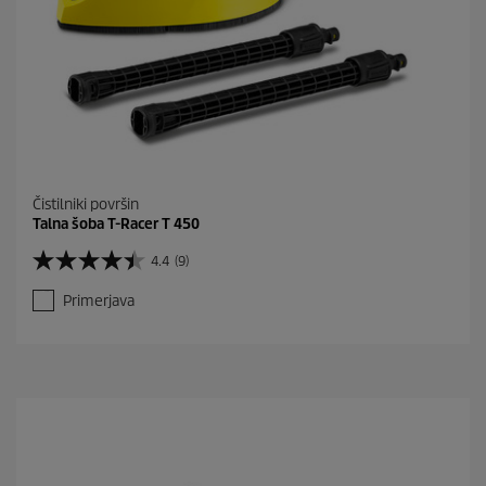
Čistilniki površin
Talna šoba T-Racer T 450
4.4
(9)
4
.
Primerjava
4
o
d
5
z
v
e
z
d
i