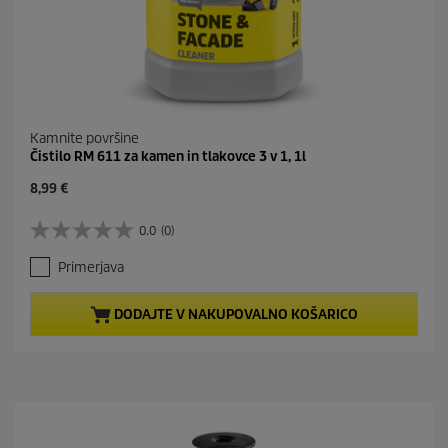
Kamnite površine
Čistilo RM 611 za kamen in tlakovce 3 v 1, 1l
C
8,99 €
u
r
0.0
(0)
0
r
.
e
Primerjava
0
n
o
t
d
p
DODAJTE V NAKUPOVALNO KOŠARICO
5
r
z
o
v
d
e
u
z
c
d
t
i
p