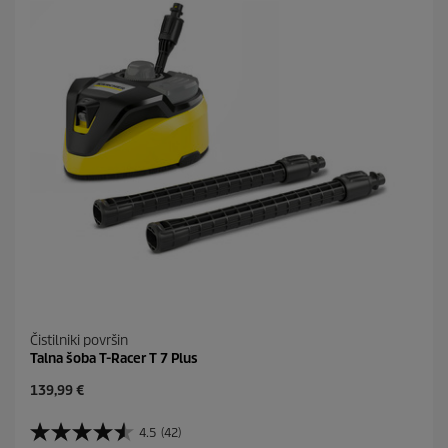
c
.
9
o
c
e
n
Čistilniki površin
Talna šoba T-Racer T 7 Plus
C
139,99 €
u
r
4.5
(42)
4
r