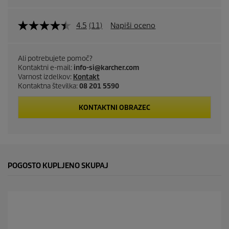
4.5
(11)
Napiši oceno
Ali potrebujete pomoč?
Kontaktni e-mail:
info-si@karcher.com
Varnost izdelkov:
Kontakt
Kontaktna številka:
08 201 5590
KONTAKTNI OBRAZEC
POGOSTO KUPLJENO SKUPAJ