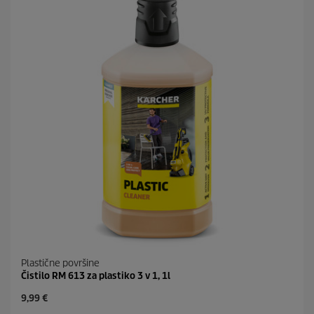
c
r
.
i
c
e
Plastične površine
Čistilo RM 613 za plastiko 3 v 1, 1l
C
9,99 €
u