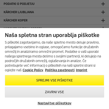
PODATKI O PODJETJU
KÄRCHER LJUBLJANA
KÄRCHER KOPER
KARCHER MURSKA SOBOTA
Naša spletna stran uporablja piškotke
KÄRCHER MARIBOR
S piškotki zagotavljamo, da naše spletno mesto deluje pravilno,
KORISTNE POVEZAVE
prilagajamo vsebino in oglase, omogočamo funkcije družabnih
omrežij in analiziramo omrežni promet. Podatke o vaši uporabi
O podjetju
našega spletnega mesta delimo s svojimi partnerji, ki delujejo na
Iskanje trgovcev
področjih družabnih omrežij, oglaševanja in analize. Če
Garancijski list
potrebujete več informacij o piškotkih na naši spletni strani si
oglejte naš
Cookie Policy
.
Politika zasebnosti
Imprint
Servisi v Sloveniji
Navodila za uporabo
SPREJMI VSE PIŠKOTKE
Odgovori na pogosta vprašanja
Zemljevid spletne strani
ZAVRNI VSE
Smernice za družbena omrežja
DRUŽBENA OMREŽJA
Nastavitve piškotkov
Iskanje trgovcev
Kontakt