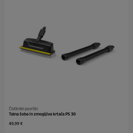
r
.
i
4
c
9
e
o
c
e
n
Čistilniki površin
Talna šoba in zmogljiva krtača PS 30
C
49,99 €
u