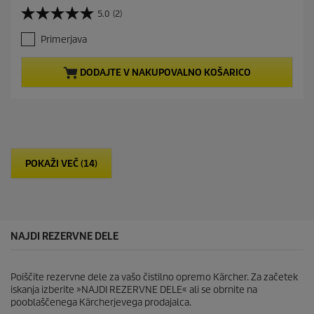
r
5.0
(2)
5
r
.
e
Primerjava
0
n
o
t
d
p
DODAJTE V NAKUPOVALNO KOŠARICO
5
r
z
o
v
d
e
u
z
c
d
t
i
p
POKAŽI VEČ (14)
c
r
.
i
2
c
o
e
c
e
NAJDI REZERVNE DELE
n
Poiščite rezervne dele za vašo čistilno opremo Kärcher. Za začetek
iskanja izberite »NAJDI REZERVNE DELE« ali se obrnite na
pooblaščenega Kärcherjevega prodajalca.