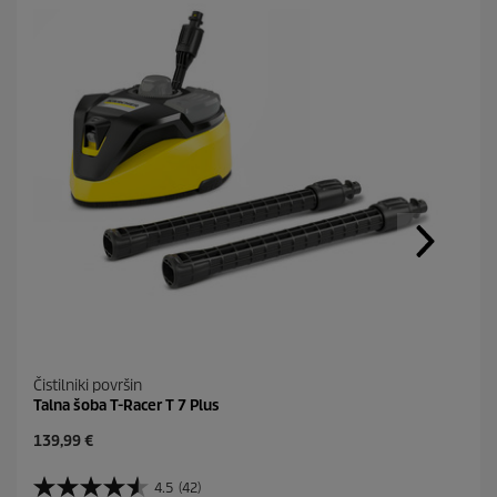
Čistilniki površin
Talna šoba T-Racer T 7 Plus
C
139,99 €
u
r
4.5
(42)
4