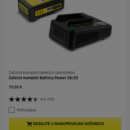
n
Začetni komplet baterij in polnilnikov
Začetni komplet Battery Power 18/25
C
79,99 €
u
r
4.4
(101)
4
r
.
e
Primerjava
4
n
o
t
d
p
DODAJTE V NAKUPOVALNO KOŠARICO
5
r