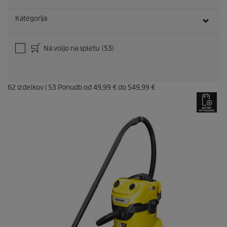
Kategorija
Na voljo na spletu
(53)
62
Izdelkov
|
53
Ponudb od
49,99 €
do
549,99 €