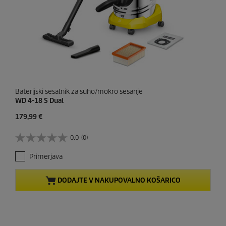
Baterijski sesalnik za suho/mokro sesanje
WD 4-18 S Dual
C
179,99 €
u
r
0.0
(0)
0
r
.
e
Primerjava
0
n
o
t
d
p
DODAJTE V NAKUPOVALNO KOŠARICO
5
r
z
o
v
d
e
u
z
c