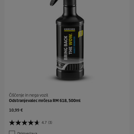
o
e
c
e
n
Čiščenje in nega vozil
Odstranjevalec mrčesa RM 618, 500ml
C
10,99 €
u
r
4.7
(3)
4
r
.
e
Primerjava