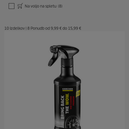
Na voljo na spletu
(8)
10
Izdelkov
|
8
Ponudb od
9,99 €
do
15,99 €