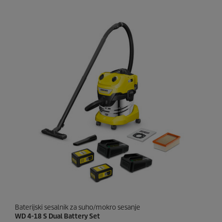
d
t
i
p
c
r
.
i
c
e
Baterijski sesalnik za suho/mokro sesanje
WD 4-18 S Dual Battery Set