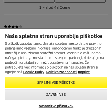
Naša spletna stran uporablja piškotke
S piškotki zagotavljamo, da naše spletno mesto deluje pravilno,
prilagajamo vsebino in oglase, omogočamo funkcije družabnih
omrežij in analiziramo omrežni promet. Podatke o vaši uporabi
našega spletnega mesta delimo s svojimi partnerji, ki delujejo na
področjih družabnih omrežij, oglaševanja in analize. Če
potrebujete več informacij o piškotkih na naši spletni strani si
oglejte naš
Cookie Policy
.
Politika zasebnosti
Imprint
SPREJMI VSE PIŠKOTKE
ZAVRNI VSE
Nastavitve piškotkov
Iskanje trgovcev
Kontakt