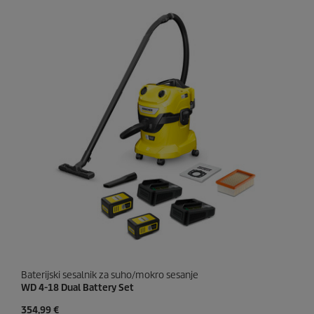
i
p
c
r
.
i
c
e
Baterijski sesalnik za suho/mokro sesanje
WD 4-18 Dual Battery Set
C
354,99 €