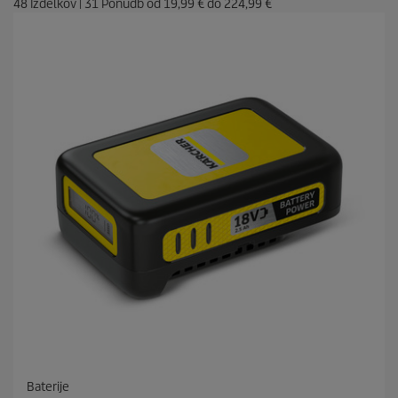
48
Izdelkov
|
31
Ponudb od
19,99 €
do
224,99 €
Baterije