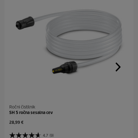
Ročni čistilnik
SH 5 ročna sesalna cev
C
28,99 €
u
r
4.7
(9)
4