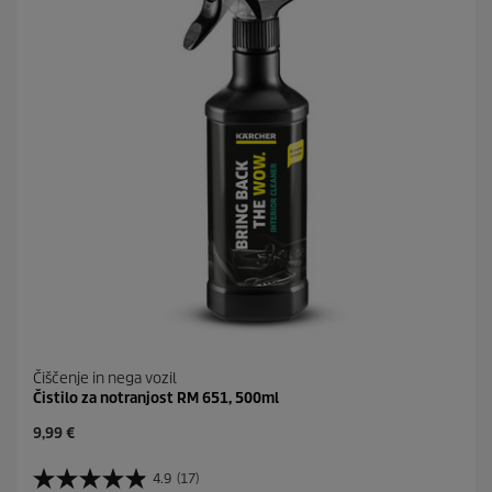
1
c
4
e
o
c
e
n
Čiščenje in nega vozil
Čistilo za notranjost RM 651, 500ml
C
9,99 €
u
r
4.9
(17)
4
r