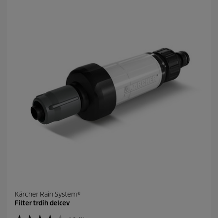
e
z
d
i
c
.
7
o
c
e
n
Kärcher Rain System®
Filter trdih delcev