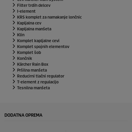
Filter trdih delcev
I-element
KRS komplet za namakanje lončnic
Kapljalna cev
Kapljalna manšeta
Klin
Komplet kapljalne cevi
Komplet spojnih elementov
Komplet šob
Končnik
Kärcher Rain Box
Pršilna manšeta
Reducirni tlačni regulator
T-element z regulacijo
Tesnilna manšeta
DODATNA OPREMA