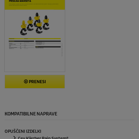
PRENESI
KOMPATIBILNE NAPRAVE
OPUŠČENI IZDELKI
Cev
Kärcher Rain System
®