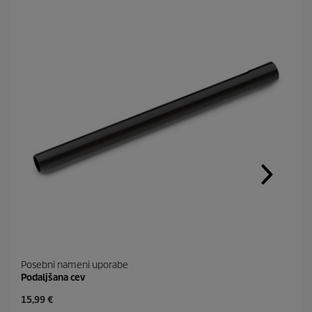
Posebni nameni uporabe
Podaljšana cev
C
15,99 €
u