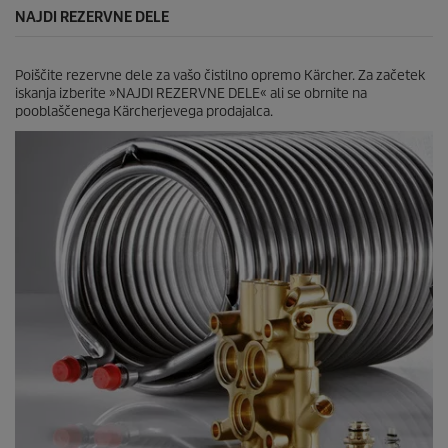
e
NAJDI REZERVNE DELE
n
Poiščite rezervne dele za vašo čistilno opremo Kärcher. Za začetek
iskanja izberite »NAJDI REZERVNE DELE« ali se obrnite na
pooblaščenega Kärcherjevega prodajalca.