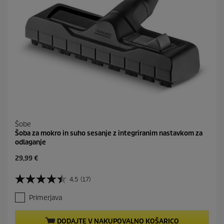
n
Šobe
Šoba za mokro in suho sesanje z integriranim nastavkom za
odlaganje
C
29,99 €
u
r
4.5
(17)
4
r
.
e
Primerjava
5
n
o
t
d
p
DODAJTE V NAKUPOVALNO KOŠARICO