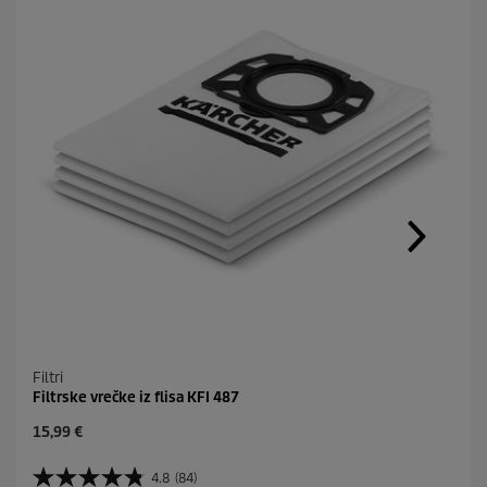
Filtri
Filtrske vrečke iz flisa KFI 487
C
15,99 €
u
r
4.8
(84)
4