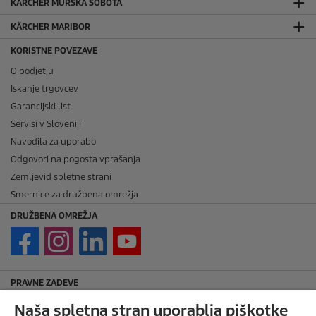
KARCHER MURSKA SOBOTA
KÄRCHER MARIBOR
KORISTNE POVEZAVE
O podjetju
Iskanje trgovcev
Garancijski list
Servisi v Sloveniji
Navodila za uporabo
Odgovori na pogosta vprašanja
Zemljevid spletne strani
Smernice za družbena omrežja
DRUŽBENA OMREŽJA
PRAVNE ZADEVE
Imprint
Naša spletna stran uporablja piškotke