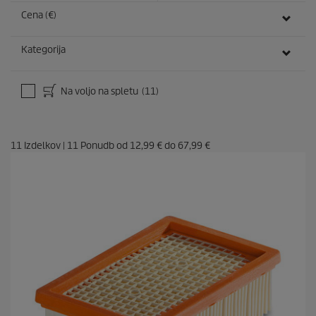
Cena (€)
Kategorija
Na voljo na spletu
(11)
11
Izdelkov
|
11
Ponudb od
12,99 €
do
67,99 €