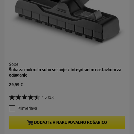
Šobe
Šoba za mokro in suho sesanje z integriranim nastavkom za
odlaganje
C
29,99 €
u
r
4.5
(17)
4
r
.
e
Primerjava
5
n
o
t
d
p
DODAJTE V NAKUPOVALNO KOŠARICO
5
r
z
o