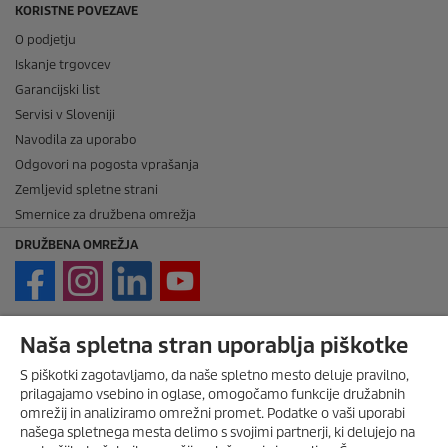
KORISTNE POVEZAVE
O podjetju
Iskanje trgovcev
Garancijski list
Servisi v Sloveniji
Navodila za uporabo
Odgovori na pogosta vprašanja
Zemljevid spletne strani
Smernice za družbena omrežja
DRUŽBENA OMREŽJA
PRAVNE ZADEVE
Naša spletna stran uporablja piškotke
Imprint
S piškotki zagotavljamo, da naše spletno mesto deluje pravilno,
Avtorske pravice
prilagajamo vsebino in oglase, omogočamo funkcije družabnih
omrežij in analiziramo omrežni promet. Podatke o vaši uporabi
Zavrnitev odgovornosti
našega spletnega mesta delimo s svojimi partnerji, ki delujejo na
Pravila nagradne igre