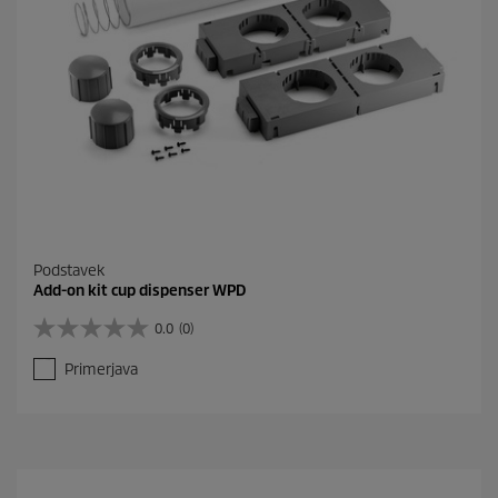
Podstavek
Add-on kit cup dispenser WPD
0.0
(0)
0
.
Primerjava
0
o
d
5
z
v
e