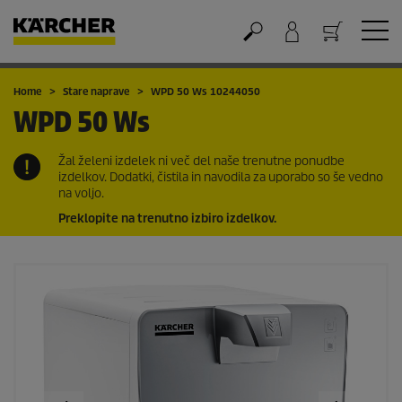
Nakupovalna košarica
Home
Stare naprave
WPD 50 Ws 10244050
WPD 50 Ws
Žal želeni izdelek ni več del naše trenutne ponudbe
izdelkov. Dodatki, čistila in navodila za uporabo so še vedno
na voljo.
Preklopite na trenutno izbiro izdelkov.