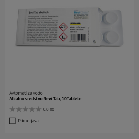
Avtomati za vodo
Alkalno sredstvo Bevi Tab, 10Tablete
0.0
(0)
0
.
Primerjava
0
o
d