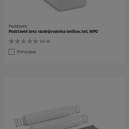
Podstavek
Podstavek brez razdeljevalnika lončkov, bel, WPD
0.0
(0)
0
.
Primerjava
0
o
d
5
z
v
e
z
d
i
c
.