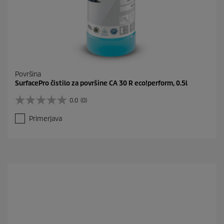
Površina
SurfacePro čistilo za površine CA 30 R eco!perform, 0.5l
0.0
(0)
0
.
Primerjava
0
o
d
5
z
v
e
z
d
i
c
.