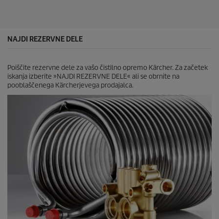
v
e
z
d
i
NAJDI REZERVNE DELE
c
.
2
Poiščite rezervne dele za vašo čistilno opremo Kärcher. Za začetek
1
iskanja izberite »NAJDI REZERVNE DELE« ali se obrnite na
o
pooblaščenega Kärcherjevega prodajalca.
c
e
n