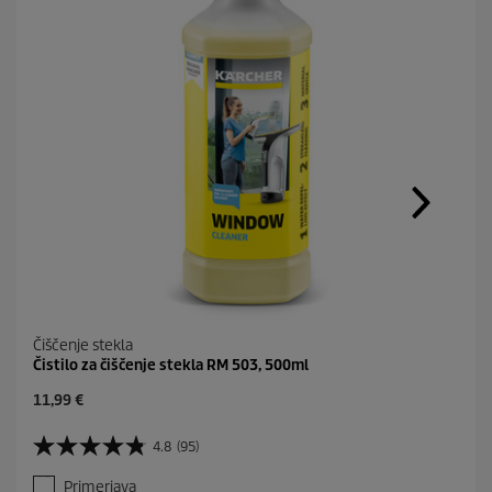
Čiščenje stekla
Čistilo za čiščenje stekla RM 503, 500ml
C
11,99 €
u
r
4.8
(95)
4
r
.
e
Primerjava