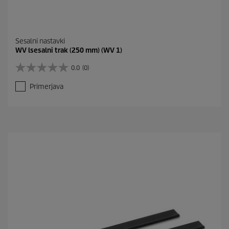
Sesalni nastavki
WV lsesalni trak (250 mm) (WV 1)
0.0
(0)
0
.
Primerjava
0
o
d
5
z
v
e
z
d
i
c
.