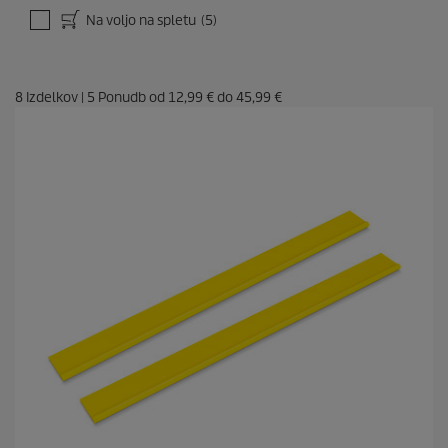
Na voljo na spletu
(5)
8
Izdelkov
|
5
Ponudb od
12,99 €
do
45,99 €