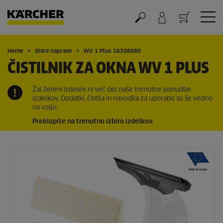
Nakupovalna košarica
Home
Stare naprave
WV 1 Plus 16336080
ČISTILNIK ZA OKNA WV 1 PLUS
Žal želeni izdelek ni več del naše trenutne ponudbe
izdelkov. Dodatki, čistila in navodila za uporabo so še vedno
na voljo.
Preklopite na trenutno izbiro izdelkov.