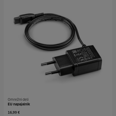
z
d
i
c
.
2
o
c
e
n
Omrežni deli
EU napajalnik
C
16,99 €