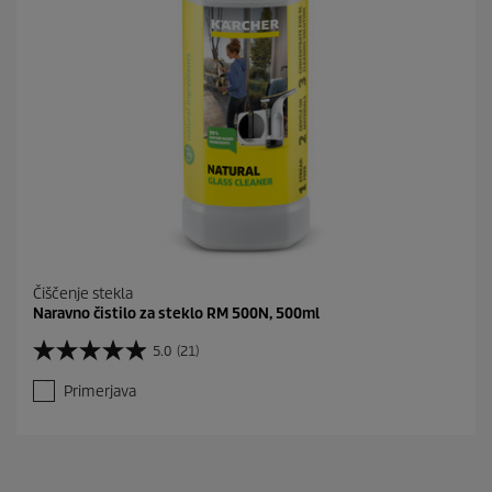
Čiščenje stekla
Naravno čistilo za steklo RM 500N, 500ml
5.0
(21)
5
.
Primerjava
0
o
d
5
z