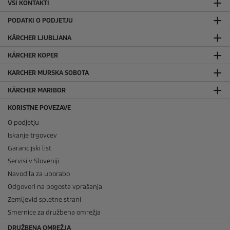
VSI KONTAKTI
PODATKI O PODJETJU
KÄRCHER LJUBLJANA
KÄRCHER KOPER
KARCHER MURSKA SOBOTA
KÄRCHER MARIBOR
KORISTNE POVEZAVE
O podjetju
Iskanje trgovcev
Garancijski list
Servisi v Sloveniji
Navodila za uporabo
Odgovori na pogosta vprašanja
Zemljevid spletne strani
Smernice za družbena omrežja
DRUŽBENA OMREŽJA