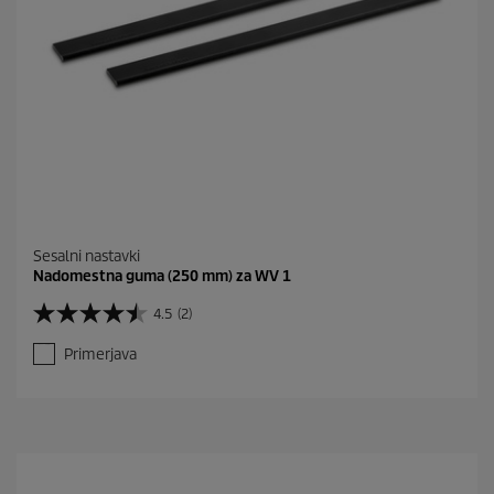
Sesalni nastavki
Nadomestna guma (250 mm) za WV 1
4.5
(2)
4
.
Primerjava
5
o
d
5
z
v
e