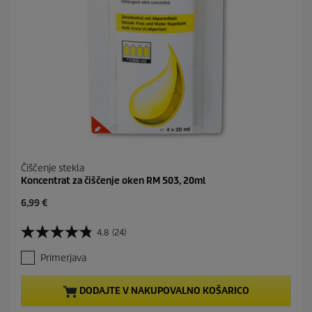
Čiščenje stekla
Koncentrat za čiščenje oken RM 503, 20ml
C
6,99 €
u
r
4.8
(24)
4
r
.
e
Primerjava
8
n
o
t
d
p
DODAJTE V NAKUPOVALNO KOŠARICO
5
r