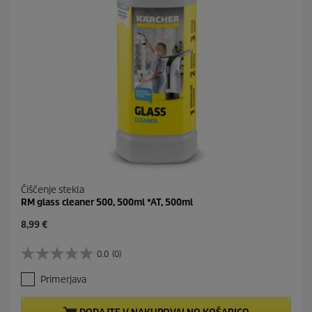
e
n
Čiščenje stekla
RM glass cleaner 500, 500ml *AT, 500ml
C
8,99 €
u
r
0.0
(0)
0
r
.
e
Primerjava
0
n
o
t
d
p