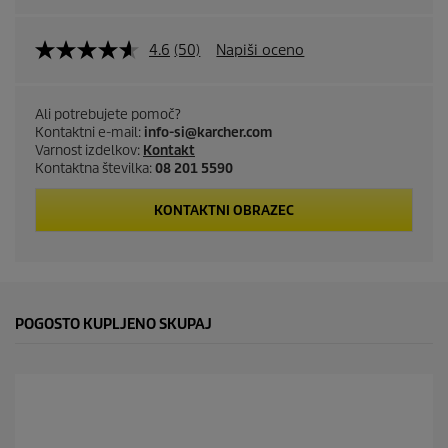
4.6
(50)
Napiši oceno
Ali potrebujete pomoč?
Kontaktni e-mail:
info-si@karcher.com
Varnost izdelkov:
Kontakt
Kontaktna številka:
08 201 5590
KONTAKTNI OBRAZEC
POGOSTO KUPLJENO SKUPAJ