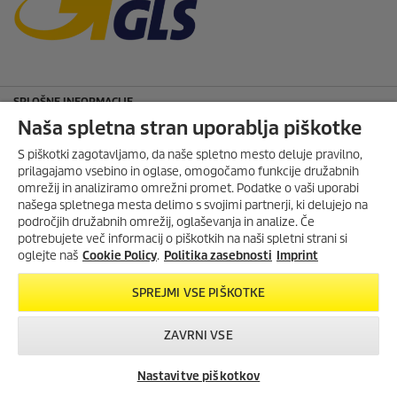
SPLOŠNE INFORMACIJE
Naša spletna stran uporablja piškotke
info-si@karcher.com
VSI KONTAKTI
S piškotki zagotavljamo, da naše spletno mesto deluje pravilno,
prilagajamo vsebino in oglase, omogočamo funkcije družabnih
PODATKI O PODJETJU
omrežij in analiziramo omrežni promet. Podatke o vaši uporabi
našega spletnega mesta delimo s svojimi partnerji, ki delujejo na
KÄRCHER LJUBLJANA
področjih družabnih omrežij, oglaševanja in analize. Če
potrebujete več informacij o piškotkih na naši spletni strani si
KÄRCHER KOPER
oglejte naš
Cookie Policy
.
Politika zasebnosti
Imprint
KARCHER MURSKA SOBOTA
SPREJMI VSE PIŠKOTKE
KÄRCHER MARIBOR
KORISTNE POVEZAVE
ZAVRNI VSE
O podjetju
Nastavitve piškotkov
Iskanje trgovcev
Iskanje trgovcev
Kontakt