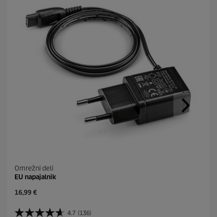
Omrežni deli
EU napajalnik
C
16,99 €
u
r
4.7
(136)
4