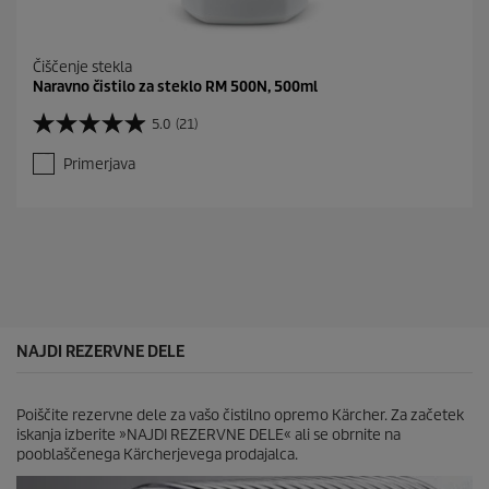
Čiščenje stekla
Naravno čistilo za steklo RM 500N, 500ml
5.0
(21)
5
.
Primerjava
0
o
d
5
z
v
e
z
d
i
NAJDI REZERVNE DELE
c
.
2
Poiščite rezervne dele za vašo čistilno opremo Kärcher. Za začetek
1
iskanja izberite »NAJDI REZERVNE DELE« ali se obrnite na
o
pooblaščenega Kärcherjevega prodajalca.
c
e