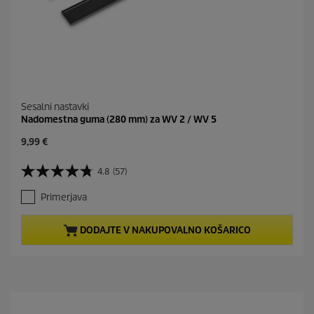
Sesalni nastavki
Nadomestna guma (280 mm) za WV 2 / WV 5
C
9,99 €
u
r
4.8
(57)
4
r
.
e
Primerjava
8
n
o
t
d
p
DODAJTE V NAKUPOVALNO KOŠARICO
5
r
z
o
v
d
e
u
z
c
d
t