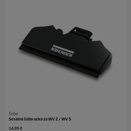
i
p
c
r
.
i
5
c
7
e
o
c
e
n
Šobe
Sesalna šoba ozka za WV 2 / WV 5
C
14,99 €