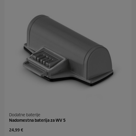
c
r
.
i
1
c
0
e
o
c
e
n
Dodatne baterije
Nadomestna baterija za WV 5
C
24,99 €
u