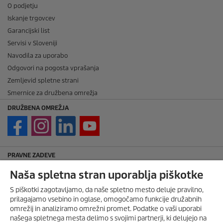
O podjetju
Iskanje trgovcev
Garancijski list
Servisi v Sloveniji
Navodila za uporabo
Odgovori na pogosta vprašanja
Zemljevid spletne strani
Smernice za družbena omrežja
DRUŽBENA OMREŽJA
PRAVNE ZADEVE
Imprint
Naša spletna stran uporablja piškotke
Avtorske pravice
S piškotki zagotavljamo, da naše spletno mesto deluje pravilno,
Zavrnitev odgovornosti
prilagajamo vsebino in oglase, omogočamo funkcije družabnih
Pravila nagradne igre
omrežij in analiziramo omrežni promet. Podatke o vaši uporabi
našega spletnega mesta delimo s svojimi partnerji, ki delujejo na
Politika zasebnosti