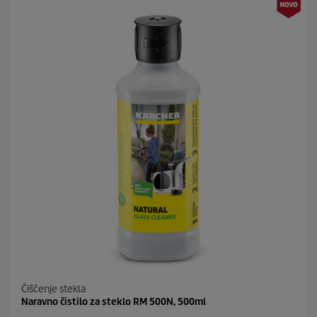
d
t
i
p
c
r
.
i
c
e
Čiščenje stekla
Naravno čistilo za steklo RM 500N, 500ml