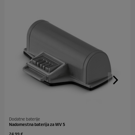
Dodatne baterije
Nadomestna baterija za WV 5
C
24,99 €