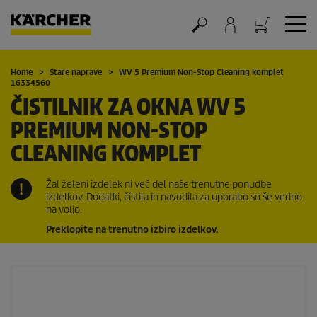
Nakupovalna košarica
Home
Stare naprave
WV 5 Premium Non-Stop Cleaning komplet
16334560
ČISTILNIK ZA OKNA WV 5
PREMIUM NON-STOP
CLEANING KOMPLET
Žal želeni izdelek ni več del naše trenutne ponudbe
izdelkov. Dodatki, čistila in navodila za uporabo so še vedno
na voljo.
Preklopite na trenutno izbiro izdelkov.