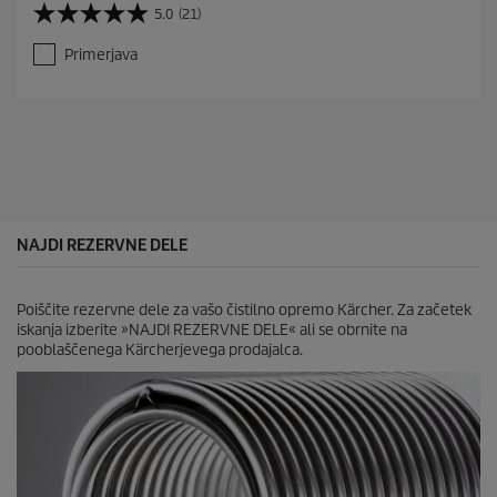
5.0
(21)
5
.
Primerjava
0
o
d
5
z
v
e
z
d
i
NAJDI REZERVNE DELE
c
.
2
Poiščite rezervne dele za vašo čistilno opremo Kärcher. Za začetek
1
iskanja izberite »NAJDI REZERVNE DELE« ali se obrnite na
o
pooblaščenega Kärcherjevega prodajalca.
c
e
n