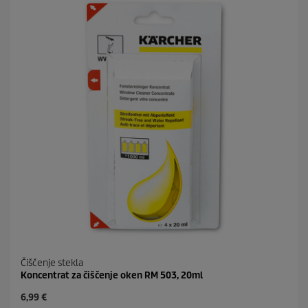
c
r
.
i
9
c
5
e
o
c
e
n
Čiščenje stekla
Koncentrat za čiščenje oken RM 503, 20ml
C
6,99 €