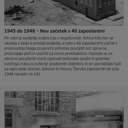
1945 do 1948 – Nov začetek s 40 zaposlenimi
Po vojni je podjetje kratek čas v negotovosti. Alfred Kärcher se
ukvarja z idejo o prodaji podjetja, a nato s 40 zaposlenimi začne s
proizvodnjo blaga za pereče potrebe povojnih let: sprva se
proizvajajo peči in vozički za revno prebivalstvo. Kasneje so za
obnovo porušenih mest ogrevali betonske opaže in grelnike
svežega zraka za sušenje gradbenih objektov, ki se uporabljajo tudi
za ogrevanje dvoran, šotorov in hlevov. Število zaposlenih do leta
1948 naraste na 141.