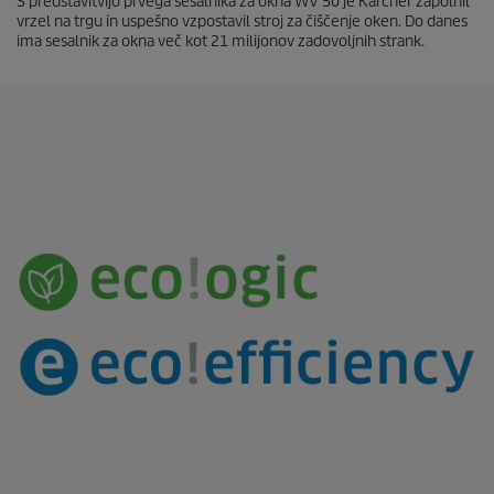
S predstavitvijo prvega sesalnika za okna WV 50 je Kärcher zapolnil
vrzel na trgu in uspešno vzpostavil stroj za čiščenje oken. Do danes
ima sesalnik za okna več kot 21 milijonov zadovoljnih strank.