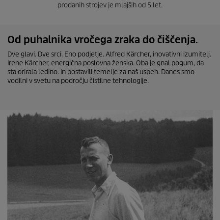
prodanih strojev je mlajših od 5 let.
Od puhalnika vročega zraka do čiščenja.
Dve glavi. Dve srci. Eno podjetje. Alfred Kärcher, inovativni izumitelj.
Irene Kärcher, energična poslovna ženska. Oba je gnal pogum, da
sta orirala ledino. In postavili temelje za naš uspeh. Danes smo
vodilni v svetu na področju čistilne tehnologije.