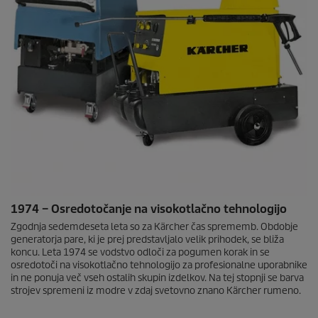
1974 – Osredotočanje na visokotlačno tehnologijo
Zgodnja sedemdeseta leta so za Kärcher čas sprememb. Obdobje
generatorja pare, ki je prej predstavljalo velik prihodek, se bliža
koncu. Leta 1974 se vodstvo odloči za pogumen korak in se
osredotoči na visokotlačno tehnologijo za profesionalne uporabnike
in ne ponuja več vseh ostalih skupin izdelkov. Na tej stopnji se barva
strojev spremeni iz modre v zdaj svetovno znano Kärcher rumeno.