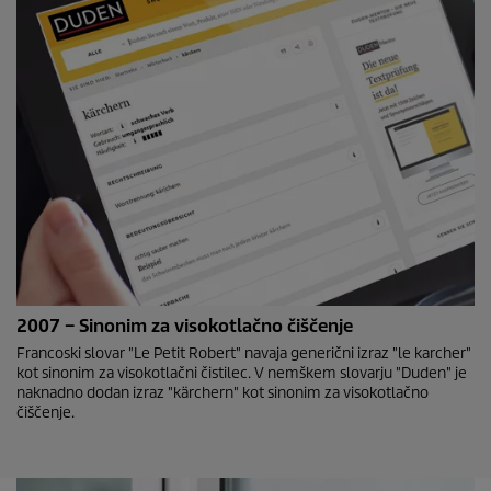
2007 – Sinonim za visokotlačno čiščenje
Francoski slovar "Le Petit Robert" navaja generični izraz "le karcher"
kot sinonim za visokotlačni čistilec. V nemškem slovarju "Duden" je
naknadno dodan izraz "kärchern" kot sinonim za visokotlačno
čiščenje.