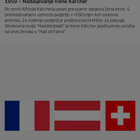
1959 – Nadaljevanje Irene Kärcher
Po smrti Alfreda Kärcherja posel prevzame njegova žena Irene. S
predvidevanjem usmerja podjetje v »čiščenje« kot osnovno
potrebo. Za vodenje podjetij je prejela zvezni križec za zasluge.
Strokovna revija "Handelsblatt" je Irene Kärcher posthumno uvrstila
na prvo žensko v "Hall of Fame".