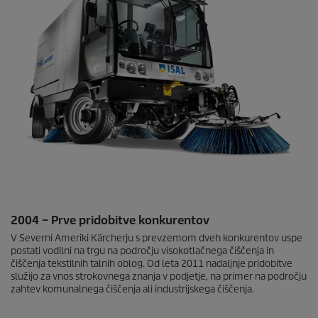
2004 – Prve pridobitve konkurentov
V Severni Ameriki Kärcherju s prevzemom dveh konkurentov uspe
postati vodilni na trgu na področju visokotlačnega čiščenja in
čiščenja tekstilnih talnih oblog. Od leta 2011 nadaljnje pridobitve
služijo za vnos strokovnega znanja v podjetje, na primer na področju
zahtev komunalnega čiščenja ali industrijskega čiščenja.