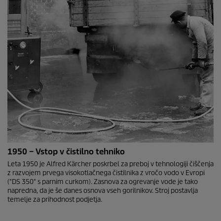
1950 – Vstop v čistilno tehniko
Leta 1950 je Alfred Kärcher poskrbel za preboj v tehnologiji čiščenja
z razvojem prvega visokotlačnega čistilnika z vročo vodo v Evropi
("DS 350" s parnim curkom). Zasnova za ogrevanje vode je tako
napredna, da je še danes osnova vseh gorilnikov. Stroj postavlja
temelje za prihodnost podjetja.