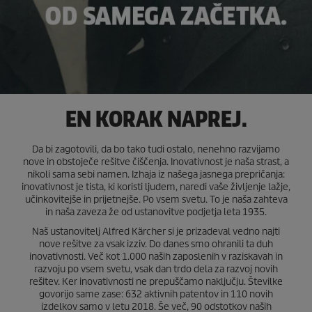
EN KORAK NAPREJ.
Da bi zagotovili, da bo tako tudi ostalo, nenehno razvijamo
nove in obstoječe rešitve čiščenja. Inovativnost je naša strast, a
nikoli sama sebi namen. Izhaja iz našega jasnega prepričanja:
inovativnost je tista, ki koristi ljudem, naredi vaše življenje lažje,
učinkovitejše in prijetnejše. Po vsem svetu. To je naša zahteva
in naša zaveza že od ustanovitve podjetja leta 1935.
Naš ustanovitelj Alfred Kärcher si je prizadeval vedno najti
nove rešitve za vsak izziv. Do danes smo ohranili ta duh
inovativnosti. Več kot 1.000 naših zaposlenih v raziskavah in
razvoju po vsem svetu, vsak dan trdo dela za razvoj novih
rešitev. Ker inovativnosti ne prepuščamo naključju. Številke
govorijo same zase: 632 aktivnih patentov in 110 novih
izdelkov samo v letu 2018. Še več, 90 odstotkov naših