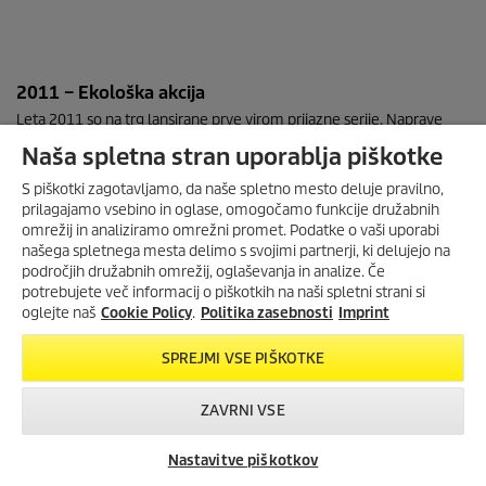
2011 – Ekološka akcija
Leta 2011 so na trg lansirane prve virom prijazne serije. Naprave
porabijo manj energije in vode, izdelane so iz recikliranega
Naša spletna stran uporablja piškotke
materiala in jih je mogoče reciklirati v vsaj 90 odstotkih.
S piškotki zagotavljamo, da naše spletno mesto deluje pravilno,
prilagajamo vsebino in oglase, omogočamo funkcije družabnih
omrežij in analiziramo omrežni promet. Podatke o vaši uporabi
našega spletnega mesta delimo s svojimi partnerji, ki delujejo na
področjih družabnih omrežij, oglaševanja in analize. Če
potrebujete več informacij o piškotkih na naši spletni strani si
oglejte naš
Cookie Policy
.
Politika zasebnosti
Imprint
SPREJMI VSE PIŠKOTKE
ZAVRNI VSE
Nastavitve piškotkov
Iskanje trgovcev
Kontakt