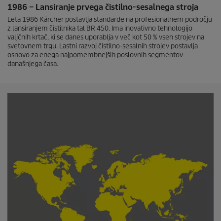
1986 – Lansiranje prvega čistilno-sesalnega stroja
Leta 1986 Kärcher postavlja standarde na profesionalnem področju
z lansiranjem čistilnika tal BR 450. Ima inovativno tehnologijo
valjčnih krtač, ki se danes uporablja v več kot 50 % vseh strojev na
svetovnem trgu. Lastni razvoj čistilno-sesalnih strojev postavlja
osnovo za enega najpomembnejših poslovnih segmentov
današnjega časa.