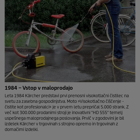
1984 – Vstop v maloprodajo
Leta 1984 Kärcher predstavi prvi prenosni visokotlačni čistilec na
svetu za zasebna gospodinjstva. Moto »Visokotlačno čiščenje -
čistite kot profesionalci« je v prvem letu prepričal 5.000 strank. Z
več kot 300.000 prodanimi stroji je inovativni "HD 555" temelj
uspešnega maloprodajnega poslovanja. Prvič v zgodovini je bil
izdelek Kärcher v trgovinah s strojno opremo in trgovinah z
domačimi izdelki.