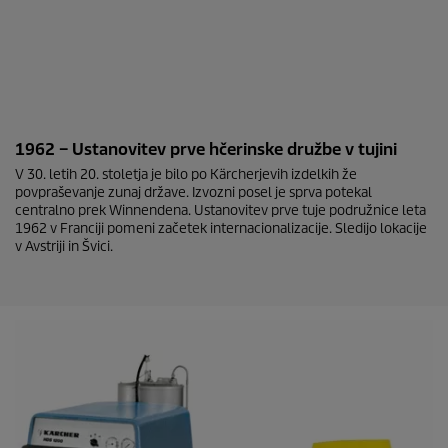
1962 – Ustanovitev prve hčerinske družbe v tujini
V 30. letih 20. stoletja je bilo po Kärcherjevih izdelkih že
povpraševanje zunaj države. Izvozni posel je sprva potekal
centralno prek Winnendena. Ustanovitev prve tuje podružnice leta
1962 v Franciji pomeni začetek internacionalizacije. Sledijo lokacije
v Avstriji in Švici.