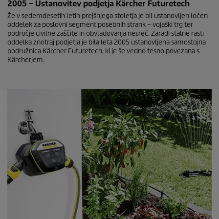
2005 – Ustanovitev podjetja Kärcher Futuretech
Že v sedemdesetih letih prejšnjega stoletja je bil ustanovljen ločen
oddelek za poslovni segment posebnih strank – vojaški trg ter
področje civilne zaščite in obvladovanja nesreč. Zaradi stalne rasti
oddelka znotraj podjetja je bila leta 2005 ustanovljena samostojna
podružnica Kärcher Futuretech, ki je še vedno tesno povezana s
Kärcherjem.