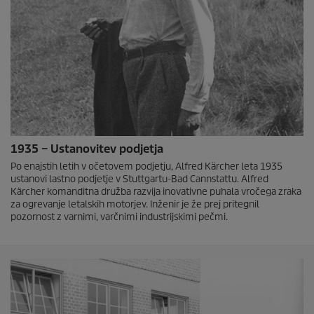
1935 – Ustanovitev podjetja
Po enajstih letih v očetovem podjetju, Alfred Kärcher leta 1935
ustanovi lastno podjetje v Stuttgartu-Bad Cannstattu. Alfred
Kärcher komanditna družba razvija inovativne puhala vročega zraka
za ogrevanje letalskih motorjev. Inženir je že prej pritegnil
pozornost z varnimi, varčnimi industrijskimi pečmi.