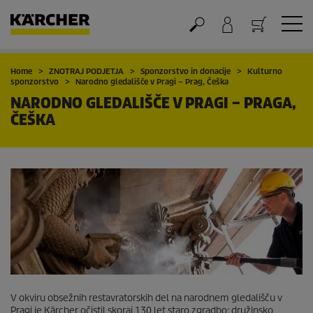
Nakupovalna košarica
Home
ZNOTRAJ PODJETJA
Sponzorstvo in donacije
Kulturno
sponzorstvo
Narodno gledališče v Pragi – Prag, Češka
NARODNO GLEDALIŠČE V PRAGI – PRAGA,
ČEŠKA
V okviru obsežnih restavratorskih del na narodnem gledališču v
Pragi je Kärcher očistil skoraj 130 let staro zgradbo: družinsko