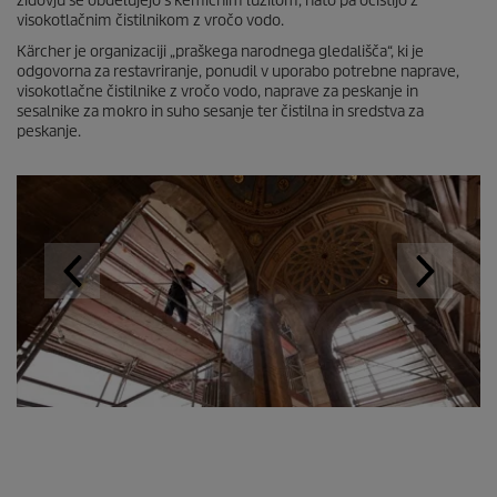
zidovju se obdelujejo s kemičnim lužilom, nato pa očistijo z
visokotlačnim čistilnikom z vročo vodo.
Kärcher je organizaciji „praškega narodnega gledališča“, ki je
odgovorna za restavriranje, ponudil v uporabo potrebne naprave,
visokotlačne čistilnike z vročo vodo, naprave za peskanje in
sesalnike za mokro in suho sesanje ter čistilna in sredstva za
peskanje.