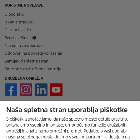
KORISTNE POVEZAVE
O podjetju
Iskanje trgovcev
Garancijski list
Servisi v Sloveniji
Navodila za uporabo
Odgovori na pogosta vprašanja
Zemljevid spletne strani
Smernice za družbena omrežja
DRUŽBENA OMREŽJA
PRAVNE ZADEVE
Naša spletna stran uporablja piškotke
Imprint
S piškotki zagotavljamo, da naše spletno mesto deluje pravilno,
prilagajamo vsebino in oglase, omogočamo funkcije družabnih
Avtorske pravice
omrežij in analiziramo omrežni promet. Podatke o vaši uporabi
Zavrnitev odgovornosti
našega spletnega mesta delimo s svojimi partnerji, ki delujejo na