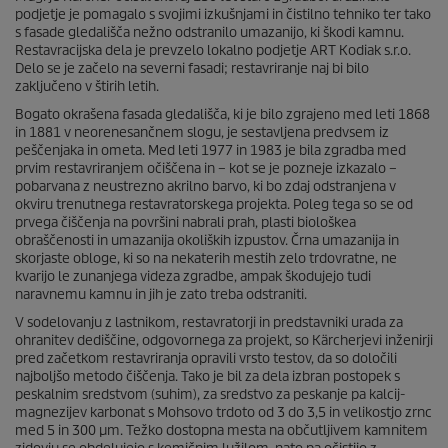
podjetje je pomagalo s svojimi izkušnjami in čistilno tehniko ter tako
s fasade gledališča nežno odstranilo umazanijo, ki škodi kamnu.
Restavracijska dela je prevzelo lokalno podjetje ART Kodiak s.r.o.
Delo se je začelo na severni fasadi; restavriranje naj bi bilo
zaključeno v štirih letih.
Bogato okrašena fasada gledališča, ki je bilo zgrajeno med leti 1868
in 1881 v neorenesančnem slogu, je sestavljena predvsem iz
peščenjaka in ometa. Med leti 1977 in 1983 je bila zgradba med
prvim restavriranjem očiščena in – kot se je pozneje izkazalo –
pobarvana z neustrezno akrilno barvo, ki bo zdaj odstranjena v
okviru trenutnega restavratorskega projekta. Poleg tega so se od
prvega čiščenja na površini nabrali prah, plasti biološkea
obraščenosti in umazanija okoliških izpustov. Črna umazanija in
skorjaste obloge, ki so na nekaterih mestih zelo trdovratne, ne
kvarijo le zunanjega videza zgradbe, ampak škodujejo tudi
naravnemu kamnu in jih je zato treba odstraniti.
V sodelovanju z lastnikom, restavratorji in predstavniki urada za
ohranitev dediščine, odgovornega za projekt, so Kärcherjevi inženirji
pred začetkom restavriranja opravili vrsto testov, da so določili
najboljšo metodo čiščenja. Tako je bil za dela izbran postopek s
peskalnim sredstvom (suhim), za sredstvo za peskanje pa kalcij-
magnezijev karbonat s Mohsovo trdoto od 3 do 3,5 in velikostjo zrnc
med 5 in 300 μm. Težko dostopna mesta na občutljivem kamnitem