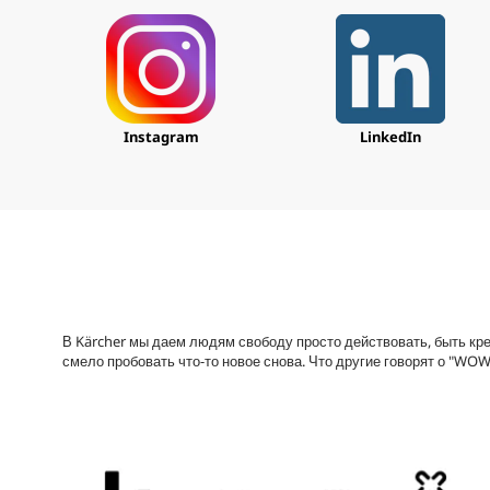
%
0
с
е
к
у
н
д
ы
Instagram
LinkedIn
Г
р
о
м
к
о
с
т
ь
9
0
%
В Kärcher мы даем людям свободу просто действовать, быть креа
смело пробовать что-то новое снова. Что другие говорят о "WO