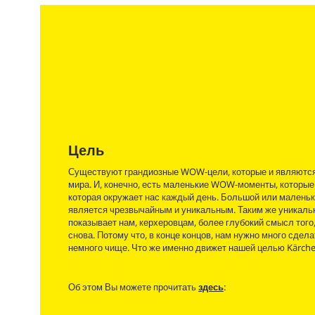
Цель
Существуют грандиозные WOW-цели, которые и являютс
мира. И, конечно, есть маленькие WOW-моменты, которые
которая окружает нас каждый день. Большой или мален
является чрезвычайным и уникальным. Таким же уникальн
показывает нам, керхеровцам, более глубокий смысл того,
снова. Потому что, в конце концов, нам нужно много сдел
немного чище. Что же именно движет нашей целью Kärche
Об этом Вы можете прочитать
здесь
: