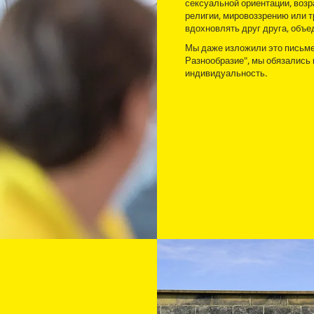
сексуальной ориентации, воз
религии, мировоззрению или 
вдохновлять друг друга, объе
Мы даже изложили это письме
Разнообразие", мы обязалис
индивидуальность.