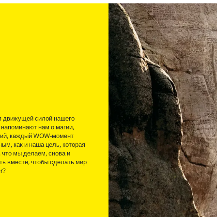
я движущей силой нашего
 напоминают нам о магии,
ький, каждый WOW-момент
ым, как и наша цель, которая
 что мы делаем, снова и
ать вместе, чтобы сделать мир
r?