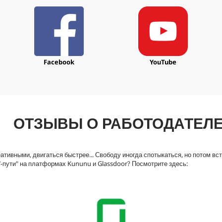
%
0
с
е
к
у
н
д
ы
Facebook
YouTube
Г
р
о
м
к
о
с
ОТЗЫВЫ О РАБОТОДАТЕЛ
т
ь
9
0
%
тивными, двигаться быстрее... Свободу иногда спотыкаться, но потом вст
W-пути" на платформах Kununu и Glassdoor? Посмотрите здесь: