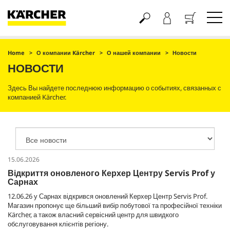
Корзина
Home
О компании Kärcher
О нашей компании
Новости
НОВОСТИ
Здесь Вы найдете последнюю информацию о событиях, связанных с
компанией Kärcher.
15.06.2026
Відкриття оновленого Керхер Центру Servis Prof у
Сарнах
12.06.26 у Сарнах відкрився оновлений Керхер Центр Servis Prof.
Магазин пропонує ще більший вибір побутової та професійної техніки
Kärcher, а також власний сервісний центр для швидкого
обслуговування клієнтів регіону.