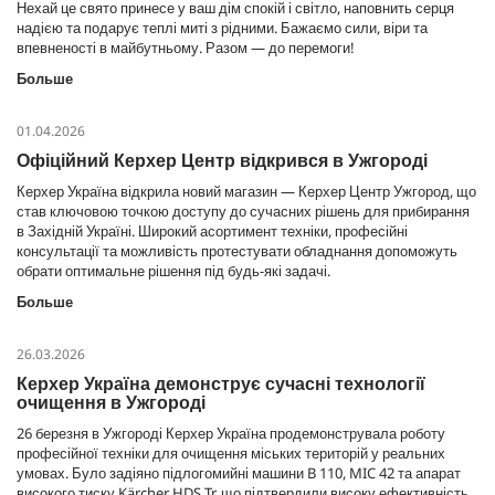
Нехай це свято принесе у ваш дім спокій і світло, наповнить серця
надією та подарує теплі миті з рідними. Бажаємо сили, віри та
впевненості в майбутньому. Разом — до перемоги!
Больше
01.04.2026
Офіційний Керхер Центр відкрився в Ужгороді
Керхер Україна відкрила новий магазин — Керхер Центр Ужгород, що
став ключовою точкою доступу до сучасних рішень для прибирання
в Західній Україні. Широкий асортимент техніки, професійні
консультації та можливість протестувати обладнання допоможуть
обрати оптимальне рішення під будь-які задачі.
Больше
26.03.2026
Керхер Україна демонструє сучасні технології
очищення в Ужгороді
26 березня в Ужгороді Керхер Україна продемонструвала роботу
професійної техніки для очищення міських територій у реальних
умовах. Було задіяно підлогомийні машини B 110, MIC 42 та апарат
високого тиску Kärcher HDS Tr, що підтвердили високу ефективність