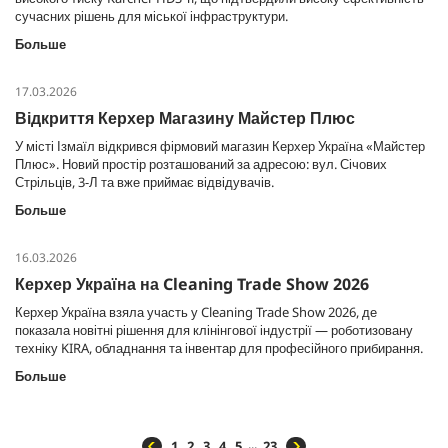
сучасних рішень для міської інфраструктури.
Больше
17.03.2026
Відкриття Керхер Магазину Майстер Плюс
У місті Ізмаїл відкрився фірмовий магазин Керхер Україна «Майстер
Плюс». Новий простір розташований за адресою: вул. Січових
Стрільців, 3-Л та вже приймає відвідувачів.
Больше
16.03.2026
Керхер Україна на Cleaning Trade Show 2026
Керхер Україна взяла участь у Cleaning Trade Show 2026, де
показала новітні рішення для клінінгової індустрії — роботизовану
техніку KIRA, обладнання та інвентар для професійного прибирання.
Больше
...
1
2
3
4
5
23