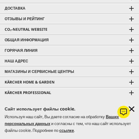
ДОСТАВКА
ОТЗЫВЫ И РЕЙТИНГ
CO₂-NEUTRAL WEBSITE
ОБЩАЯ ИНФОРМАЦИЯ
ГОРЯЧАЯ ЛИНИЯ
НАШ АДРЕС
МАГАЗИНЫ И СЕРВИСНЫЕ ЦЕНТРЫ
KÄRCHER HOME & GARDEN
KÄRCHER PROFESSIONAL
Сайт использует файлы cookie.
Используя наш сайт, Вы даете согласие на обработку
Ваших
© 2026 Керхер Украина | Kärcher Ukraine - официальное
персональных данных
и согласны с тем, что наш сайт использует
представительство немецкого концерна Alfred Kärcher SE & Co. KG в
файлы cookie. Подробнее по
ссылке
.
Украине.