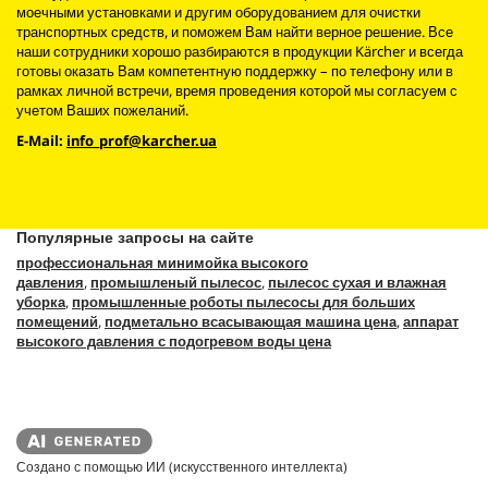
моечными установками и другим оборудованием для очистки
транспортных средств, и поможем Вам найти верное решение. Все
наши сотрудники хорошо разбираются в продукции Kärcher и всегда
готовы оказать Вам компетентную поддержку – по телефону или в
рамках личной встречи, время проведения которой мы согласуем с
учетом Ваших пожеланий.
E-Mail:
info_prof@karcher.ua
Популярные запросы на сайте
профессиональная минимойка высокого
давления
,
промышленый пылесос
,
пылесос сухая и влажная
уборка
,
промышленные роботы пылесосы для больших
помещений
,
подметально всасывающая машина цена
,
аппарат
высокого давления с подогревом воды цена
Создано с помощью ИИ (искусственного интеллекта)