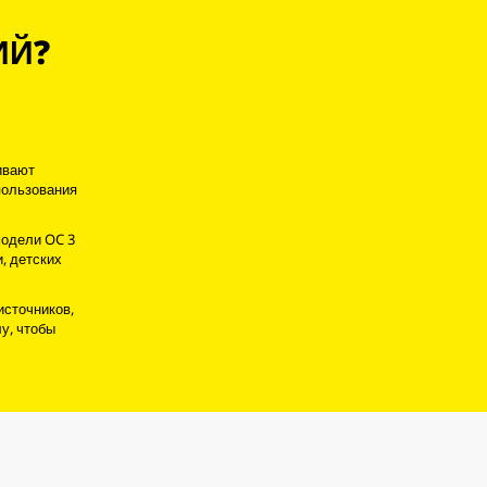
ИЙ?
ивают
пользования
модели OC 3
, детских
источников,
у, чтобы