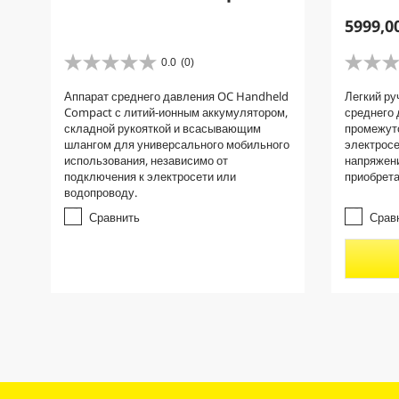
C
5999,0
u
r
0.0
(0)
0
0
r
.
.
Аппарат среднего давления OC Handheld
Легкий ру
e
0
0
Compact с литий-ионным аккумулятором,
среднего 
и
и
n
складной рукояткой и всасывающим
промежуто
з
з
t
шлангом для универсального мобильного
электросе
5
5
p
использования, независимо от
напряжени
з
з
подключения к электросети или
приобрета
r
в
в
водопроводу.
е
е
o
з
з
Сравнить
Срав
d
д
д
u
.
.
c
t
p
r
i
c
e