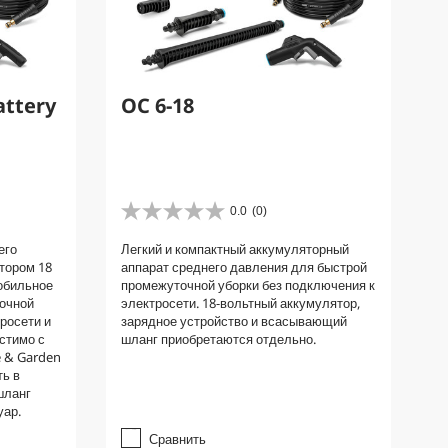
attery
OC 6-18
0.0
(0)
0
.
его
Легкий и компактный аккумуляторный
0
тором 18
аппарат среднего давления для быстрой
и
обильное
промежуточной уборки без подключения к
з
очной
электросети. 18-вольтный аккумулятор,
5
росети и
зарядное устройство и всасывающий
з
стимо с
шланг приобретаются отдельно.
в
 & Garden
е
ть в
з
шланг
д
уар.
.
Сравнить