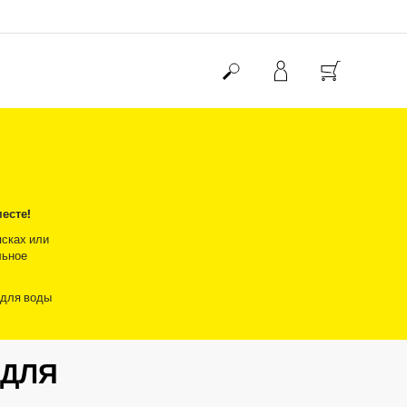
есте!
ясках или
льное
 для воды
 ДЛЯ