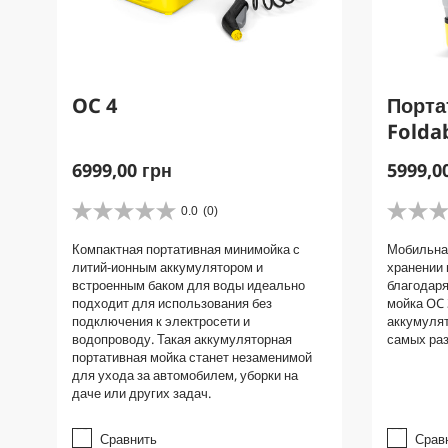
OC 4
Порта
Folda
C
C
6999,00 грн
5999,0
u
u
r
r
0.0
(0)
0
0
r
r
.
.
Компактная портативная минимойка с
Мобильна
e
e
0
0
литий-ионным аккумулятором и
хранении 
и
и
n
n
встроенным баком для воды идеально
благодаря
з
з
t
t
подходит для использования без
мойка OC 
5
5
p
p
подключения к электросети и
аккумулят
з
з
водопроводу. Такая аккумуляторная
самых раз
r
r
в
в
портативная мойка станет незаменимой
е
е
o
o
для ухода за автомобилем, уборки на
з
з
d
d
даче или других задач.
д
д
u
u
.
.
c
c
Сравнить
Срав