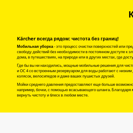
Kärcher всегда рядом: чистота без границ!
Мобильная уборка
- это процесс очистки поверхностей или п
свободу действий без необходимости в постоянном доступе к э
дома, в путешествиях, на природе или в других местах, где дост
Где бы вы ни находились, мощные мобильные решения для чист
и OC 4 со встроенным резервуаром для воды работают с низким 
колясок, велосипедов и даже ваших пушистых друзей.
Мойки среднего давления предоставляют еще больше возможносте
например, бочки, с помощью всасывающего шланга. Благодаря 
вернуть чистоту и блеск в любом месте.