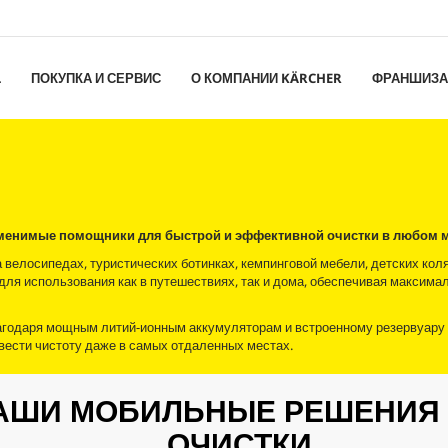
L
ПОКУПКА И СЕРВИС
О КОМПАНИИ KÄRCHER
ФРАНШИЗА
аменимые помощники для быстрой и эффективной очистки в любом м
а велосипедах, туристических ботинках, кемпинговой мебели, детских кол
ля использования как в путешествиях, так и дома, обеспечивая максима
лагодаря мощным литий-ионным аккумуляторам и встроенному резервуару
ести чистоту даже в самых отдаленных местах.
АШИ МОБИЛЬНЫЕ РЕШЕНИЯ
ОЧИСТКИ