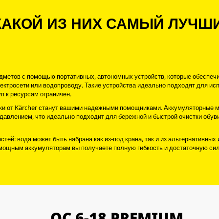
КАКОЙ ИЗ НИХ САМЫЙ ЛУЧШ
редметов с помощью портативных, автономных устройств, которые обеспеч
лектросети или водопроводу. Такие устройства идеально подходят для ис
уп к ресурсам ограничен.
ки от Kärcher станут вашими надежными помощниками. Аккумуляторные 
давлением, что идеально подходит для бережной и быстрой очистки обуви
й: вода может быть набрана как из-под крана, так и из альтернативных 
мощным аккумуляторам вы получаете полную гибкость и достаточную сил
OC 6-18 PREMIUM