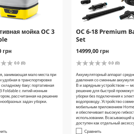
тивная мойка OC 3
OC 6-18 Premium B
ble
Set
C
0 грн
14999,00 грн
u
r
0.0
(0)
0.0
(0)
0
r
.
я, занимающая мало места при
Аккумуляторный аппарат средн
e
0
и удобная в транспортировке
давления со сменным аккумуля
и
n
 складному баку: портативная
В и зарядным устройством — м
з
t
3 Foldable с литий-ионным
решение для быстрой промежут
5
p
ором, рассчитанная на решение
уборки без подключения к элект
з
нообразных задач уборки.
водопроводу. Устройство совме
r
в
мобильным приложением Home
е
o
и обеспечивает высокую гибкос
з
d
использовании. Всасывающий 
д
u
доступен как отдельный аксесс
.
c
нить
Сравнить