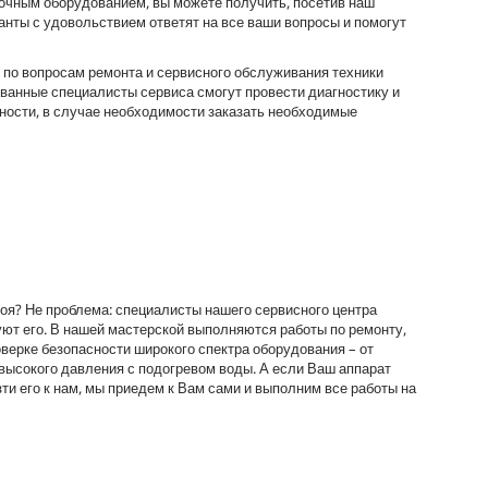
очным оборудованием, вы можете получить, посетив наш
анты с удовольствием ответят на все ваши вопросы и помогут
 по вопросам ремонта и сервисного обслуживания техники
анные специалисты сервиса смогут провести диагностику и
ости, в случае необходимости заказать необходимые
оя? Не проблема: специалисты нашего сервисного центра
уют его. В нашей мастерской выполняются работы по ремонту,
верке безопасности широкого спектра оборудования – от
высокого давления с подогревом воды. А если Ваш аппарат
зти его к нам, мы приедем к Вам сами и выполним все работы на