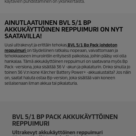
käytävien puhdistaminen on yksinkertaista.
AINUTLAATUINEN BVL 5/1 BP
AKKUKÄYTTÖINEN REPPUIMURI ON NYT
SAATAVILLA!
Uusi ultrakevyt ja erittäin tehokas
BVL 5/1 Bp Pack johdoton
reppuimuri
on täydellinen ratkaisu nopeaan, vaivattomaan ja
tehokkaaseen imurointiin erityisesti paikoissa, joihin pääsy voi olla
hankalaa. Tämä akkukäyttöinen reppuimuri on saatavana myös Bp
Pack -versiona, joka sisältää 36 V -akun ja pikalaturin. Onko sinulla jo
toinen 36 V:n kone Kärcher Battery Power+ -akkualustalta? Jos näin
on, saatat haluta ostaa Bp-version, joka sisältää vain koneen
sellaisenaan ilman akkua tai pikalaturia.
BVL 5/1 BP PACK AKKUKÄYTTÖINEN
REPPUIMURI
Ultrakevyt akkukäyttöinen reppuimuri