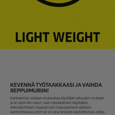
KEVENNÄ TYÖTAAKKAASI JA VAIHDA
REPPUIMURIIN!
Kantokehys voidaan mukauttaa käyttäjän pituuden mukaan
ja se sopii niin vasen- kuin oikeakätisille käyttäjille.
Akkukäyttöisen reppuimurin ohjauspaneeli sijaitsee
kantohihnassa, joten se on aina helposti käytettävissä, olitpa