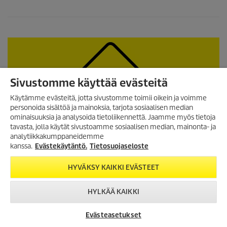
Sivustomme käyttää evästeitä
Käytämme evästeitä, jotta sivustomme toimii oikein ja voimme
personoida sisältöä ja mainoksia, tarjota sosiaalisen median
ominaisuuksia ja analysoida tietoliikennettä. Jaamme myös tietoja
TILAA UUTISKIRJE!
tavasta, jolla käytät sivustoamme sosiaalisen median, mainonta- ja
analytiikkakumppaneidemme
Tilaa uutiskirjeemme, ja saat
seuraavasta ostosta 10%
kanssa.
Evästekäytäntö.
Tietosuojaseloste
alennuksen
verkkokaupassamme.
HYVÄKSY KAIKKI EVÄSTEET
TILAA UUTISKIRJE
HYLKÄÄ KAIKKI
Evästeasetukset