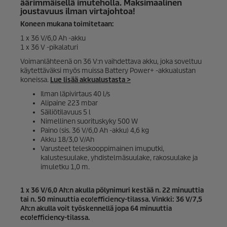
äärimmäisellä imuteholla. Maksimaalinen
joustavuus ilman virtajohtoa!
Koneen mukana toimitetaan:
1 x 36 V/6,0 Ah -akku
1 x 36 V -pikalaturi
Voimanlähteenä on 36 V:n vaihdettava akku, joka soveltuu
käytettäväksi myös muissa Battery Power+ -akkualustan
koneissa.
Lue lisää akkualustasta >
Ilman läpivirtaus 40 l/s
Alipaine 223 mbar
Säiliötilavuus 5 l
Nimellinen suorituskyky 500 W
Paino (sis. 36 V/6,0 Ah -akku) 4,6 kg
Akku 18/3,0 V/Ah
Varusteet teleskooppimainen imuputki,
kalustesuulake, yhdistelmäsuulake, rakosuulake ja
imuletku 1,0 m.
1 x 36 V/6,0 Ah:n akulla pölynimuri kestää n. 22 minuuttia
tai n. 50 minuuttia
eco!efficiency
-tilassa. Vinkki: 36 V/7,5
Ah:n akulla voit työskennellä jopa 64 minuuttia
eco!efficiency
-tilassa.