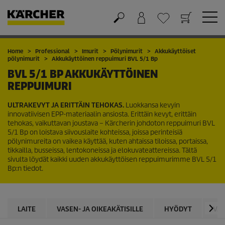
Ostoskori
Suosikit
Home
Professional
Imurit
Pölynimurit
Akkukäyttöiset
pölynimurit
Akkukäyttöinen reppuimuri BVL 5/1 Bp
BVL 5/1 BP AKKUKÄYTTÖINEN
REPPUIMURI
ULTRAKEVYT JA ERITTÄIN TEHOKAS.
Luokkansa kevyin
innovatiivisen EPP-materiaalin ansiosta. Erittäin kevyt, erittäin
tehokas, vaikuttavan joustava – Kärcherin johdoton reppuimuri BVL
5/1 Bp on loistava siivouslaite kohteissa, joissa perinteisiä
pölynimureita on vaikea käyttää, kuten ahtaissa tiloissa, portaissa,
tikkailla, busseissa, lentokoneissa ja elokuvateattereissa. Tältä
sivulta löydät kaikki uuden akkukäyttöisen reppuimurimme BVL 5/1
Bp:n tiedot.
LAITE
VASEN- JA OIKEAKÄTISILLE
HYÖDYT
VA