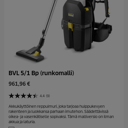
BVL 5/1 Bp (runkomalli)
C
961,96 €
u
r
4.4
(9)
4
r
.
Akkukäyttöinen reppuimuri, joka tarjoaa huippukevyen
e
4
rakenteen ja luokkansa parhaan imutehon. Säädettävissä
/
n
oikea- ja vasenkätiselle sopivaksi. Tämä malliversio on ilman
5
t
akkua ja laturia.
t
p