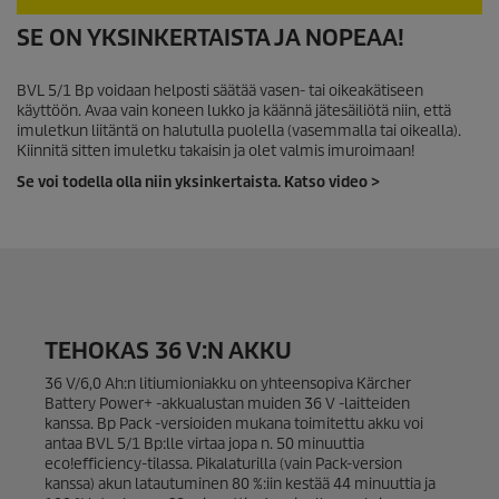
0
SE ON YKSINKERTAISTA JA NOPEAA!
s
e
k
BVL 5/1 Bp voidaan helposti säätää vasen- tai oikeakätiseen
u
käyttöön. Avaa vain koneen lukko ja käännä jätesäiliötä niin, että
n
t
imuletkun liitäntä on halutulla puolella (vasemmalla tai oikealla).
e
Kiinnitä sitten imuletku takaisin ja olet valmis imuroimaan!
j
Se voi todella olla niin yksinkertaista. Katso video >
a
/
0
s
e
k
u
n
t
e
TEHOKAS 36 V:N AKKU
j
a
36 V/6,0 Ah:n litiumioniakku on yhteensopiva Kärcher
Battery Power+ -akkualustan muiden 36 V -laitteiden
kanssa. Bp Pack -versioiden mukana toimitettu akku voi
antaa BVL 5/1 Bp:lle virtaa jopa n. 50 minuuttia
eco!efficiency
-tilassa. Pikalaturilla (vain Pack-version
kanssa) akun latautuminen 80 %:iin kestää 44 minuuttia ja