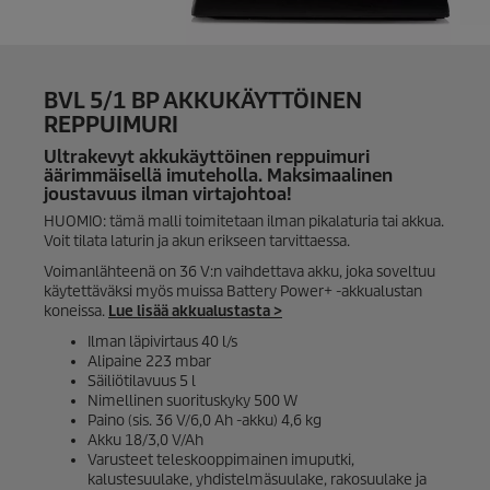
BVL 5/1 BP AKKUKÄYTTÖINEN
REPPUIMURI
Ultrakevyt akkukäyttöinen reppuimuri
äärimmäisellä imuteholla. Maksimaalinen
joustavuus ilman virtajohtoa!
HUOMIO: tämä malli toimitetaan ilman pikalaturia tai akkua.
Voit tilata laturin ja akun erikseen tarvittaessa.
Voimanlähteenä on 36 V:n vaihdettava akku, joka soveltuu
käytettäväksi myös muissa Battery Power+ -akkualustan
koneissa.
Lue lisää akkualustasta >
Ilman läpivirtaus 40 l/s
Alipaine 223 mbar
Säiliötilavuus 5 l
Nimellinen suorituskyky 500 W
Paino (sis. 36 V/6,0 Ah -akku) 4,6 kg
Akku 18/3,0 V/Ah
Varusteet teleskooppimainen imuputki,
kalustesuulake, yhdistelmäsuulake, rakosuulake ja