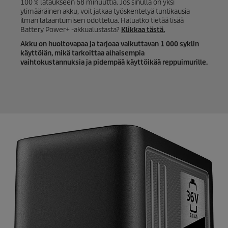
100 % lataukseen 68 minuuttia. Jos sinulla on yksi
ylimääräinen akku, voit jatkaa työskentelyä tuntikausia
ilman lataantumisen odottelua. Haluatko tietää lisää
Battery Power+ -akkualustasta?
Klikkaa tästä.
Akku on huoltovapaa ja tarjoaa vaikuttavan 1 000 syklin
käyttöiän, mikä tarkoittaa alhaisempia
vaihtokustannuksia ja pidempää käyttöikää reppuimurille.