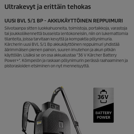
Ultrakevyt ja erittäin tehokas
UUSI BVL 5/1 BP - AKKUKÄYTTÖINEN REPPUIMURI
Siivotaanpa sitten luokkahuoneita, toimistoja, portaikkoja, varastoja
tai joukkoliikennettä busseista lentokoneisiin, niin on lukemattomia
tilanteita, joissa tarvitaan kevyttä ja kompaktia pölynimuria.
Kärcherin uusi BVL 5/1 Bp akkukäyttöinen reppuimuri yhdistää
äärimmäisen pienen painon, suuren imutehon ja akun pitkän
käyttöiän. Lisäksi se on osa akkualustaa "36 V Kärcher Battery
Power+". Kömpelön ja raskaan pölynimurin perässä raahaaminen ja
pistorasioiden etsiminen on nyt menneisyyttä.