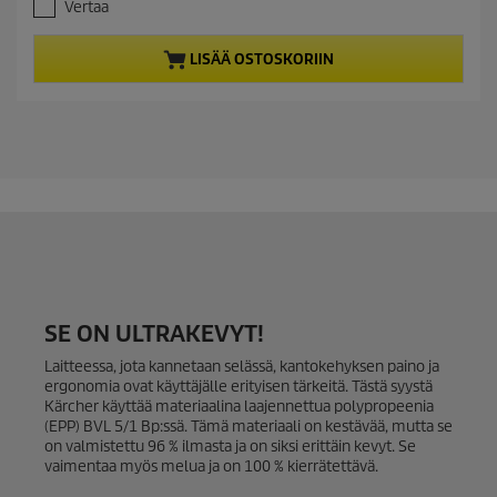
ä
Vertaa
r
h
t
o
LISÄÄ OSTOSKORIIN
e
d
ULTRAKEVYT JA ERITTÄIN
ä
u
TEHOKAS
.
c
9
t
a
r
p
v
LUE LISÄÄ
r
o
i
s
c
t
e
e
l
u
a
SE ON ULTRAKEVYT!
Laitteessa, jota kannetaan selässä, kantokehyksen paino ja
ergonomia ovat käyttäjälle erityisen tärkeitä. Tästä syystä
Kärcher käyttää materiaalina laajennettua polypropeenia
(EPP) BVL 5/1 Bp:ssä. Tämä materiaali on kestävää, mutta se
on valmistettu 96 % ilmasta ja on siksi erittäin kevyt. Se
vaimentaa myös melua ja on 100 % kierrätettävä.