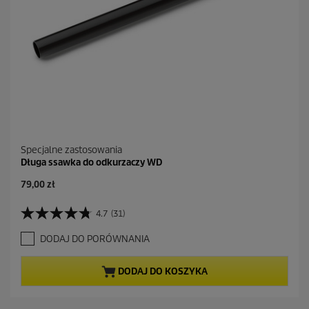
n
z
j
i
Specjalne zastosowania
Długa ssawka do odkurzaczy WD
A
79,00 zł
k
t
4.7
(31)
4
u
.
a
DODAJ DO PORÓWNANIA
7
l
n
n
a
a
DODAJ DO KOSZYKA
5
c
g
e
w
n