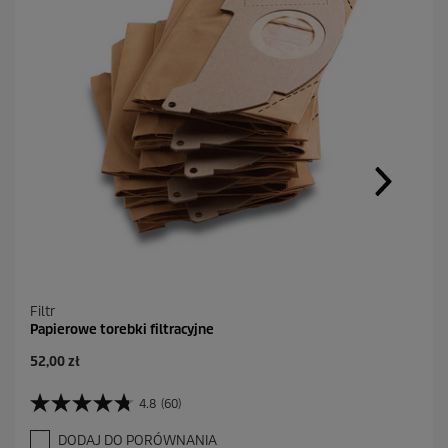
Filtr
Papierowe torebki filtracyjne
A
52,00 zł
k
t
4.8
(60)
4
u
.
a
DODAJ DO PORÓWNANIA
8