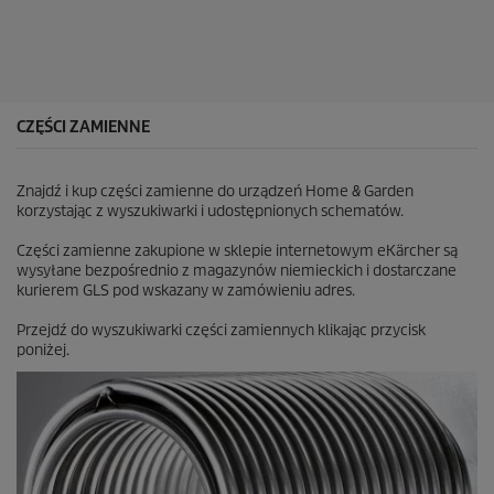
i
a
a
z
d
e
k
CZĘŚCI ZAMIENNE
.
3
1
Znajdź i kup części zamienne do urządzeń Home & Garden
R
korzystając z wyszukiwarki i udostępnionych schematów.
e
c
Części zamienne zakupione w sklepie internetowym eKärcher są
e
wysyłane bezpośrednio z magazynów niemieckich i dostarczane
n
kurierem GLS pod wskazany w zamówieniu adres.
z
j
Przejdź do wyszukiwarki części zamiennych klikając przycisk
i
poniżej.