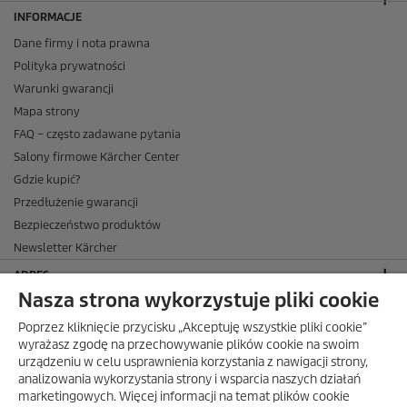
INFORMACJE
Dane firmy i nota prawna
Polityka prywatności
Warunki gwarancji
Mapa strony
FAQ – często zadawane pytania
Salony firmowe Kärcher Center
Gdzie kupić?
Przedłużenie gwarancji
Bezpieczeństwo produktów
Newsletter Kärcher
ADRES
Nasza strona wykorzystuje pliki cookie
BIURO OBSŁUGI KLIENTA
Poprzez kliknięcie przycisku „Akceptuję wszystkie pliki cookie”
OPINIE O EKÄRCHER
wyrażasz zgodę na przechowywanie plików cookie na swoim
urządzeniu w celu usprawnienia korzystania z nawigacji strony,
DOSTAWA W EKÄRCHER
analizowania wykorzystania strony i wsparcia naszych działań
marketingowych. Więcej informacji na temat plików cookie
METODY PŁATNOŚCI DOSTĘPNE W EKÄRCHER