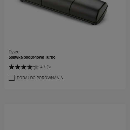
j
i
Dysze
Ssawka podłogowa Turbo
4.3
(8)
4
.
DODAJ DO PORÓWNANIA
3
n
a
5
g
w
i
a
z
d