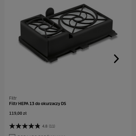
Filtr
Filtr HEPA 13 do okurzaczy DS
A
119,00 zł
k
t
4.8
(11)
4
u
.
a