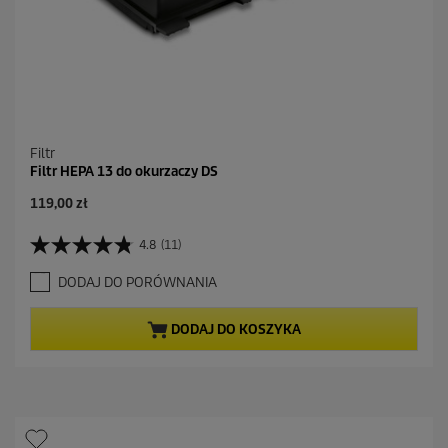
Filtr
Filtr HEPA 13 do okurzaczy DS
A
119,00 zł
k
t
4.8
(11)
4
u
.
a
DODAJ DO PORÓWNANIA
8
l
n
n
a
a
DODAJ DO KOSZYKA
5
c
g
e
w
n
i
a
a
z