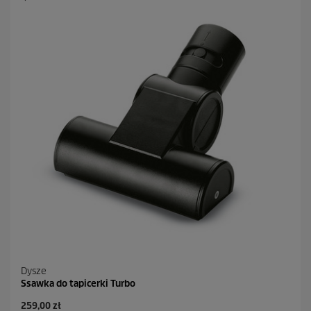
d
e
k
.
1
1
R
e
c
e
n
z
j
i
Dysze
Ssawka do tapicerki Turbo
A
259,00 zł