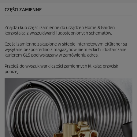
e
k
CZĘŚCI ZAMIENNE
.
4
R
Znajdź i kup części zamienne do urządzeń Home & Garden
e
korzystając z wyszukiwarki i udostępnionych schematów.
c
e
Części zamienne zakupione w sklepie internetowym eKärcher są
n
wysyłane bezpośrednio z magazynów niemieckich i dostarczane
z
kurierem GLS pod wskazany w zamówieniu adres.
j
i
Przejdź do wyszukiwarki części zamiennych klikając przycisk
poniżej.