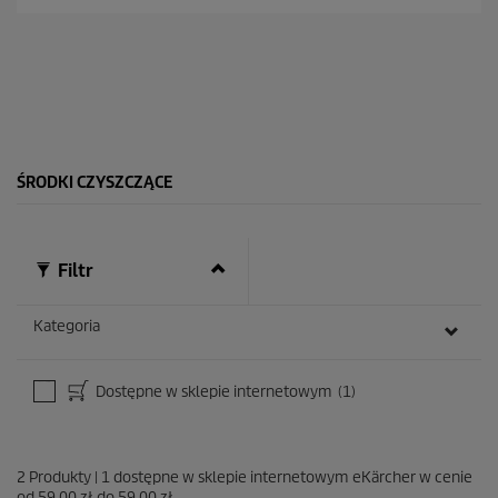
a
5
g
w
i
a
z
d
e
ŚRODKI CZYSZCZĄCE
k
.
5
R
Filtr
e
c
e
Kategoria
n
z
j
Dostępne w sklepie internetowym
(1)
i
2
Produkty
|
1
dostępne w sklepie internetowym eKärcher w cenie
od
59,00 zł
do
59,00 zł