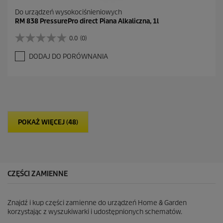
Do urządzeń wysokociśnieniowych
RM 838 PressurePro direct Piana Alkaliczna, 1l
0.0
(0)
0
.
DODAJ DO PORÓWNANIA
0
n
a
5
g
w
i
POKAŻ WIĘCEJ (48)
a
z
d
e
k
.
CZĘŚCI ZAMIENNE
Znajdź i kup części zamienne do urządzeń Home & Garden
korzystając z wyszukiwarki i udostępnionych schematów.