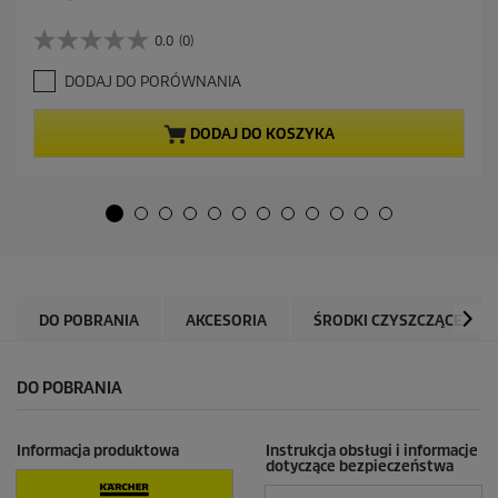
k
t
0.0
(0)
0
u
.
a
DODAJ DO PORÓWNANIA
0
l
n
n
a
a
DODAJ DO KOSZYKA
5
c
g
e
w
n
i
a
a
z
d
e
k
DO POBRANIA
AKCESORIA
ŚRODKI CZYSZCZĄCE
.
DO POBRANIA
Informacja produktowa
Instrukcja obsługi i informacje
dotyczące bezpieczeństwa