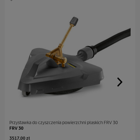
Przystawka do czyszczenia powierzchni płaskich FRV 30
FRV 30
A
3517,00 zł