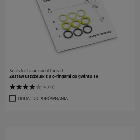
Seals for trapezoidal thread
Zestaw uszczelek z 9 o-ringami do gwintu TR
4.0
(1)
4
.
DODAJ DO PORÓWNANIA
0
n
a
5
g
w
i