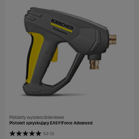
a
z
d
e
k
.
1
R
e
c
e
n
z
j
a
Pistolety wysokociśnieniowe
Pistolet spryskujący EASY!Force Advanced
5.0
(1)
5