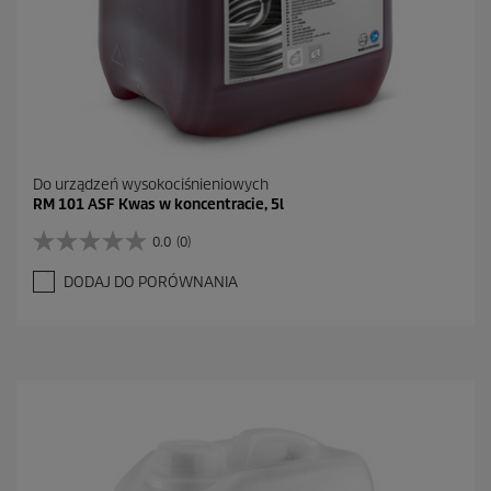
Do urządzeń wysokociśnieniowych
RM 101 ASF Kwas w koncentracie, 5l
0.0
(0)
0
.
DODAJ DO PORÓWNANIA
0
n
a
5
g
w
i
a
z
d
e