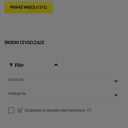
i
POKAŻ WIĘCEJ (171)
a
z
d
e
k
.
ŚRODKI CZYSZCZĄCE
Filtr
Cena (zł)
Kategoria
Dostępne w sklepie internetowym
(7)