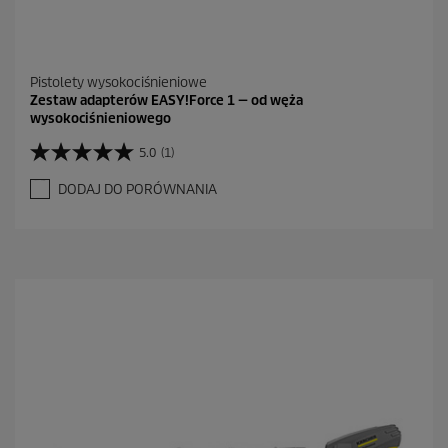
Pistolety wysokociśnieniowe
Zestaw adapterów EASY!Force 1 — od węża
wysokociśnieniowego
5.0
(1)
5
.
DODAJ DO PORÓWNANIA
0
n
a
5
g
w
i
a
z
d
e
k
.
1