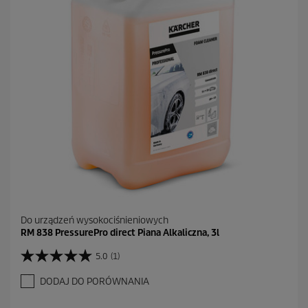
k
.
Do urządzeń wysokociśnieniowych
RM 838 PressurePro direct Piana Alkaliczna, 3l
5.0
(1)
5
.
DODAJ DO PORÓWNANIA
0
n