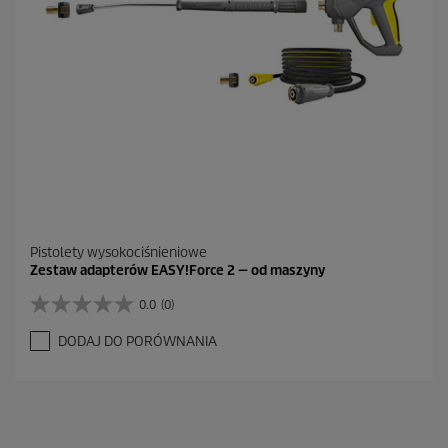
R
e
c
e
n
z
j
a
Pistolety wysokociśnieniowe
Zestaw adapterów EASY!Force 2 — od maszyny
0.0
(0)
0
.
DODAJ DO PORÓWNANIA
0
n
a
5
g
w