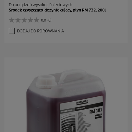
Do urządzeń wysokociśnieniowych
Środek czyszcząco-dezynfekujący, płyn RM 732, 200l
0.0
(0)
0
.
DODAJ DO PORÓWNANIA
0
n
a
5
g
w
i
a
z
d
e
k
.