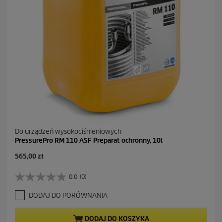
Do urządzeń wysokociśnieniowych
PressurePro RM 110 ASF Preparat ochronny, 10l
A
565,00 zł
k
t
0.0
(0)
0
u
.
a
DODAJ DO PORÓWNANIA
0
l
n
n
a
a
DODAJ DO KOSZYKA