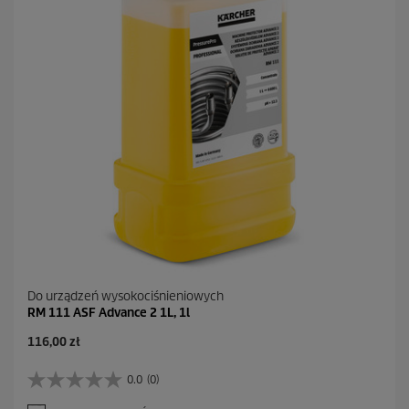
k
.
Do urządzeń wysokociśnieniowych
RM 111 ASF Advance 2 1L, 1l
A
116,00 zł
k
t
0.0
(0)
0
u
.
a