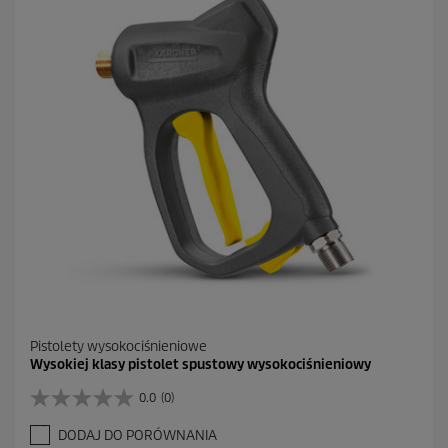
d
e
k
.
1
R
e
c
e
n
z
j
a
Pistolety wysokociśnieniowe
Wysokiej klasy pistolet spustowy wysokociśnieniowy
0.0
(0)
0
.
DODAJ DO PORÓWNANIA
0