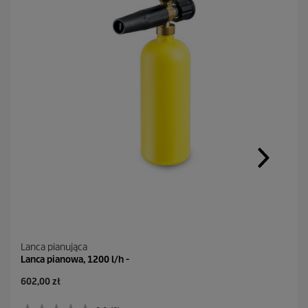
Lanca pianująca
Lanca pianowa, 1200 l/h -
A
602,00 zł
k
t