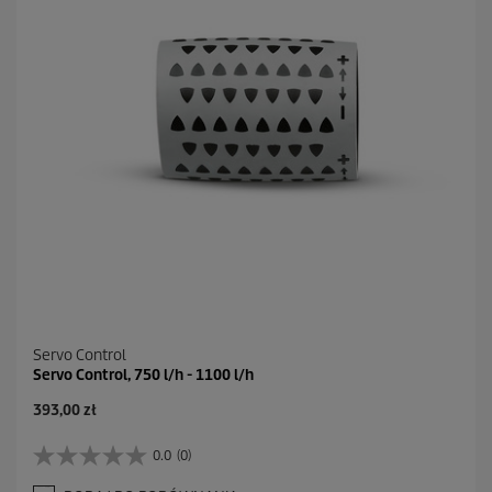
1
R
e
c
e
n
z
j
a
Servo Control
Servo Control, 750 l/h - 1100 l/h
A
393,00 zł
k
t
0.0
(0)
0
u
.
a