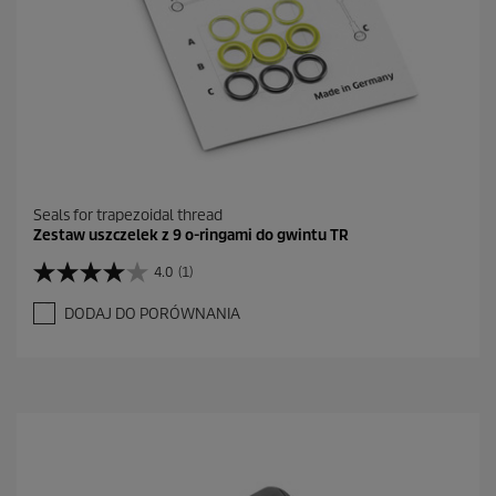
Seals for trapezoidal thread
Zestaw uszczelek z 9 o-ringami do gwintu TR
4.0
(1)
4
.
DODAJ DO PORÓWNANIA
0
n
a
5
g
w
i
a
z