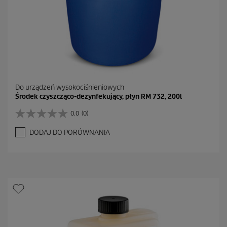
Do urządzeń wysokociśnieniowych
Środek czyszcząco-dezynfekujący, płyn RM 732, 200l
0.0
(0)
0
.
DODAJ DO PORÓWNANIA
0
n
a
5
g
w
i
a
z
d
e