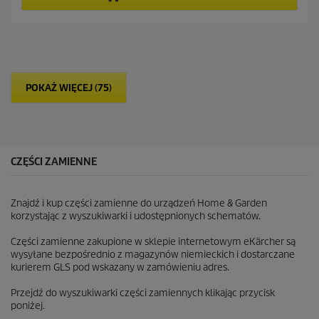
5
c
g
e
w
n
i
a
a
z
d
POKAŻ WIĘCEJ (75)
e
k
.
CZĘŚCI ZAMIENNE
Znajdź i kup części zamienne do urządzeń Home & Garden
korzystając z wyszukiwarki i udostępnionych schematów.
Części zamienne zakupione w sklepie internetowym eKärcher są
wysyłane bezpośrednio z magazynów niemieckich i dostarczane
kurierem GLS pod wskazany w zamówieniu adres.
Przejdź do wyszukiwarki części zamiennych klikając przycisk
poniżej.