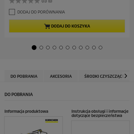
0.0
(0)
0
u
.
a
DODAJ DO PORÓWNANIA
0
l
n
n
a
a
DODAJ DO KOSZYKA
5
c
g
e
w
n
i
a
a
z
d
e
k
DO POBRANIA
AKCESORIA
ŚRODKI CZYSZCZĄCE
.
DO POBRANIA
Informacja produktowa
Instrukcja obsługi i informacje
dotyczące bezpieczeństwa