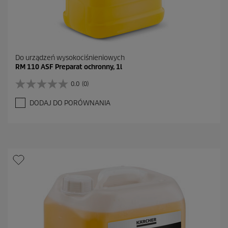
Do urządzeń wysokociśnieniowych
RM 110 ASF Preparat ochronny, 1l
0.0
(0)
0
.
DODAJ DO PORÓWNANIA
0
n
a
5
g
w
i
a
z
d
e
k
.