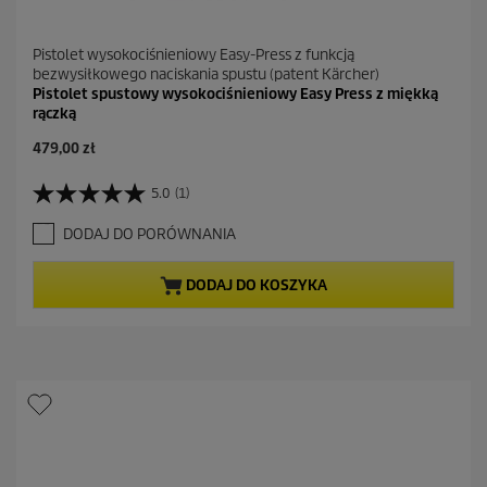
Pistolet wysokociśnieniowy Easy-Press z funkcją
bezwysiłkowego naciskania spustu (patent Kärcher)
Pistolet spustowy wysokociśnieniowy Easy Press z miękką
rączką
A
479,00 zł
k
t
5.0
(1)
5
u
.
a
DODAJ DO PORÓWNANIA
0
l
n
n
a
a
DODAJ DO KOSZYKA
5
c
g
e
w
n
i
a
a
z
d
e
k
.