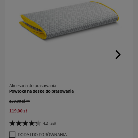
Akcesoria do prasowania
Powłoka na deskę do prasowania
S
159,00 zł **
t
A
119,00 zł
a
k
r
t
a
4.2
(33)
4
u
c
.
a
e
DODAJ DO PORÓWNANIA
2