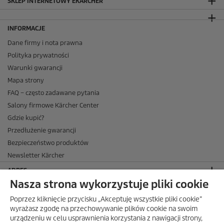
SKLEP INTERNETOWY EKÄRCHER
INFORMACJE
Dane firmy i nota prawna
Polityka prywatności
Warunki gwarancji
Mapa strony
FAQ – często zadawane pytania
Salony firmowe Kärcher Center
Gdzie kupić?
Przedłużenie gwarancji
Bezpieczeństwo produktów
Newsletter Kärcher
ADRES
Nasza strona wykorzystuje pliki cookie
BIURO OBSŁUGI KLIENTA
Poprzez kliknięcie przycisku „Akceptuję wszystkie pliki cookie”
OPINIE O EKÄRCHER
wyrażasz zgodę na przechowywanie plików cookie na swoim
urządzeniu w celu usprawnienia korzystania z nawigacji strony,
DOSTAWA W EKÄRCHER