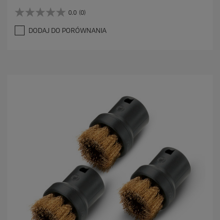
0.0
(0)
0
.
DODAJ DO PORÓWNANIA
0
n
a
5
g
w
i
a
z
d
e
k
.