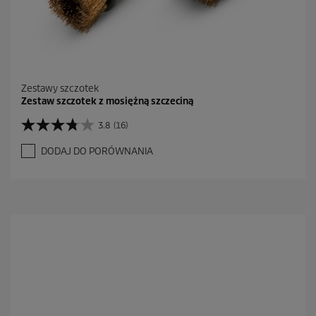
Zestawy szczotek
Zestaw szczotek z mosiężną szczeciną
3.8
(16)
3
.
DODAJ DO PORÓWNANIA
8
n
a
5
g
w
i
a
z
d
e
k
.