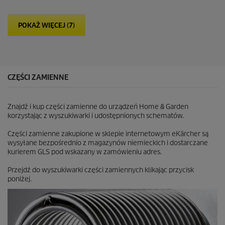
w
i
POKAŻ WIĘCEJ (7)
a
z
d
e
k
.
CZĘŚCI ZAMIENNE
4
7
R
Znajdź i kup części zamienne do urządzeń Home & Garden
e
korzystając z wyszukiwarki i udostępnionych schematów.
c
e
Części zamienne zakupione w sklepie internetowym eKärcher są
n
wysyłane bezpośrednio z magazynów niemieckich i dostarczane
z
kurierem GLS pod wskazany w zamówieniu adres.
j
i
Przejdź do wyszukiwarki części zamiennych klikając przycisk
poniżej.