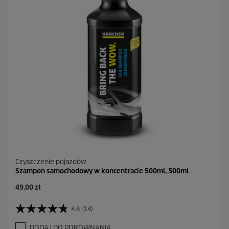
k
.
2
R
e
c
e
n
z
j
i
Czyszczenie pojazdów
Szampon samochodowy w koncentracie 500ml, 500ml
A
49,00 zł
k
t
4.8
(14)
4
u
.
a
DODAJ DO PORÓWNANIA