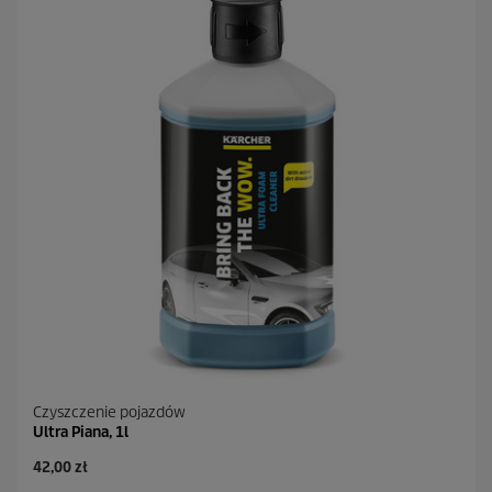
Czyszczenie pojazdów
Ultra Piana, 1l
A
42,00 zł
k