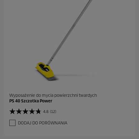
k
.
Wyposażenie do mycia powierzchni twardych
PS 40 Szczotka Power
4.8
(12)
4
.
DODAJ DO PORÓWNANIA
8
n
a