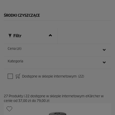
k
.
1
ŚRODKI CZYSZCZĄCE
0
R
e
c
e
Filtr
n
z
j
Cena (zł)
i
Kategoria
Dostępne w sklepie internetowym
(22)
27
Produkty
|
22
dostępne w sklepie internetowym eKärcher w
cenie od
37,00 zł
do
79,00 zł