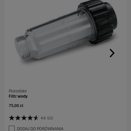
Pozostałe
Filtr wody
A
75,00 zł
k
t
4.6
(21)
4
u
.
a
DODAJ DO PORÓWNANIA
6