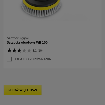
n
z
j
i
Szczotki i gąbki
Szczotka obrotowa WB 100
3.1
(10)
3
.
DODAJ DO PORÓWNANIA
1
n
a
5
g
w
i
POKAŻ WIĘCEJ (52)
a
z
d
e