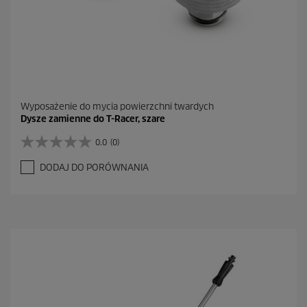
Wyposażenie do mycia powierzchni twardych
Dysze zamienne do T-Racer, szare
0.0
(0)
0
.
DODAJ DO PORÓWNANIA
0
n
a
5
g
w
i
a
z
d
e