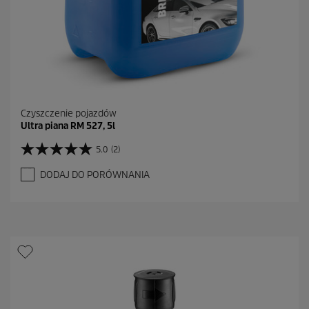
i
Czyszczenie pojazdów
Ultra piana RM 527, 5l
5.0
(2)
5
.
DODAJ DO PORÓWNANIA
0
n
a
5
g
w
i
a
z
d
e