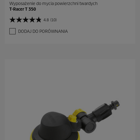
Wyposażenie do mycia powierzchni twardych
T-Racer T 350
4.8
(10)
4
.
DODAJ DO PORÓWNANIA
8
n
a
5
g
w
i
a
z
d
e
k
.
1
0
R
e
c
e