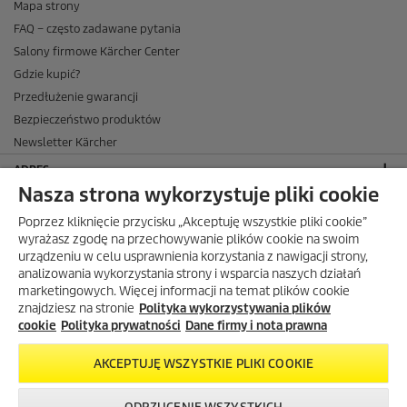
Mapa strony
FAQ – często zadawane pytania
Salony firmowe Kärcher Center
Gdzie kupić?
Przedłużenie gwarancji
Bezpieczeństwo produktów
Newsletter Kärcher
ADRES
Nasza strona wykorzystuje pliki cookie
BIURO OBSŁUGI KLIENTA
Poprzez kliknięcie przycisku „Akceptuję wszystkie pliki cookie”
OPINIE O EKÄRCHER
wyrażasz zgodę na przechowywanie plików cookie na swoim
urządzeniu w celu usprawnienia korzystania z nawigacji strony,
DOSTAWA W EKÄRCHER
analizowania wykorzystania strony i wsparcia naszych działań
marketingowych. Więcej informacji na temat plików cookie
METODY PŁATNOŚCI DOSTĘPNE W EKÄRCHER
znajdziesz na stronie
Polityka wykorzystywania plików
KÄRCHER W SOCIAL MEDIA
cookie
Polityka prywatności
Dane firmy i nota prawna
AKCEPTUJĘ WSZYSTKIE PLIKI COOKIE