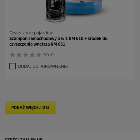
Czyszczenie pojazdów
Szampon samochodowy 3 w 1 RM 610 + środek do
czyszczenia wnętrza RM 651
0.0
(0)
0
.
DODAJ DO PORÓWNANIA
0
n
a
5
g
w
i
POKAŻ WIĘCEJ (23)
a
z
d
e
k
.