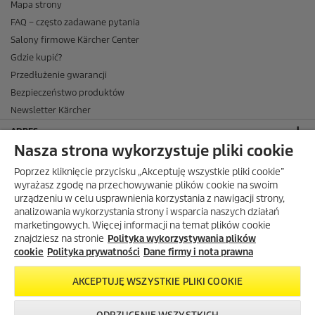
Mapa strony
FAQ – często zadawane pytania
Salony firmowe Kärcher Center
Gdzie kupić?
Przedłużenie gwarancji
Bezpieczeństwo produktów
Newsletter Kärcher
ADRES
Nasza strona wykorzystuje pliki cookie
BIURO OBSŁUGI KLIENTA
Poprzez kliknięcie przycisku „Akceptuję wszystkie pliki cookie”
OPINIE O EKÄRCHER
wyrażasz zgodę na przechowywanie plików cookie na swoim
urządzeniu w celu usprawnienia korzystania z nawigacji strony,
DOSTAWA W EKÄRCHER
analizowania wykorzystania strony i wsparcia naszych działań
marketingowych. Więcej informacji na temat plików cookie
METODY PŁATNOŚCI DOSTĘPNE W EKÄRCHER
znajdziesz na stronie
Polityka wykorzystywania plików
KÄRCHER W SOCIAL MEDIA
cookie
Polityka prywatności
Dane firmy i nota prawna
AKCEPTUJĘ WSZYSTKIE PLIKI COOKIE