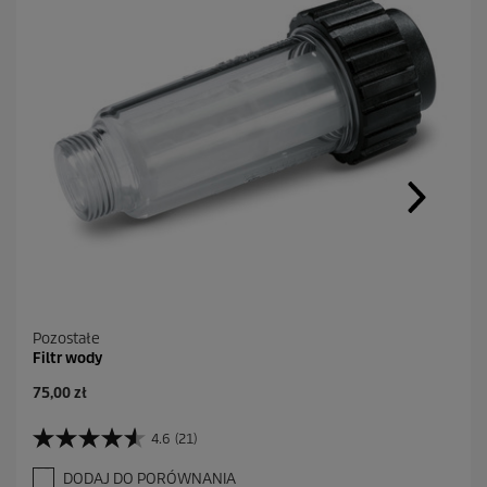
Pozostałe
Filtr wody
A
75,00 zł
k
t
4.6
(21)
4
u
.
a
DODAJ DO PORÓWNANIA
6