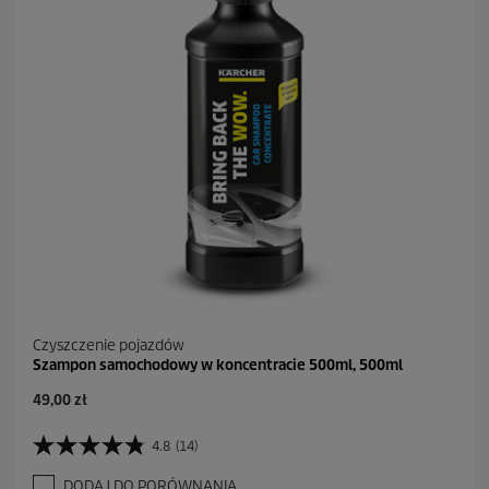
k
.
2
R
e
c
e
n
z
j
i
Czyszczenie pojazdów
Szampon samochodowy w koncentracie 500ml, 500ml
A
49,00 zł
k
t
4.8
(14)
4
u
.
a
DODAJ DO PORÓWNANIA