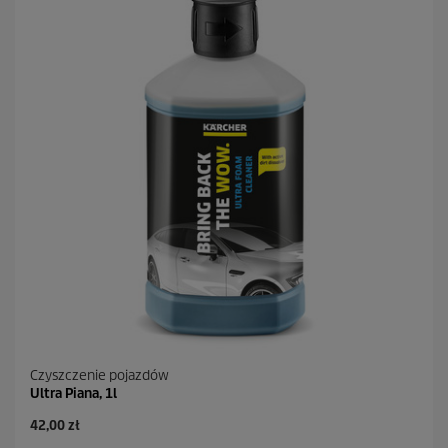
Czyszczenie pojazdów
Ultra Piana, 1l
A
42,00 zł
k