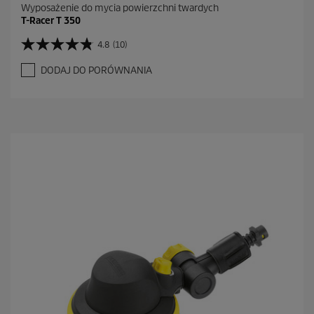
Wyposażenie do mycia powierzchni twardych
T-Racer T 350
4.8
(10)
4
.
DODAJ DO PORÓWNANIA
8
n
a
5
g
w
i
a
z
d
e
k
.
1
0
R
e
c
e