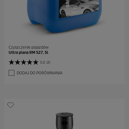
i
Czyszczenie pojazdów
Ultra piana RM 527, 5l
5.0
(2)
5
.
DODAJ DO PORÓWNANIA
0
n
a
5
g
w
i
a
z
d
e