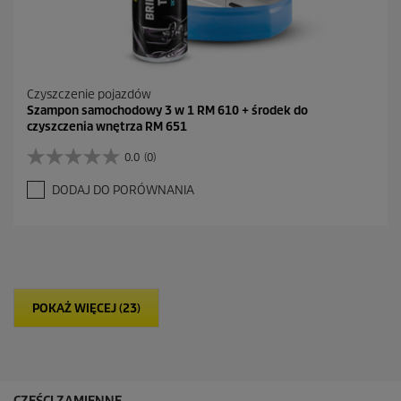
Czyszczenie pojazdów
Szampon samochodowy 3 w 1 RM 610 + środek do
czyszczenia wnętrza RM 651
0.0
(0)
0
.
DODAJ DO PORÓWNANIA
0
n
a
5
g
w
i
POKAŻ WIĘCEJ (23)
a
z
d
e
k
.