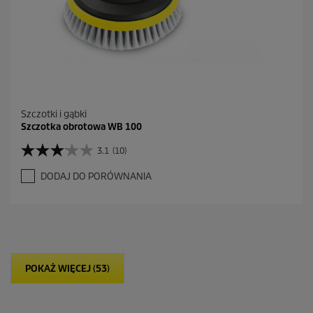
n
z
j
i
Szczotki i gąbki
Szczotka obrotowa WB 100
3.1
(10)
3
.
DODAJ DO PORÓWNANIA
1
n
a
5
g
w
i
POKAŻ WIĘCEJ (53)
a
z
d
e