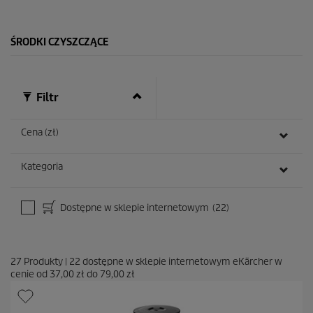
k
.
1
ŚRODKI CZYSZCZĄCE
0
R
e
c
e
Filtr
n
z
j
Cena (zł)
i
Kategoria
Dostępne w sklepie internetowym
(22)
27
Produkty
|
22
dostępne w sklepie internetowym eKärcher w
cenie od
37,00 zł
do
79,00 zł