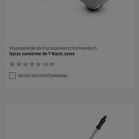
Wyposażenie do mycia powierzchni twardych
Dysze zamienne do T-Racer, szare
0.0
(0)
0
.
DODAJ DO PORÓWNANIA
0
n
a
5
g
w
i
a
z
d
e