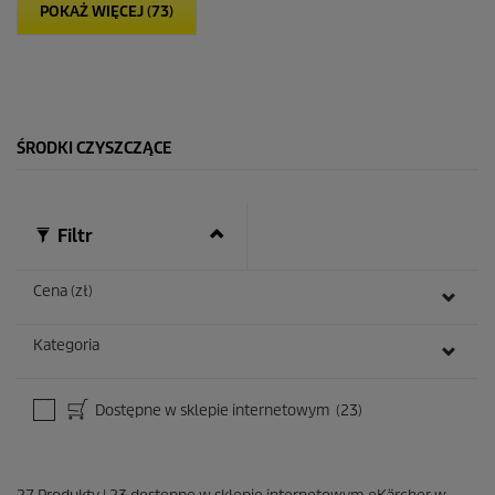
d
POKAŻ WIĘCEJ (73)
e
k
.
3
8
R
e
ŚRODKI CZYSZCZĄCE
c
e
n
z
Filtr
j
i
Cena (zł)
Kategoria
Dostępne w sklepie internetowym
(23)