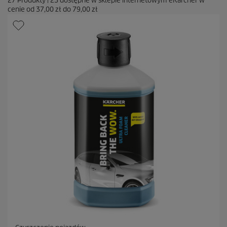
27
Produkty
|
23
dostępne w sklepie internetowym eKärcher w
cenie od
37,00 zł
do
79,00 zł