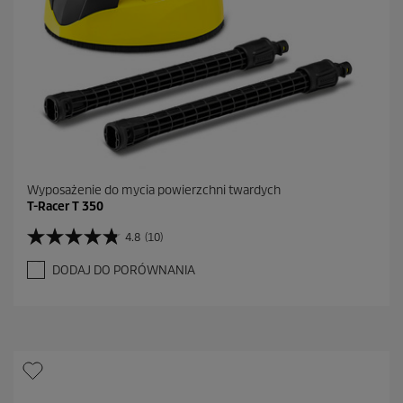
c
e
n
z
j
i
Wyposażenie do mycia powierzchni twardych
T-Racer T 350
4.8
(10)
4
.
DODAJ DO PORÓWNANIA
8
n
a
5
g
w
i
a