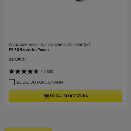
Wyposażenie do mycia powierzchni twardych
PS 30 Szczotka Power
A
219,00 zł
k
t
4.7
(38)
4
u
.
a
DODAJ DO PORÓWNANIA
7
l
n
n
a
a
DODAJ DO KOSZYKA
5
c
g
e
w
n
i
a
a
z