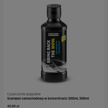
a
z
d
e
k
.
2
R
e
c
e
n
z
j
i
Czyszczenie pojazdów
Szampon samochodowy w koncentracie 500ml, 500ml
A
49,00 zł