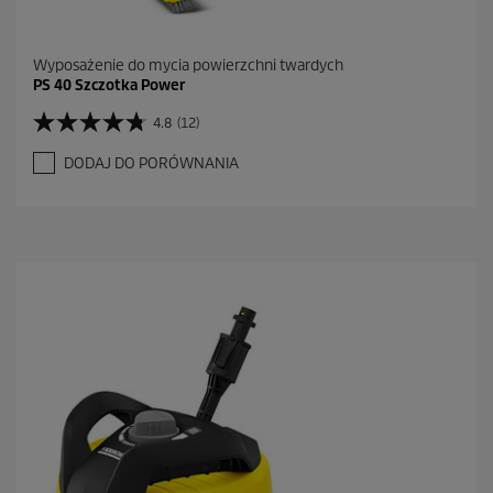
Wyposażenie do mycia powierzchni twardych
PS 40 Szczotka Power
4.8
(12)
4
.
DODAJ DO PORÓWNANIA
8
n
a
5
g
w
i
a
z
d
e
k
.
1
2
R
e