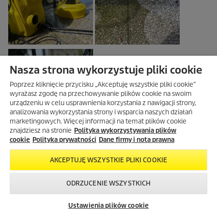
Nasza strona wykorzystuje pliki cookie
Poprzez kliknięcie przycisku „Akceptuję wszystkie pliki cookie”
wyrażasz zgodę na przechowywanie plików cookie na swoim
urządzeniu w celu usprawnienia korzystania z nawigacji strony,
analizowania wykorzystania strony i wsparcia naszych działań
marketingowych. Więcej informacji na temat plików cookie
znajdziesz na stronie
Polityka wykorzystywania plików
cookie
Polityka prywatności
Dane firmy i nota prawna
AKCEPTUJĘ WSZYSTKIE PLIKI COOKIE
ODRZUCENIE WSZYSTKICH
Skontaktuj się z
Okazje w naszym
Newsletter
nami!
sklepie
Ustawienia plików cookie
internetowym