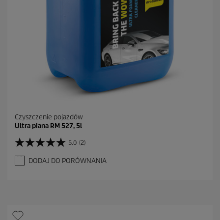
e
n
z
j
i
Czyszczenie pojazdów
Ultra piana RM 527, 5l
5.0
(2)
5
.
DODAJ DO PORÓWNANIA
0
n
a
5
g
w
i