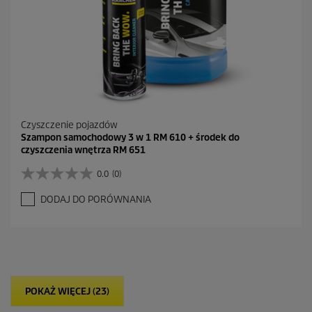
j
i
Czyszczenie pojazdów
Szampon samochodowy 3 w 1 RM 610 + środek do
czyszczenia wnętrza RM 651
0.0
(0)
0
.
DODAJ DO PORÓWNANIA
0
n
a
5
g
w
i
POKAŻ WIĘCEJ (23)
a
z