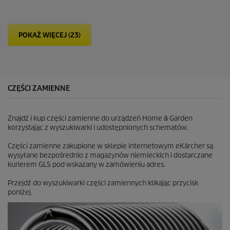
g
w
i
POKAŻ WIĘCEJ (23)
a
z
d
e
k
.
CZĘŚCI ZAMIENNE
Znajdź i kup części zamienne do urządzeń Home & Garden
korzystając z wyszukiwarki i udostępnionych schematów.
Części zamienne zakupione w sklepie internetowym eKärcher są
wysyłane bezpośrednio z magazynów niemieckich i dostarczane
kurierem GLS pod wskazany w zamówieniu adres.
Przejdź do wyszukiwarki części zamiennych klikając przycisk
poniżej.