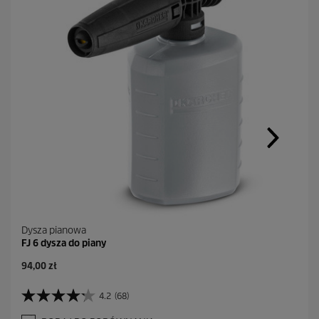
Dysza pianowa
FJ 6 dysza do piany
A
94,00 zł
k
t
4.2
(68)
4
u
.
a