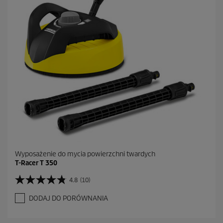
k
.
1
2
R
e
c
e
n
z
j
i
Wyposażenie do mycia powierzchni twardych
T-Racer T 350
4.8
(10)
4
.
DODAJ DO PORÓWNANIA
8
n
a