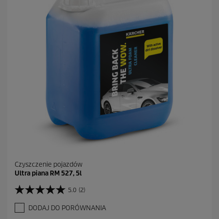
.
1
3
R
e
c
e
n
z
j
i
Czyszczenie pojazdów
Ultra piana RM 527, 5l
5.0
(2)
5
.
DODAJ DO PORÓWNANIA
0