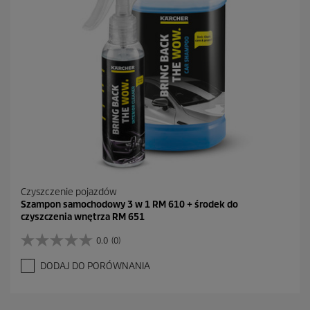
e
c
e
n
z
j
i
Czyszczenie pojazdów
Szampon samochodowy 3 w 1 RM 610 + środek do
czyszczenia wnętrza RM 651
0.0
(0)
0
.
DODAJ DO PORÓWNANIA
0
n
a
5