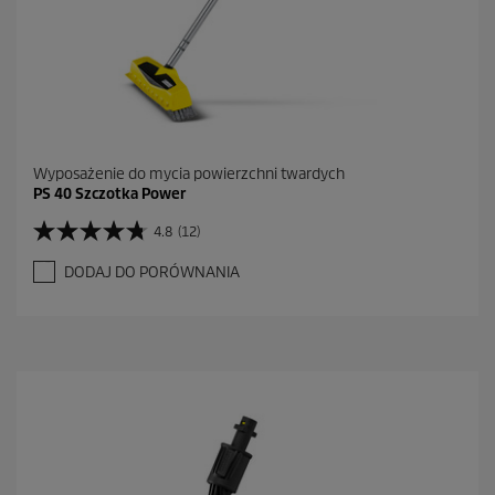
Wyposażenie do mycia powierzchni twardych
PS 40 Szczotka Power
4.8
(12)
4
.
DODAJ DO PORÓWNANIA
8
n
a
5
g
w
i
a
z
d
e