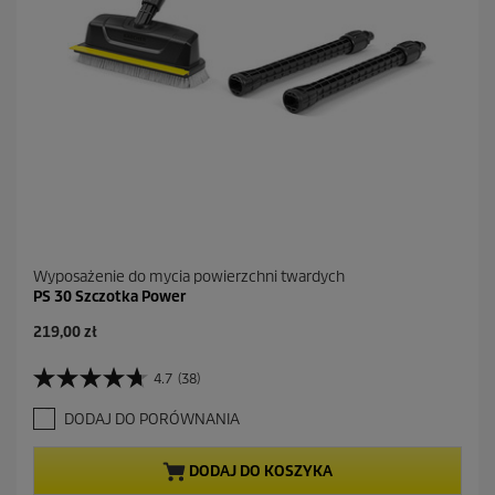
c
e
n
z
j
i
Wyposażenie do mycia powierzchni twardych
PS 30 Szczotka Power
A
219,00 zł
k
t
4.7
(38)
4
u
.
a
DODAJ DO PORÓWNANIA
7
l
n
n
a
a
DODAJ DO KOSZYKA
5
c