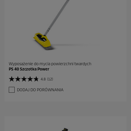
Wyposażenie do mycia powierzchni twardych
PS 40 Szczotka Power
4.8
(12)
4
.
DODAJ DO PORÓWNANIA
8
n
a
5
g
w
i
a