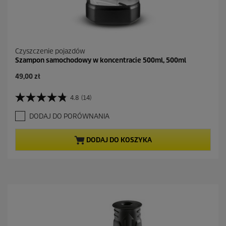
Czyszczenie pojazdów
Szampon samochodowy w koncentracie 500ml, 500ml
A
49,00 zł
k
t
4.8
(14)
4
u
.
a
DODAJ DO PORÓWNANIA
8
l
n
n
a
a
DODAJ DO KOSZYKA
5
c
g
e
w
n
i
a
a
z
d
e
k