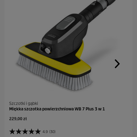
Szczotki i gąbki
Miękka szczotka powierzchniowa WB 7 Plus 3 w 1
A
229,00 zł
k
t
4.9
(30)
4
u