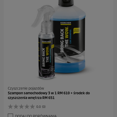
.
1
4
R
e
c
e
n
z
j
i
Czyszczenie pojazdów
Szampon samochodowy 3 w 1 RM 610 + środek do
czyszczenia wnętrza RM 651
0.0
(0)
0
.
DODAJ DO PORÓWNANIA