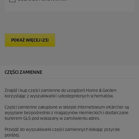
0
n
a
5
g
w
i
POKAŻ WIĘCEJ (23)
a
z
d
e
k
.
CZĘŚCI ZAMIENNE
Znajdź i kup części zamienne do urządzeń Home & Garden
korzystając z wyszukiwarki i udostępnionych schematów.
Części zamienne zakupione w sklepie internetowym eKärcher są
wysyłane bezpośrednio z magazynów niemieckich i dostarczane
kurierem GLS pod wskazany w zamówieniu adres.
Przejdź do wyszukiwarki części zamiennych klikając przycisk
poniżej.