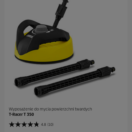
z
d
e
k
.
1
2
R
e
c
e
n
z
j
i
Wyposażenie do mycia powierzchni twardych
T-Racer T 350
4.8
(10)
4