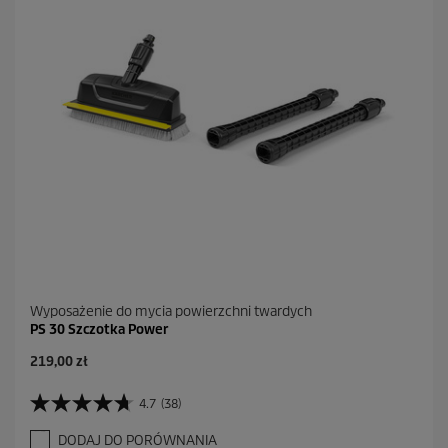
3
R
e
c
e
n
z
j
i
Wyposażenie do mycia powierzchni twardych
PS 30 Szczotka Power
A
219,00 zł
k
t
4.7
(38)
4
u
.
a
DODAJ DO PORÓWNANIA
7