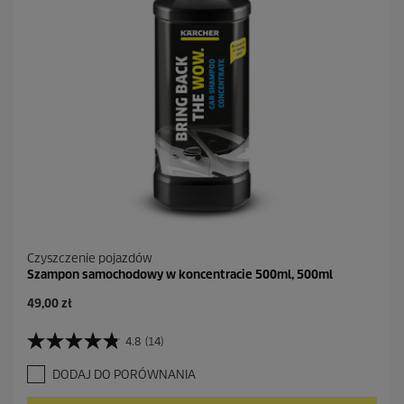
2
R
e
c
e
n
z
j
i
Czyszczenie pojazdów
Szampon samochodowy w koncentracie 500ml, 500ml
A
49,00 zł
k
t
4.8
(14)
4
u
.
a
DODAJ DO PORÓWNANIA
8
l
n
n