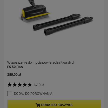
c
e
n
z
j
i
Wyposażenie do mycia powierzchni twardych
PS 30 Plus
A
289,00 zł
k
t
4.7
(41)
4
u
.
a
DODAJ DO PORÓWNANIA
7
l
n
n
a
a
DODAJ DO KOSZYKA