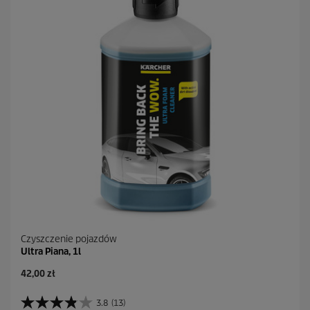
Czyszczenie pojazdów
Ultra Piana, 1l
A
42,00 zł
k
t
3.8
(13)
3