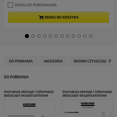
.
a
DODAJ DO PORÓWNANIA
2
l
n
n
a
a
DODAJ DO KOSZYKA
5
c
g
e
w
n
i
a
a
z
d
e
k
DO POBRANIA
AKCESORIA
ŚRODKI CZYSZCZĄCE
.
6
8
DO POBRANIA
R
e
c
e
Instrukcja obsługi i informacje
Instrukcja obsługi i informacje
dotyczące bezpieczeństwa
dotyczące bezpieczeństwa
n
z
j
i