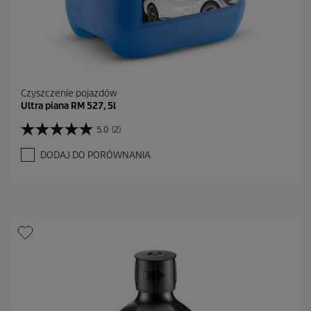
Czyszczenie pojazdów
Ultra piana RM 527, 5l
5.0
(2)
5
.
DODAJ DO PORÓWNANIA
0
n
a
5
g
w
i
a
z
d
e
k
.