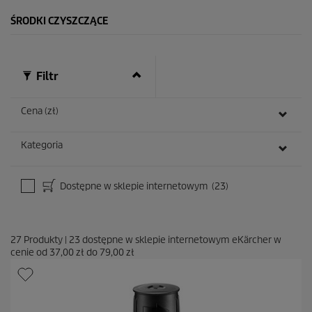
R
e
ŚRODKI CZYSZCZĄCE
c
e
n
z
Filtr
j
i
Cena (zł)
Kategoria
Dostępne w sklepie internetowym
(23)
27
Produkty
|
23
dostępne w sklepie internetowym eKärcher w
cenie od
37,00 zł
do
79,00 zł