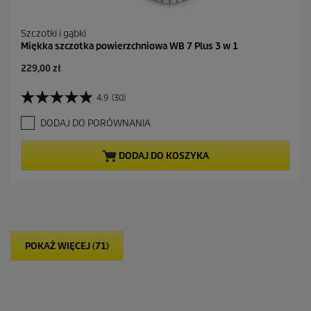
Szczotki i gąbki
Miękka szczotka powierzchniowa WB 7 Plus 3 w 1
A
229,00 zł
k
t
4.9
(30)
4
u
.
a
DODAJ DO PORÓWNANIA
9
l
n
n
a
a
DODAJ DO KOSZYKA
5
c
g
e
w
n
i
a
a
z
d
POKAŻ WIĘCEJ (71)
e
k
.
3
0