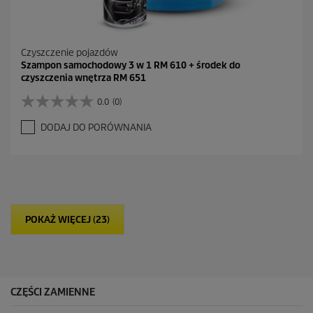
Czyszczenie pojazdów
Szampon samochodowy 3 w 1 RM 610 + środek do
czyszczenia wnętrza RM 651
0.0
(0)
0
.
DODAJ DO PORÓWNANIA
0
n
a
5
g
w
i
POKAŻ WIĘCEJ (23)
a
z
d
e
k
.
CZĘŚCI ZAMIENNE