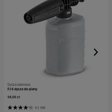
Dysza pianowa
FJ 6 dysza do piany
A
94,00 zł
k
t
4.2
(68)
4
u