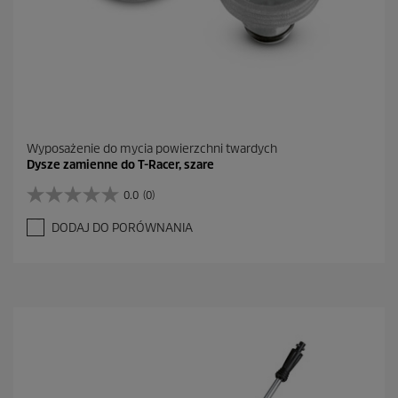
Wyposażenie do mycia powierzchni twardych
Dysze zamienne do T-Racer, szare
0.0
(0)
0
.
DODAJ DO PORÓWNANIA
0
n
a
5
g
w
i
a
z
d
e