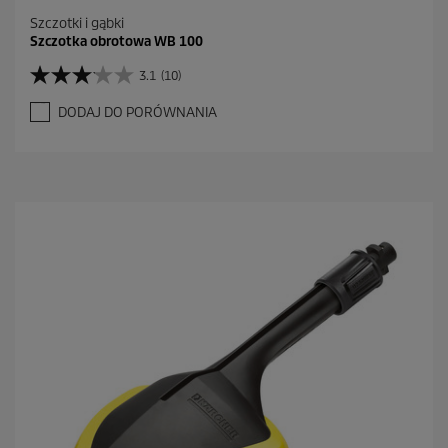
Szczotki i gąbki
Szczotka obrotowa WB 100
3.1
(10)
3
.
DODAJ DO PORÓWNANIA
1
n
a
5
g
w
i
a
z
d
e
k
.
1
0
R
e
c
e