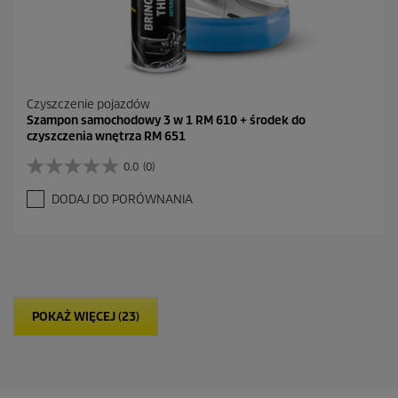
Czyszczenie pojazdów
Szampon samochodowy 3 w 1 RM 610 + środek do
czyszczenia wnętrza RM 651
0.0
(0)
0
.
DODAJ DO PORÓWNANIA
0
n
a
5
g
w
i
POKAŻ WIĘCEJ (23)
a
z
d
e
k
.