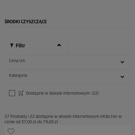
e
k
.
2
ŚRODKI CZYSZCZĄCE
3
R
e
c
e
Filtr
n
z
j
Cena (zł)
i
Kategoria
Dostępne w sklepie internetowym
(22)
27
Produkty
|
22
dostępne w sklepie internetowym eKärcher w
cenie od
37,00 zł
do
79,00 zł