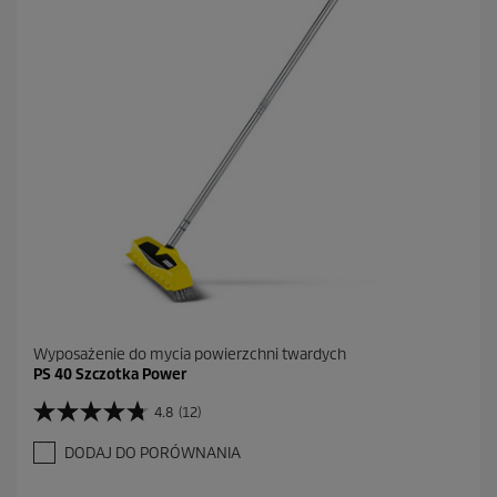
k
.
Wyposażenie do mycia powierzchni twardych
PS 40 Szczotka Power
4.8
(12)
4
.
DODAJ DO PORÓWNANIA
8
n