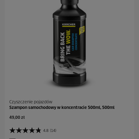
e
k
.
2
R
e
c
e
n
z
j
i
Czyszczenie pojazdów
Szampon samochodowy w koncentracie 500ml, 500ml
A
49,00 zł
k
t
4.8
(14)
4
u
.