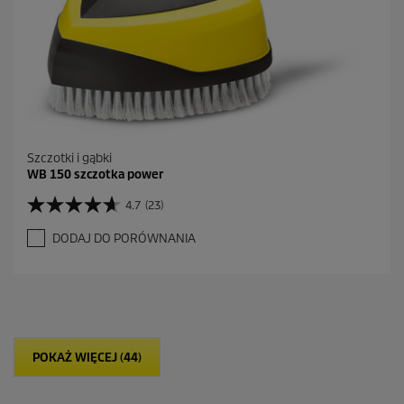
n
z
j
i
Szczotki i gąbki
WB 150 szczotka power
4.7
(23)
4
.
DODAJ DO PORÓWNANIA
7
n
a
5
g
w
i
POKAŻ WIĘCEJ (44)
a
z
d