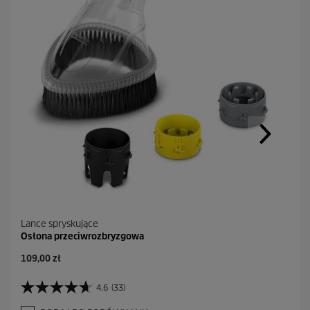
Lance spryskujące
Osłona przeciwrozbryzgowa
A
109,00 zł
k
t
4.6
(33)
4
u
.
a