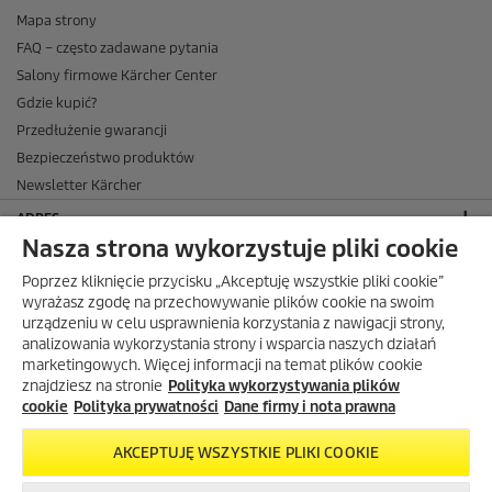
Mapa strony
FAQ – często zadawane pytania
Salony firmowe Kärcher Center
Gdzie kupić?
Przedłużenie gwarancji
Bezpieczeństwo produktów
Newsletter Kärcher
ADRES
Nasza strona wykorzystuje pliki cookie
BIURO OBSŁUGI KLIENTA
Poprzez kliknięcie przycisku „Akceptuję wszystkie pliki cookie”
OPINIE O EKÄRCHER
wyrażasz zgodę na przechowywanie plików cookie na swoim
urządzeniu w celu usprawnienia korzystania z nawigacji strony,
DOSTAWA W EKÄRCHER
analizowania wykorzystania strony i wsparcia naszych działań
marketingowych. Więcej informacji na temat plików cookie
METODY PŁATNOŚCI DOSTĘPNE W EKÄRCHER
znajdziesz na stronie
Polityka wykorzystywania plików
KÄRCHER W SOCIAL MEDIA
cookie
Polityka prywatności
Dane firmy i nota prawna
AKCEPTUJĘ WSZYSTKIE PLIKI COOKIE