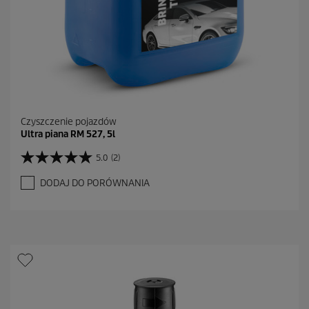
j
i
Czyszczenie pojazdów
Ultra piana RM 527, 5l
5.0
(2)
5
.
DODAJ DO PORÓWNANIA
0
n
a
5
g
w
i
a
z
d