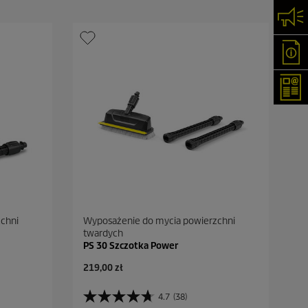
Skon
Oka
New
chni
Wyposażenie do mycia powierzchni
twardych
PS 30 Szczotka Power
A
219,00 zł
k
t
4.7
(38)
4
u