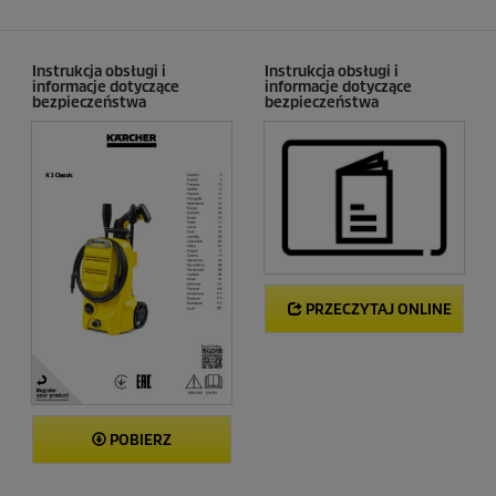
c
e
n
z
Instrukcja obsługi i
Instrukcja obsługi i
informacje dotyczące
informacje dotyczące
j
bezpieczeństwa
bezpieczeństwa
i
PRZECZYTAJ ONLINE
POBIERZ