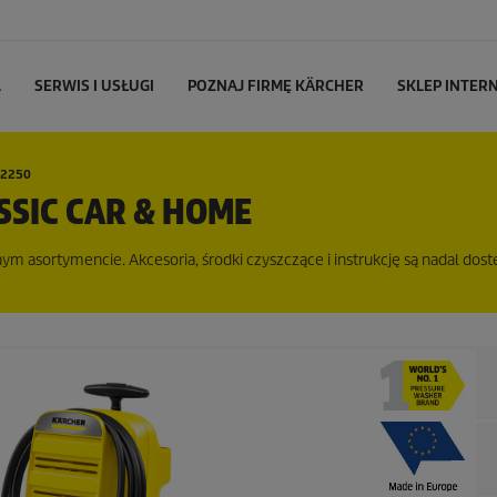
L
SERWIS I USŁUGI
POZNAJ FIRMĘ KÄRCHER
SKLEP INTE
62250
SSIC CAR & HOME
m asortymencie. Akcesoria, środki czyszczące i instrukcję są nadal dost