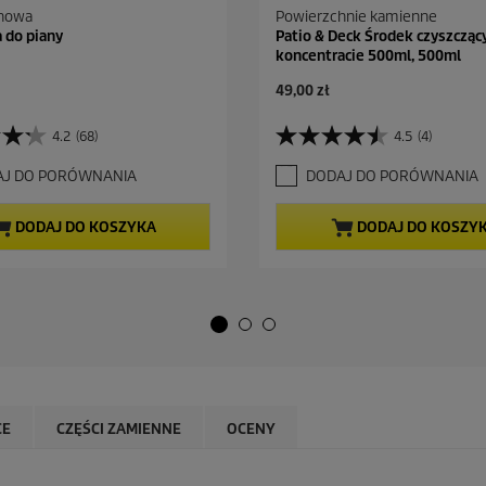
anowa
Powierzchnie kamienne
a do piany
Patio & Deck Środek czyszcząc
koncentracie 500ml, 500ml
A
49,00 zł
k
t
4.2
(68)
4.5
(4)
4
u
.
a
AJ DO PORÓWNANIA
DODAJ DO PORÓWNANIA
5
l
n
n
a
a
DODAJ DO KOSZYKA
DODAJ DO KOSZY
5
c
g
e
w
n
i
a
a
z
d
e
k
.
CE
CZĘŚCI ZAMIENNE
OCENY
4
R
e