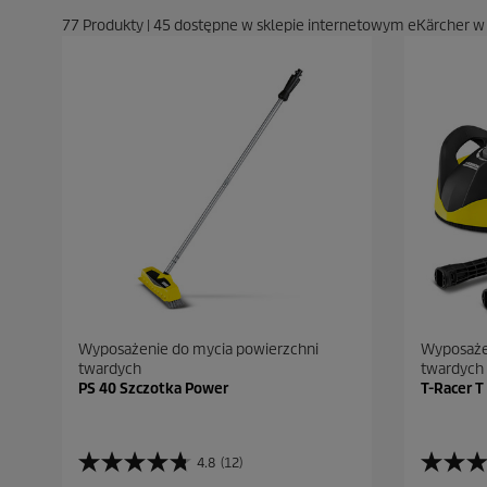
77
Produkty
|
45
dostępne w sklepie internetowym eKärcher w
Wyposażenie do mycia powierzchni
Wyposaże
twardych
twardych
PS 40 Szczotka Power
T-Racer T
4.8
(12)
4
4