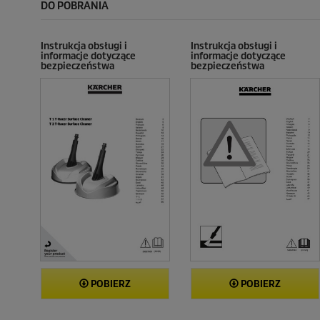
DO POBRANIA
R
e
e
c
c
e
e
n
Instrukcja obsługi i
Instrukcja obsługi i
informacje dotyczące
informacje dotyczące
n
z
bezpieczeństwa
bezpieczeństwa
z
j
j
i
i
POBIERZ
POBIERZ