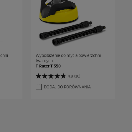
chni
Wyposażenie do mycia powierzchni
twardych
T-Racer T 350
4.8
(10)
4
.
DODAJ DO PORÓWNANIA
8
n
a
5
g
w
i
a
z