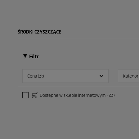
d
d
e
e
k
k
.
.
1
ŚRODKI CZYSZCZĄCE
0
R
e
c
e
Filtr
n
z
j
Cena (zł)
Kategor
i
Dostępne w sklepie internetowym
(23)