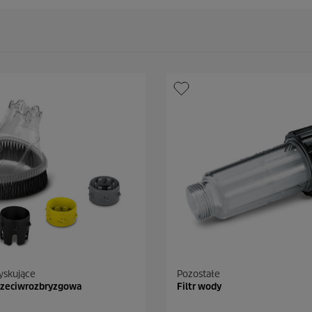
yskujące
Pozostałe
rzeciwrozbryzgowa
Filtr wody