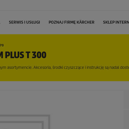
L
SERWIS I USŁUGI
POZNAJ FIRMĘ KÄRCHER
SKLEP INTE
070
 PLUS T 300
m asortymencie. Akcesoria, środki czyszczące i instrukcję są nadal dost