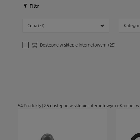
z
z
Filtr
j
j
i
i
Cena (zł)
Kategor
Dostępne w sklepie internetowym
(25)
54
Produkty
|
25
dostępne w sklepie internetowym eKärcher w