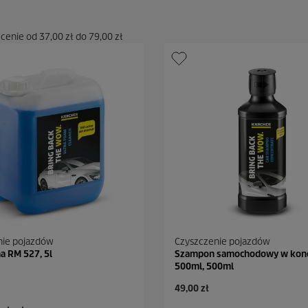
 cenie od
37,00 zł
do
79,00 zł
nie pojazdów
Czyszczenie pojazdów
na RM 527, 5l
Szampon samochodowy w konc
500ml, 500ml
A
49,00 zł
k