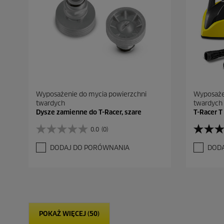
Wyposażenie do mycia powierzchni
Wyposaże
twardych
twardych
Dysze zamienne do T-Racer, szare
T-Racer T
0.0
(0)
0
4
.
.
DODAJ DO PORÓWNANIA
DOD
0
4
n
n
a
a
5
5
g
g
w
w
i
i
POKAŻ WIĘCEJ (50)
a
a
z
z