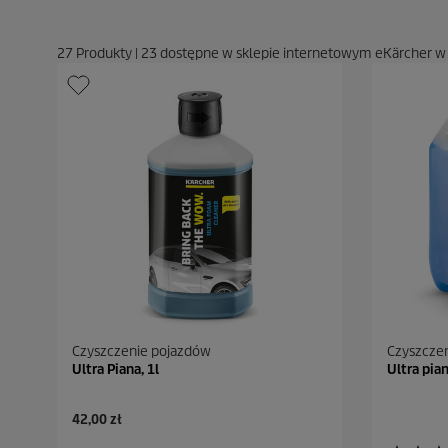
27
Produkty
|
23
dostępne w sklepie internetowym eKärcher w
Czyszczenie pojazdów
Czyszcze
Ultra Piana, 1l
Ultra pia
A
42,00 zł
k