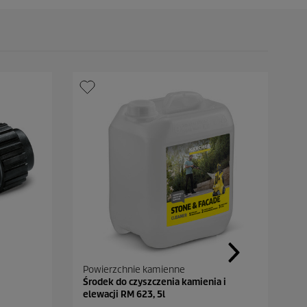
Powierzchnie kamienne
C
Środek do czyszczenia kamienia i
Ul
elewacji RM 623, 5l