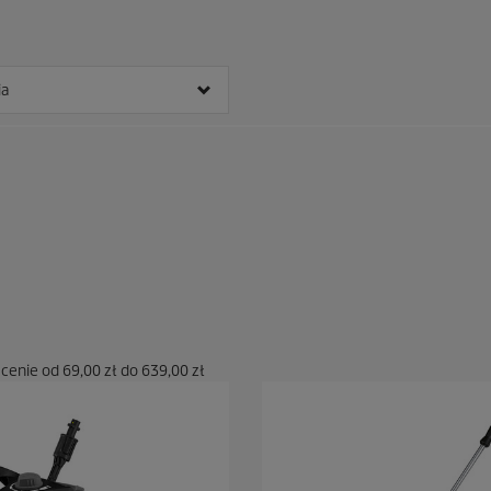
z
j
i
ia
 cenie od
69,00 zł
do
639,00 zł