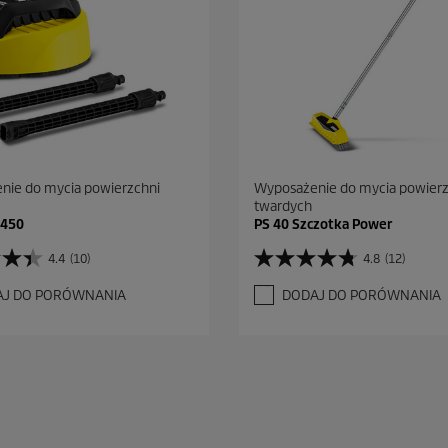
nie do mycia powierzchni
Wyposażenie do mycia powierz
twardych
 450
PS 40 Szczotka Power
4.4
(10)
4.8
(12)
4
.
AJ DO PORÓWNANIA
DODAJ DO PORÓWNANIA
8
n
a
5
g
w
i
a
z