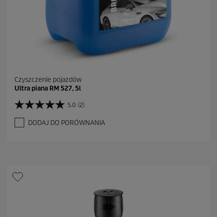
i
Czyszczenie pojazdów
Ultra piana RM 527, 5l
5.0
(2)
5
.
DODAJ DO PORÓWNANIA
0
n
a
5
g
w
i
a
z
d
e