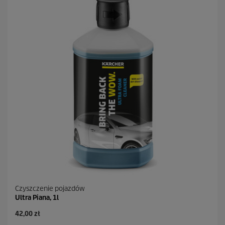
Czyszczenie pojazdów
Ultra Piana, 1l
A
42,00 zł
k