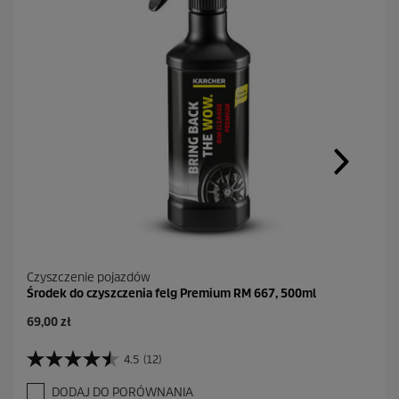
Czyszczenie pojazdów
Środek do czyszczenia felg Premium RM 667, 500ml
A
69,00 zł
k
t
4.5
(12)
4
u
.
a
DODAJ DO PORÓWNANIA
5