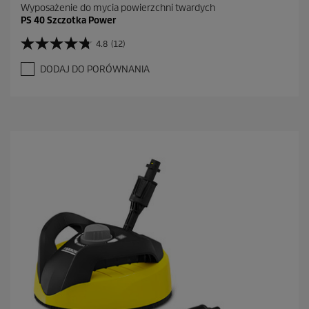
Wyposażenie do mycia powierzchni twardych
PS 40 Szczotka Power
4.8
(12)
4
.
DODAJ DO PORÓWNANIA
8
n
a
5
g
w
i
a
z
d
e
k
.
1
2
R
e
c
e