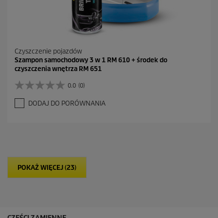
Czyszczenie pojazdów
Szampon samochodowy 3 w 1 RM 610 + środek do
czyszczenia wnętrza RM 651
0.0
(0)
0
.
DODAJ DO PORÓWNANIA
0
n
a
5
g
w
i
POKAŻ WIĘCEJ (23)
a
z
d
e
k
.