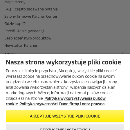
Mapa strony
FAQ – często zadawane pytania
Salony firmowe Kärcher Center
Gdzie kupić?
Przedłużenie gwarancji
Bezpieczeństwo produktów
Newsletter Kärcher
ADRES
Nasza strona wykorzystuje pliki cookie
BIURO OBSŁUGI KLIENTA
Poprzez kliknięcie przycisku „Akceptuję wszystkie pliki cookie”
OPINIE O EKÄRCHER
wyrażasz zgodę na przechowywanie plików cookie na swoim
urządzeniu w celu usprawnienia korzystania z nawigacji strony,
DOSTAWA W EKÄRCHER
analizowania wykorzystania strony i wsparcia naszych działań
marketingowych. Więcej informacji na temat plików cookie
METODY PŁATNOŚCI DOSTĘPNE W EKÄRCHER
znajdziesz na stronie
Polityka wykorzystywania plików
KÄRCHER W SOCIAL MEDIA
cookie
Polityka prywatności
Dane firmy i nota prawna
AKCEPTUJĘ WSZYSTKIE PLIKI COOKIE