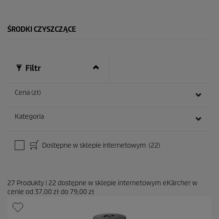
k
.
1
ŚRODKI CZYSZCZĄCE
0
R
e
c
e
Filtr
n
z
j
Cena (zł)
i
Kategoria
Dostępne w sklepie internetowym
(22)
27
Produkty
|
22
dostępne w sklepie internetowym eKärcher w
cenie od
37,00 zł
do
79,00 zł