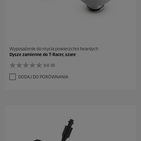
Wyposażenie do mycia powierzchni twardych
Dysze zamienne do T-Racer, szare
0.0
(0)
0
.
DODAJ DO PORÓWNANIA
0
n
a
5
g
w
i
a
z
d
e