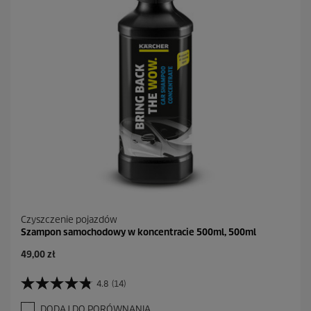
k
.
2
R
e
c
e
n
z
j
i
Czyszczenie pojazdów
Szampon samochodowy w koncentracie 500ml, 500ml
A
49,00 zł
k
t
4.8
(14)
4
u
.
a
DODAJ DO PORÓWNANIA