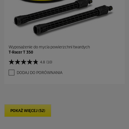
n
z
j
i
Wyposażenie do mycia powierzchni twardych
T-Racer T 350
4.8
(10)
4
.
DODAJ DO PORÓWNANIA
8
n
a
5
g
w
i
POKAŻ WIĘCEJ (52)
a
z
d
e