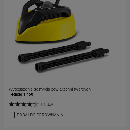
k
.
Wyposażenie do mycia powierzchni twardych
T-Racer T 450
4.4
(10)
4
.
DODAJ DO PORÓWNANIA
4
n
a