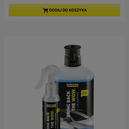
n
n
a
a
DODAJ DO KOSZYKA
5
c
g
e
w
n
i
a
a
z
d
e
k
.
1
4
R
e
c
e
n
z
j
i