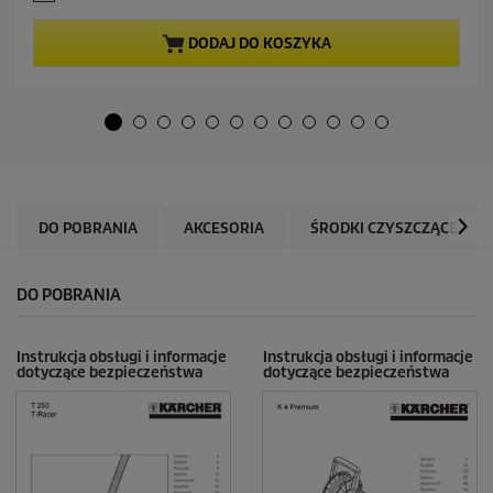
l
n
n
a
a
DODAJ DO KOSZYKA
5
c
g
e
w
n
i
a
a
z
d
e
k
DO POBRANIA
AKCESORIA
ŚRODKI CZYSZCZĄCE
.
5
4
DO POBRANIA
R
e
c
e
Instrukcja obsługi i informacje
Instrukcja obsługi i informacje
dotyczące bezpieczeństwa
dotyczące bezpieczeństwa
n
z
j
i