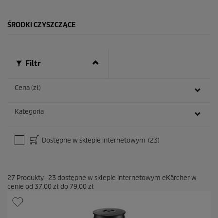
.
1
ŚRODKI CZYSZCZĄCE
0
R
e
c
e
Filtr
n
z
j
Cena (zł)
i
Kategoria
Dostępne w sklepie internetowym
(23)
27
Produkty
|
23
dostępne w sklepie internetowym eKärcher w
cenie od
37,00 zł
do
79,00 zł