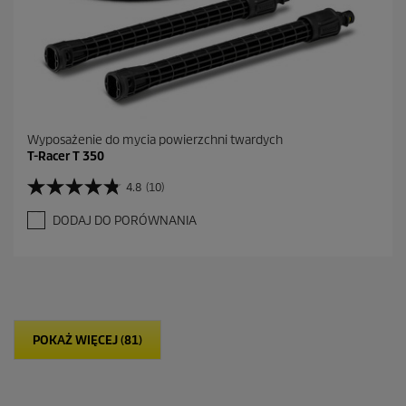
z
j
i
Wyposażenie do mycia powierzchni twardych
T-Racer T 350
4.8
(10)
4
.
DODAJ DO PORÓWNANIA
8
n
a
5
g
w
i
POKAŻ WIĘCEJ (81)
a
z
d
e
k