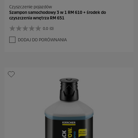
Czyszczenie pojazdów
Szampon samochodowy 3 w 1 RM 610 + środek do
czyszczenia wnętrza RM 651
0.0
(0)
0
.
DODAJ DO PORÓWNANIA
0
n
a
5
g
w
i
a
z
d
e
k
.