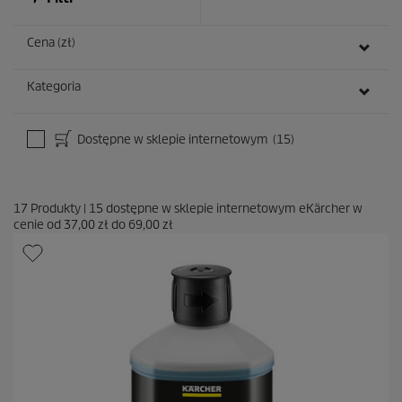
j
i
Cena (zł)
Kategoria
Dostępne w sklepie internetowym
(15)
17
Produkty
|
15
dostępne w sklepie internetowym eKärcher w
cenie od
37,00 zł
do
69,00 zł