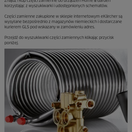
Znajdź i kup części zamienne do urządzeń Home & Garden
n
korzystając z wyszukiwarki i udostępnionych schematów.
z
j
Części zamienne zakupione w sklepie internetowym eKärcher są
i
wysyłane bezpośrednio z magazynów niemieckich i dostarczane
kurierem GLS pod wskazany w zamówieniu adres.
Przejdź do wyszukiwarki części zamiennych klikając przycisk
poniżej.