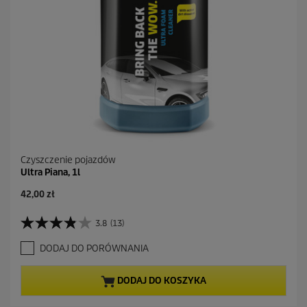
Czyszczenie pojazdów
Ultra Piana, 1l
A
42,00 zł
k
t
3.8
(13)
3
u
.
a
DODAJ DO PORÓWNANIA
8
l
n
n
a
a
DODAJ DO KOSZYKA
5
c
g
e