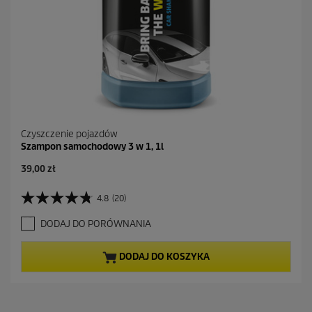
Czyszczenie pojazdów
Szampon samochodowy 3 w 1, 1l
A
39,00 zł
k
t
4.8
(20)
4
u
.
a
DODAJ DO PORÓWNANIA
8
l
n
n
a
a
DODAJ DO KOSZYKA
5
c
g
e
w
n
i
a