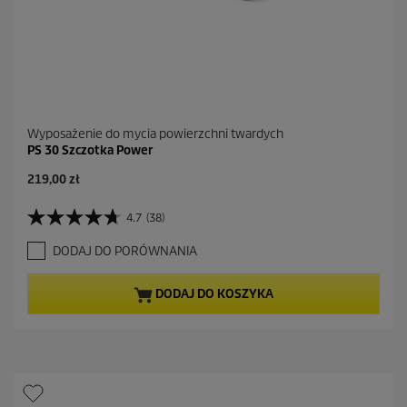
Wyposażenie do mycia powierzchni twardych
PS 30 Szczotka Power
A
219,00 zł
k
t
4.7
(38)
4
u
.
a
DODAJ DO PORÓWNANIA
7
l
n
n
a
a
DODAJ DO KOSZYKA
5
c
g
e
w
n
i
a
a
z
d