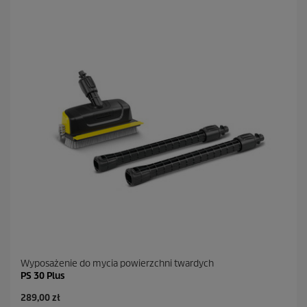
e
k
.
3
8
R
e
c
e
n
z
j
i
Wyposażenie do mycia powierzchni twardych
PS 30 Plus
A
289,00 zł