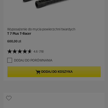
Wyposażenie do mycia powierzchni twardych
T 7 Plus T-Racer
A
600,00 zł
k
t
4.6
(78)
4
u
.
a
DODAJ DO PORÓWNANIA
6
l
n
n
a
a
DODAJ DO KOSZYKA
5
c
g
e
w
n
i
a
a
z
d
e