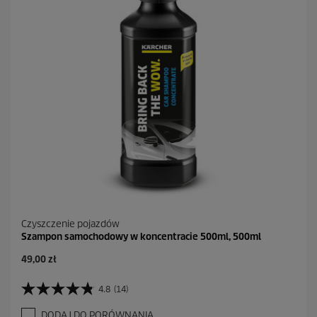
k
.
2
R
e
c
e
n
z
j
i
Czyszczenie pojazdów
Szampon samochodowy w koncentracie 500ml, 500ml
A
49,00 zł
k
t
4.8
(14)
4
u
.
a
DODAJ DO PORÓWNANIA