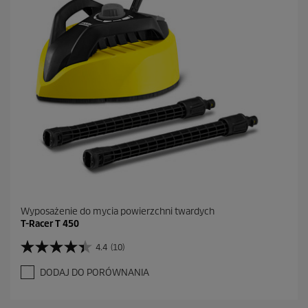
k
.
Wyposażenie do mycia powierzchni twardych
T-Racer T 450
4.4
(10)
4
.
DODAJ DO PORÓWNANIA
4
n
a