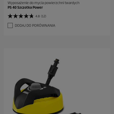
Wyposażenie do mycia powierzchni twardych
PS 40 Szczotka Power
4.8
(12)
4
.
DODAJ DO PORÓWNANIA
8
n
a
5
g
w
i
a
z
d
e
k
.
1
2
R
e
c
e