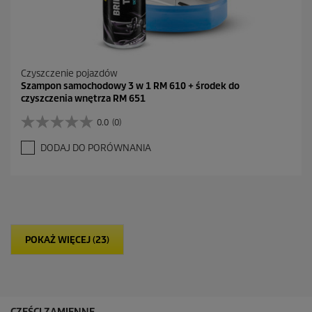
Czyszczenie pojazdów
Szampon samochodowy 3 w 1 RM 610 + środek do
czyszczenia wnętrza RM 651
0.0
(0)
0
.
DODAJ DO PORÓWNANIA
0
n
a
5
g
w
i
POKAŻ WIĘCEJ (23)
a
z
d
e
k
.