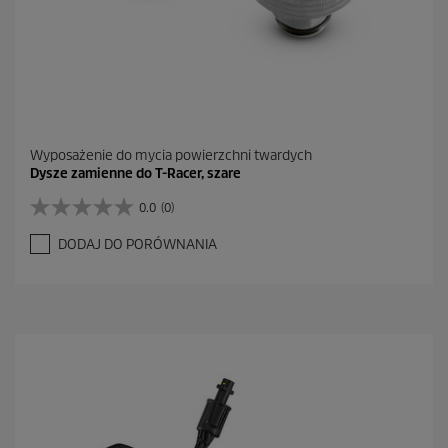
Wyposażenie do mycia powierzchni twardych
Dysze zamienne do T-Racer, szare
0.0
(0)
0
.
DODAJ DO PORÓWNANIA
0
n
a
5
g
w
i
a
z
d
e