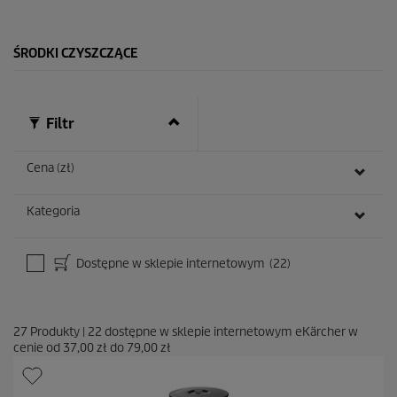
k
.
1
ŚRODKI CZYSZCZĄCE
0
R
e
c
e
Filtr
n
z
j
Cena (zł)
i
Kategoria
Dostępne w sklepie internetowym
(22)
27
Produkty
|
22
dostępne w sklepie internetowym eKärcher w
cenie od
37,00 zł
do
79,00 zł