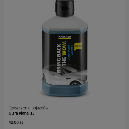
Czyszczenie pojazdów
Ultra Piana, 1l
A
42,00 zł
k