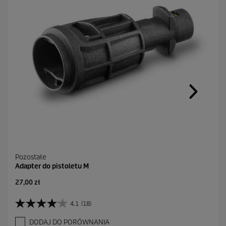
Pozostałe
Adapter do pistoletu M
A
27,00 zł
k
t
4.1
(18)
4
u
.
a
DODAJ DO PORÓWNANIA
1