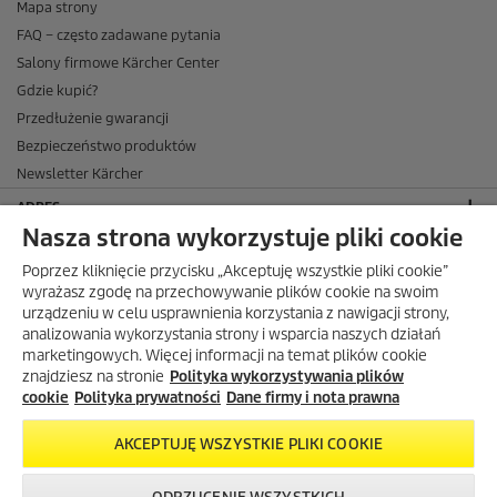
Mapa strony
FAQ – często zadawane pytania
Salony firmowe Kärcher Center
Gdzie kupić?
Przedłużenie gwarancji
Bezpieczeństwo produktów
Newsletter Kärcher
ADRES
Nasza strona wykorzystuje pliki cookie
BIURO OBSŁUGI KLIENTA
Poprzez kliknięcie przycisku „Akceptuję wszystkie pliki cookie”
OPINIE O EKÄRCHER
wyrażasz zgodę na przechowywanie plików cookie na swoim
urządzeniu w celu usprawnienia korzystania z nawigacji strony,
DOSTAWA W EKÄRCHER
analizowania wykorzystania strony i wsparcia naszych działań
marketingowych. Więcej informacji na temat plików cookie
METODY PŁATNOŚCI DOSTĘPNE W EKÄRCHER
znajdziesz na stronie
Polityka wykorzystywania plików
KÄRCHER W SOCIAL MEDIA
cookie
Polityka prywatności
Dane firmy i nota prawna
AKCEPTUJĘ WSZYSTKIE PLIKI COOKIE