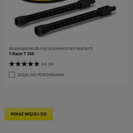
n
z
j
i
Wyposażenie do mycia powierzchni twardych
T-Racer T 350
4.8
(10)
4
.
DODAJ DO PORÓWNANIA
8
n
a
5
g
w
i
POKAŻ WIĘCEJ (53)
a
z
d
e