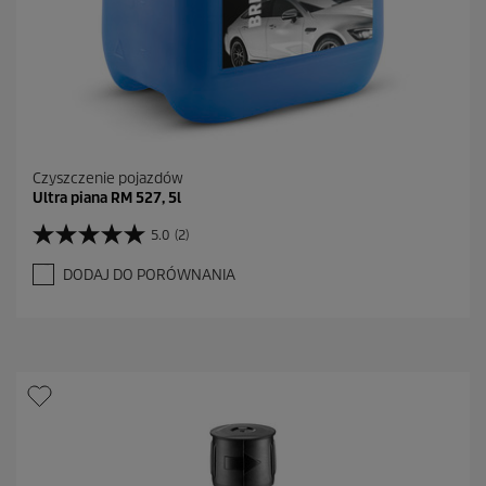
i
Czyszczenie pojazdów
Ultra piana RM 527, 5l
5.0
(2)
5
.
DODAJ DO PORÓWNANIA
0
n
a
5
g
w
i
a
z
d
e