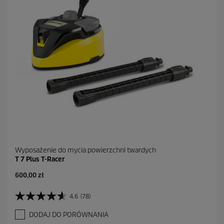
.
1
0
R
e
c
e
n
z
j
i
Wyposażenie do mycia powierzchni twardych
T 7 Plus T-Racer
A
600,00 zł
k
t
4.6
(78)
4
u
.
a
DODAJ DO PORÓWNANIA
6
l