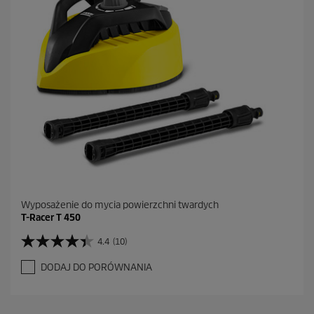
Wyposażenie do mycia powierzchni twardych
T-Racer T 450
4.4
(10)
4
.
DODAJ DO PORÓWNANIA
4
n
a
5