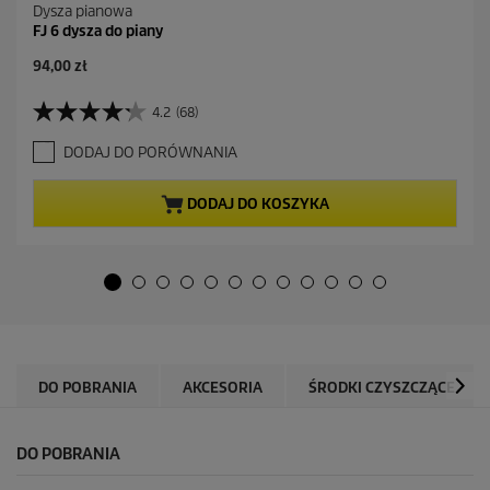
Dysza pianowa
FJ 6 dysza do piany
A
94,00 zł
k
t
4.2
(68)
4
u
.
a
DODAJ DO PORÓWNANIA
2
l
n
n
a
a
DODAJ DO KOSZYKA
5
c
g
e
w
n
i
a
a
z
d
e
k
DO POBRANIA
AKCESORIA
ŚRODKI CZYSZCZĄCE
.
6
8
DO POBRANIA
R
e