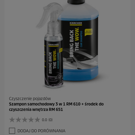
1
4
R
e
c
e
n
z
j
i
Czyszczenie pojazdów
Szampon samochodowy 3 w 1 RM 610 + środek do
czyszczenia wnętrza RM 651
0.0
(0)
0
.
DODAJ DO PORÓWNANIA
0