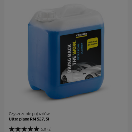
e
k
.
1
3
R
e
c
e
n
z
j
i
Czyszczenie pojazdów
Ultra piana RM 527, 5l
5.0
(2)
5