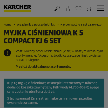
Koszyk
Lista życzeń
Home
Urządzenia z poprzednich lat
K 5 Compact FJ 6 Set 16307610
MYJKA CIŚNIENIOWA K 5
COMPACT FJ 6 SET
Poszukiwany produkt nie znajduje się w naszym aktualnym
asortymencie. Akcesoria, środki czyszczące i instrukcję są
nadal dostępne.
Przejdź do aktualnego asortymentu.
Kup tę myjkę ciśnieniową w sklepie internetowym Kärcher,
dodaj do koszyka zewnętrzny
Filtr wody (4.730-059.0)
a jego
cena zostanie obniżona do 1 zł.
5 lat gwarancji! Zarejestruj myjkę ciśnieniową i przedłuż
gwarancję za darmo.