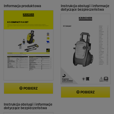
c
e
Informacja produktowa
Instrukcja obsługi i informacje
dotyczące bezpieczeństwa
n
z
j
i
POBIERZ
POBIERZ
Instrukcja obsługi i informacje
dotyczące bezpieczeństwa