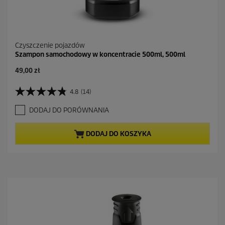
Czyszczenie pojazdów
Szampon samochodowy w koncentracie 500ml, 500ml
A
49,00 zł
k
t
4.8
(14)
4
u
.
a
DODAJ DO PORÓWNANIA
8
l
n
n
a
a
DODAJ DO KOSZYKA
5
c
g
e
w
n
i
a
a
z
d
e
k
.