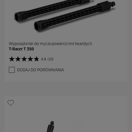
z
j
i
Wyposażenie do mycia powierzchni twardych
T-Racer T 350
4.8
(10)
4
.
DODAJ DO PORÓWNANIA
8
n
a
5
g
w
i
a
z
d
e
k