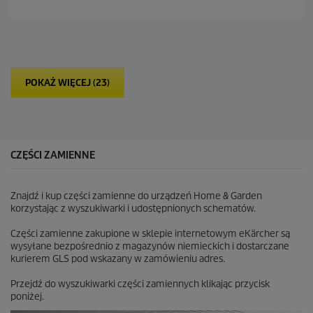
n
a
5
g
w
i
POKAŻ WIĘCEJ (23)
a
z
d
e
k
.
CZĘŚCI ZAMIENNE
Znajdź i kup części zamienne do urządzeń Home & Garden
korzystając z wyszukiwarki i udostępnionych schematów.
Części zamienne zakupione w sklepie internetowym eKärcher są
wysyłane bezpośrednio z magazynów niemieckich i dostarczane
kurierem GLS pod wskazany w zamówieniu adres.
Przejdź do wyszukiwarki części zamiennych klikając przycisk
poniżej.