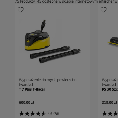
75
Produkty
|
45
dostępne w sklepie internetowym eKärcher w
Wyposażenie do mycia powierzchni
Wyposaże
twardych
twardych
T 7 Plus T-Racer
PS 30 Sz
A
A
600,00 zł
219,00 zł
k
k
t
t
4.6
(78)
4
4
u
u