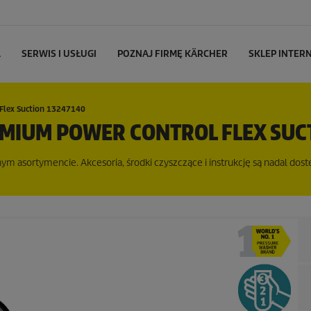
L
SERWIS I USŁUGI
POZNAJ FIRMĘ KÄRCHER
SKLEP INTE
Flex Suction 13247140
EMIUM POWER CONTROL FLEX SUC
m asortymencie. Akcesoria, środki czyszczące i instrukcję są nadal dost