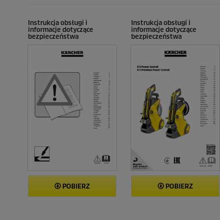
e
e
c
c
e
e
Instrukcja obsługi i
Instrukcja obsługi i
informacje dotyczące
informacje dotyczące
n
n
bezpieczeństwa
bezpieczeństwa
z
z
j
j
i
i
POBIERZ
POBIERZ