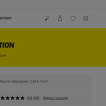
RNETOWY
TION
ępne.
Numer katalogowy:
1.324-714.0
4.8
(49)
Napisz recenzję