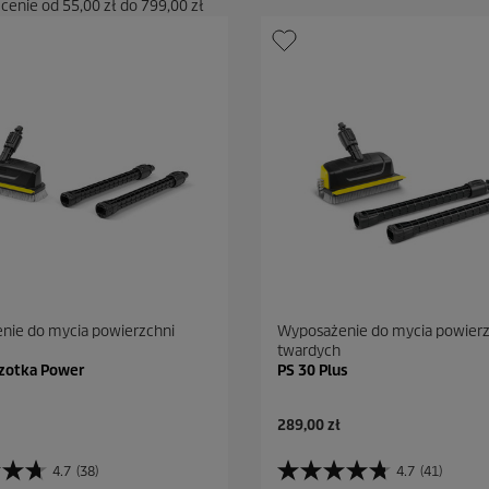
 cenie od
55,00 zł
do
799,00 zł
nie do mycia powierzchni
Wyposażenie do mycia powierz
twardych
czotka Power
PS 30 Plus
A
289,00 zł
k
t
4.7
(38)
4.7
(41)
4
u