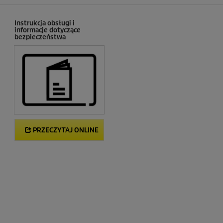
e
c
e
Instrukcja obsługi i
informacje dotyczące
n
bezpieczeństwa
z
j
i
PRZECZYTAJ ONLINE