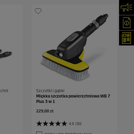
Skon
Oka
New
chni
Szczotki i gąbki
Miękka szczotka powierzchniowa WB 7
Plus 3 w 1
A
229,00 zł
k
t
4.9
(30)
4
u
.
a