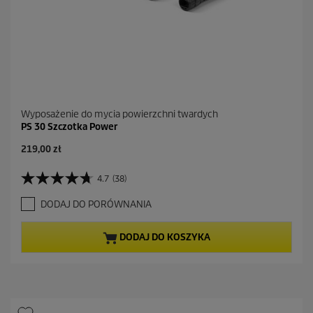
i
Wyposażenie do mycia powierzchni twardych
PS 30 Szczotka Power
A
219,00 zł
k
t
4.7
(38)
4
u
.
a
DODAJ DO PORÓWNANIA
7
l
n
n
a
a
DODAJ DO KOSZYKA
5
c
g
e
w
n
i
a
a
z