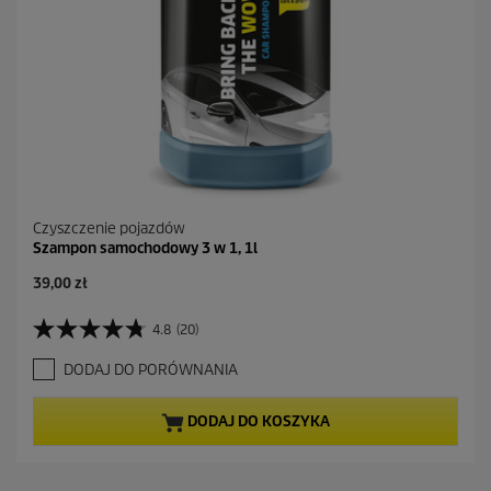
Czyszczenie pojazdów
Szampon samochodowy 3 w 1, 1l
A
39,00 zł
k
t
4.8
(20)
4
u
.
a
DODAJ DO PORÓWNANIA
8
l
n
n
a
a
DODAJ DO KOSZYKA
5
c
g
e
w
n