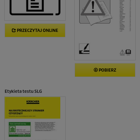
PRZECZYTAJ ONLINE
POBIERZ
Etykieta testu SLG