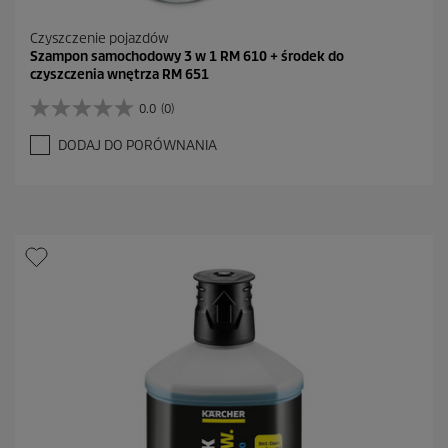
Czyszczenie pojazdów
Szampon samochodowy 3 w 1 RM 610 + środek do
czyszczenia wnętrza RM 651
0.0
(0)
0
.
DODAJ DO PORÓWNANIA
0
n
a
5
g
w
i
a
z
d
e
k
.