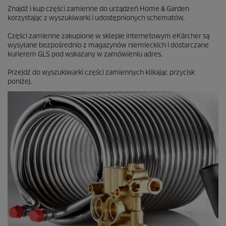
e
Znajdź i kup części zamienne do urządzeń Home & Garden
n
korzystając z wyszukiwarki i udostępnionych schematów.
z
j
Części zamienne zakupione w sklepie internetowym eKärcher są
i
wysyłane bezpośrednio z magazynów niemieckich i dostarczane
kurierem GLS pod wskazany w zamówieniu adres.
Przejdź do wyszukiwarki części zamiennych klikając przycisk
poniżej.