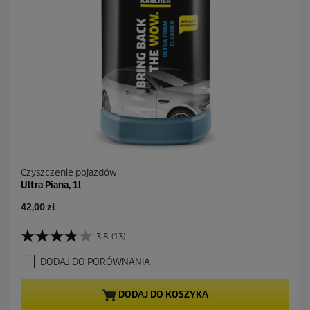
Czyszczenie pojazdów
Ultra Piana, 1l
A
42,00 zł
k
t
3.8
(13)
3
u
.
a
DODAJ DO PORÓWNANIA
8
l
n
n
a
a
DODAJ DO KOSZYKA
5
c