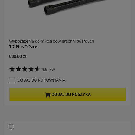
Wyposażenie do mycia powierzchni twardych
T 7 Plus T-Racer
A
600,00 zł
k
t
4.6
(78)
4
u
.
a
DODAJ DO PORÓWNANIA
6
l
n
n
a
a
DODAJ DO KOSZYKA
5
c
g
e
w
n
i
a
a
z
d