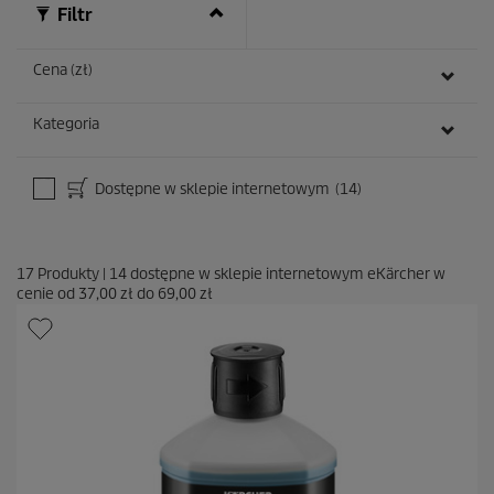
z
Filtr
j
i
Cena (zł)
Kategoria
Dostępne w sklepie internetowym
(14)
17
Produkty
|
14
dostępne w sklepie internetowym eKärcher w
cenie od
37,00 zł
do
69,00 zł