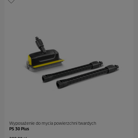
d
e
k
.
3
8
R
e
c
e
n
z
j
i
Wyposażenie do mycia powierzchni twardych
PS 30 Plus