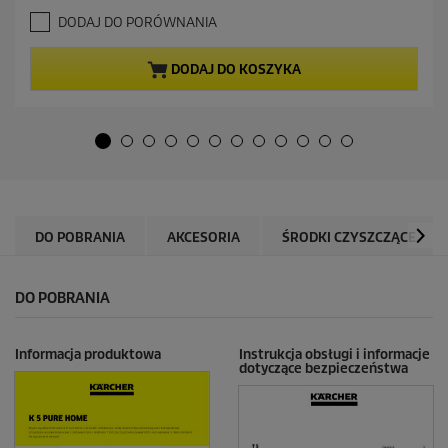
.
a
DODAJ DO PORÓWNANIA
5
l
n
n
a
a
DODAJ DO KOSZYKA
5
c
g
e
w
n
i
a
a
z
d
e
k
DO POBRANIA
AKCESORIA
ŚRODKI CZYSZCZĄCE
.
1
7
DO POBRANIA
R
e
c
e
Informacja produktowa
Instrukcja obsługi i informacje
dotyczące bezpieczeństwa
n
z
j
i