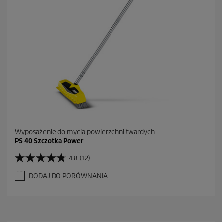
0
R
e
c
e
n
z
j
i
Wyposażenie do mycia powierzchni twardych
PS 40 Szczotka Power
4.8
(12)
4
.
DODAJ DO PORÓWNANIA
8
n
a
5
g