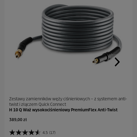
Zestawy zamienników węży ciśnieniowych – z systemem anti-
twist i złączem Quick Connect
H 10 Q Waż wysokociśnieniowy PremiumFlex Anti-Twist
A
389,00 zł
k
t
4.5
(17)
4
u