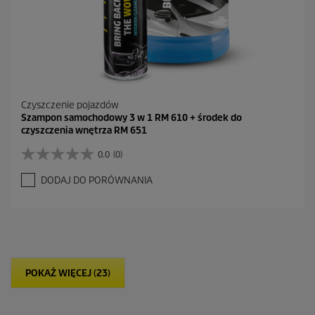
Czyszczenie pojazdów
Szampon samochodowy 3 w 1 RM 610 + środek do
czyszczenia wnętrza RM 651
0.0
(0)
0
.
DODAJ DO PORÓWNANIA
0
n
a
5
g
w
i
POKAŻ WIĘCEJ (23)
a
z
d
e