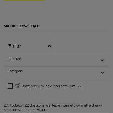
k
.
7
8
R
e
ŚRODKI CZYSZCZĄCE
c
e
n
z
Filtr
j
i
Cena (zł)
Kategoria
Dostępne w sklepie internetowym
(22)
27
Produkty
|
22
dostępne w sklepie internetowym eKärcher w
cenie od
37,00 zł
do
79,00 zł