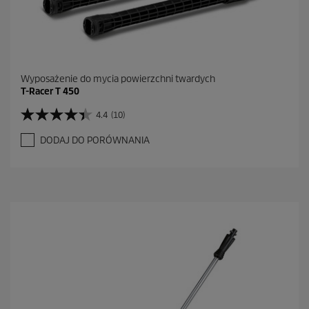
Wyposażenie do mycia powierzchni twardych
T-Racer T 450
4.4
(10)
4
.
DODAJ DO PORÓWNANIA
4
n
a
5
g
w
i
a
z
d
e
k
.
1