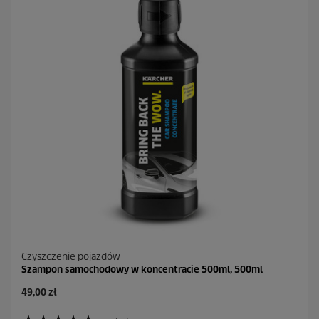
z
d
e
k
.
2
R
e
c
e
n
z
j
i
Czyszczenie pojazdów
Szampon samochodowy w koncentracie 500ml, 500ml
A
49,00 zł
k
t