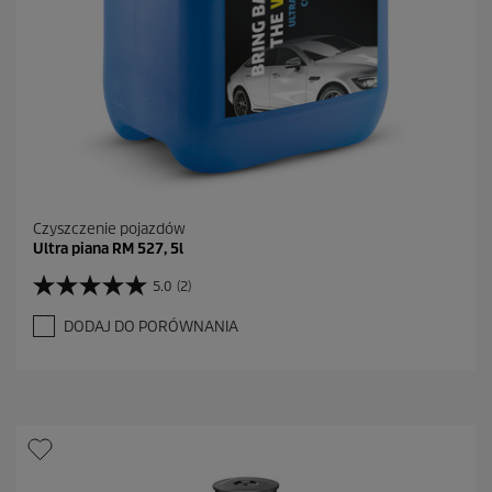
n
z
j
i
Czyszczenie pojazdów
Ultra piana RM 527, 5l
5.0
(2)
5
.
DODAJ DO PORÓWNANIA
0
n
a
5
g
w
i
a